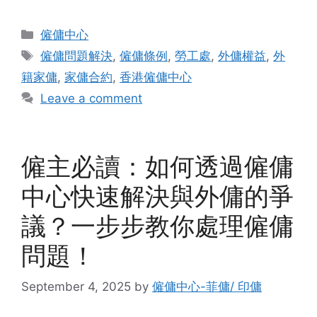
Categories
僱傭中心
Tags
僱傭問題解決
,
僱傭條例
,
勞工處
,
外傭權益
,
外
籍家傭
,
家傭合約
,
香港僱傭中心
Leave a comment
僱主必讀：如何透過僱傭
中心快速解決與外傭的爭
議？一步步教你處理僱傭
問題！
September 4, 2025
by
僱傭中心-菲傭/ 印傭