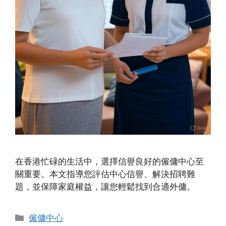
在香港忙碌的生活中，選擇信譽良好的僱傭中心至
關重要。本文指導您評估中心信譽、解決招聘難
題，並保障家庭權益，讓您輕鬆找到合適外傭。
Categories
僱傭中心