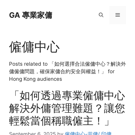
Skip
to
GA 專業家傭
Menu
content
僱傭中心
Posts related to 「如何選擇合法僱傭中心？解決外
傭僱傭問題，確保家傭合約安全與權益！」 for
Hong Kong audiences
「如何透過專業僱傭中心
解決外傭管理難題？讓您
輕鬆當個稱職僱主！」
September 6, 2025
by
僱傭中心-菲傭/ 印傭