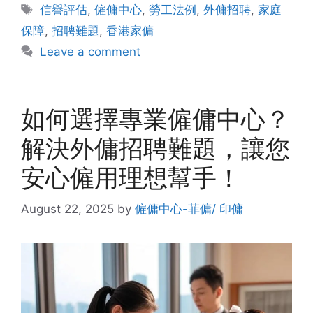
Tags
信譽評估
,
僱傭中心
,
勞工法例
,
外傭招聘
,
家庭
保障
,
招聘難題
,
香港家傭
Leave a comment
如何選擇專業僱傭中心？
解決外傭招聘難題，讓您
安心僱用理想幫手！
August 22, 2025
by
僱傭中心-菲傭/ 印傭