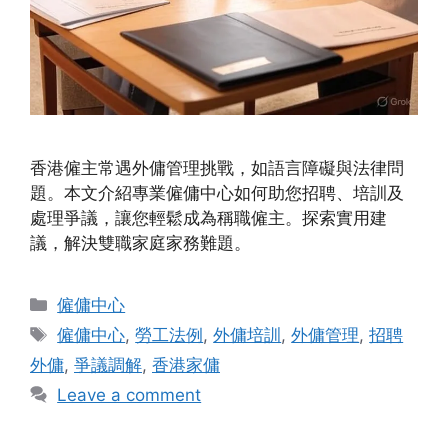
香港僱主常遇外傭管理挑戰，如語言障礙與法律問
題。本文介紹專業僱傭中心如何助您招聘、培訓及
處理爭議，讓您輕鬆成為稱職僱主。探索實用建
議，解決雙職家庭家務難題。
Categories
僱傭中心
Tags
僱傭中心
,
勞工法例
,
外傭培訓
,
外傭管理
,
招聘
外傭
,
爭議調解
,
香港家傭
Leave a comment