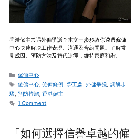
香港僱主常遇外傭爭議？本文一步步教你透過僱傭
中心快速解決工作表現、溝通及合約問題。了解常
見成因、預防方法及替代途徑，維持家庭和諧。
Categories
僱傭中心
Tags
僱傭中心
,
僱傭條例
,
勞工處
,
外傭爭議
,
調解步
驟
,
預防措施
,
香港僱主
1 Comment
「如何選擇信譽卓越的僱