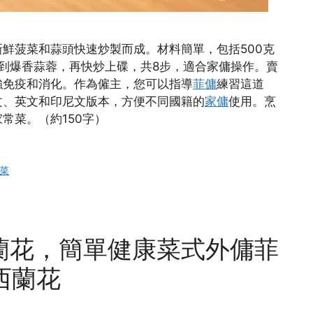
鮮菠菜和蒜頭快速炒製而成。材料簡單，包括500克
到爆香蒜蓉，再快炒上碟，共8步，適合家傭操作。賣
強免疫和消化。作為僱主，您可以指導
菲傭
練習這道
文、英文和印尼文版本，方便不同國籍的
家傭
使用。烹
常菜。（約150字）
菜
蘭花，簡單健康菜式外傭菲
西蘭花