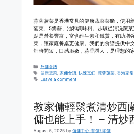
蒜蓉菠菜是香港常見的健康蔬菜菜餚，使用新
菠菜、5瓣蒜、油和調味料。步驟從清洗蔬菜
點是營養豐富，富含維生素和鐵質，有助增
菜，讓家庭餐桌更健康。我們的食譜提供中
飪時間短，口感脆嫩，蒜香誘人，是理想的家
Categories
外傭食譜
Tags
健康蔬菜
,
家傭食譜
,
快速烹飪
,
蒜蓉菠菜
,
香港家常
Leave a comment
教家傭輕鬆煮清炒西
傭也能上手！ – 清炒
August 5, 2025
by
僱傭中心-菲傭/ 印傭