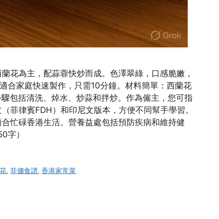
西蘭花為主，配蒜蓉快炒而成。色澤翠綠，口感脆嫩，
適合家庭快速製作，只需10分鐘。材料簡單：西蘭花
。步驟包括清洗、焯水、炒蒜和拌炒。作為僱主，您可指
（菲律賓FDH）和印尼文版本，方便不同幫手學習。
適合忙碌香港生活。營養益處包括預防疾病和維持健
50字）
花
,
菲傭食譜
,
香港家常菜