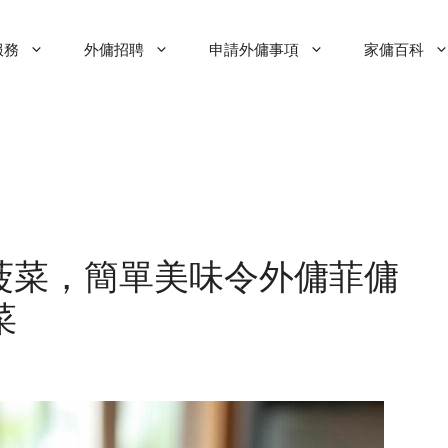
服務
外傭招聘
申請外傭事項
家傭百科
菠菜，簡單美味令外傭菲傭
菜