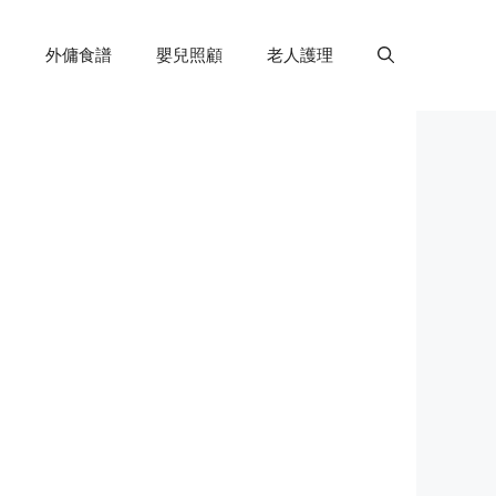
外傭食譜
嬰兒照顧
老人護理