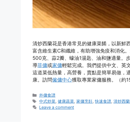
清炒西蘭花是香港常見的健康菜餚，以新鮮
富含維生素C和纖維，有助增強免疫和消化。
500克、蒜2瓣、蠔油1湯匙、油和鹽適量
導
菲傭
或
家傭
輕鬆完成。我們提供中文、英文
這道菜低熱量，高營養，賣點是簡單易做，
康。訪問
僱傭中心
獲取專業家傭服務。（約1
Categories
外傭食譜
Tags
中式炒菜
,
健康蔬菜
,
家傭烹飪
,
快速食譜
,
清炒西蘭
Leave a comment