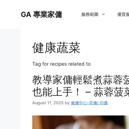
Skip
to
GA 專業家傭
服務範圍
優質
content
健康蔬菜
Tag for recipes related to
教導家傭輕鬆煮蒜蓉
也能上手！ – 蒜蓉菠
August 11, 2025
by
僱傭中心-菲傭/ 印傭