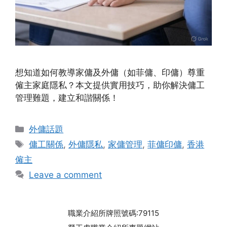
想知道如何教導家傭及外傭（如菲傭、印傭）尊重
僱主家庭隱私？本文提供實用技巧，助你解決傭工
管理難題，建立和諧關係！
Categories
外傭話題
Tags
傭工關係
,
外傭隱私
,
家傭管理
,
菲傭印傭
,
香港
僱主
Leave a comment
職業介紹所牌照號碼:79115