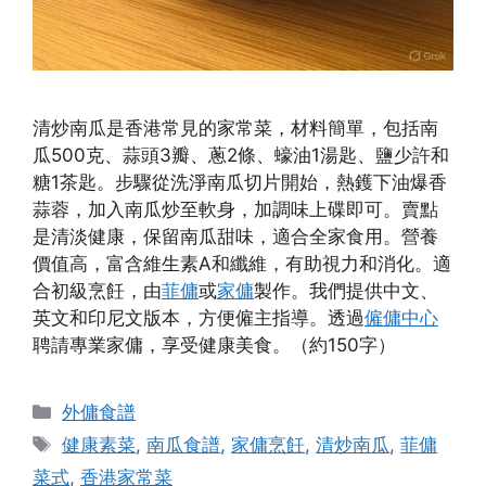
清炒南瓜是香港常見的家常菜，材料簡單，包括南
瓜500克、蒜頭3瓣、蔥2條、蠔油1湯匙、鹽少許和
糖1茶匙。步驟從洗淨南瓜切片開始，熱鑊下油爆香
蒜蓉，加入南瓜炒至軟身，加調味上碟即可。賣點
是清淡健康，保留南瓜甜味，適合全家食用。營養
價值高，富含維生素A和纖維，有助視力和消化。適
合初級烹飪，由
菲傭
或
家傭
製作。我們提供中文、
英文和印尼文版本，方便僱主指導。透過
僱傭中心
聘請專業家傭，享受健康美食。（約150字）
Categories
外傭食譜
Tags
健康素菜
,
南瓜食譜
,
家傭烹飪
,
清炒南瓜
,
菲傭
菜式
,
香港家常菜