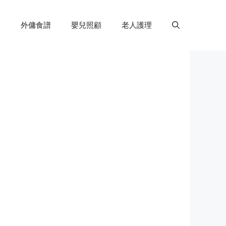
外傭食譜
嬰兒照顧
老人護理