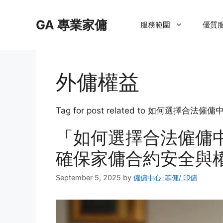
Skip
to
GA 專業家傭
服務範圍
優質
content
外傭權益
Tag for post related to 如
「如何選擇合法僱傭
確保家傭合約安全與
September 5, 2025
by
僱傭中心-菲傭/ 印傭