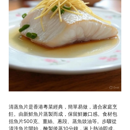
清蒸魚片是香港粵菜經典，簡單易做，適合家庭烹
飪。由新鮮魚片蒸製而成，保留鮮嫩口感。食材包
括魚片500克、薑絲、蔥段、蒸魚豉油等。步驟從
清洗魚片開始，醃製後蒸10分鐘，淋上熱油即成。