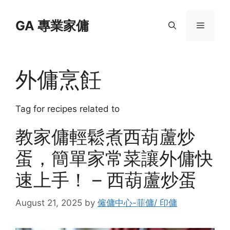
Skip
to
GA 專業家傭
Menu
content
外傭烹飪
Tag for recipes related to
教家傭輕鬆煮西葫蘆炒
蛋，簡單家常菜讓外傭快
速上手！ – 西葫蘆炒蛋
August 21, 2025
by
僱傭中心-菲傭/ 印傭