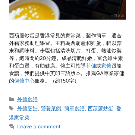
西葫蘆炒蛋是香港常見的家常菜，製作簡單，適合
外籍家務助理學習。主料為西葫蘆和雞蛋，輔以蒜
末和調味料。步驟包括清洗切片、打蛋、熱油炒製
等，總時間約20分鐘。成品清脆鮮嫩，富含維生素
和蛋白質，有助健康。僱主可指導
菲傭
或
家傭
跟隨
食譜，我們提供中英印三語版本。推薦GA專業家傭
的
僱傭中心
服務。（約150字）
Categories
外傭食譜
Tags
外傭烹飪
,
營養菜餚
,
簡單食譜
,
西葫蘆炒蛋
,
香
港家常菜
Leave a comment