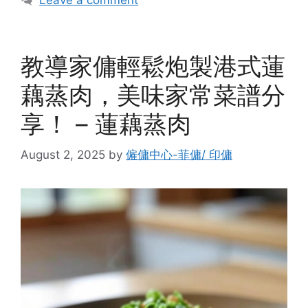
Leave a comment
教導家傭輕鬆炮製港式蓮
藕蒸肉，美味家常菜譜分
享！ – 蓮藕蒸肉
August 2, 2025
by
僱傭中心-菲傭/ 印傭