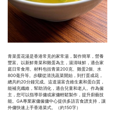
青菜蛋花湯是香港常見的家常湯，製作簡單，營養
豐富。以新鮮青菜和雞蛋為主，湯清味鮮，適合家
庭日常食用。材料包括青菜200克、雞蛋2個、水
800毫升等。步驟從清洗蔬菜開始，到打蛋成花，
總共約20分鐘完成。這道湯富含維生素和蛋白質，
能補充纖維，幫助消化，適合兒童和老人。作為僱
主，您可以指導菲傭或家傭輕鬆製作，提升廚藝技
能。GA專業家傭僱傭中心提供多語言食譜支持，讓
外傭快速上手香港菜式。（約150字）