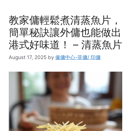
教家傭輕鬆煮清蒸魚片，
簡單秘訣讓外傭也能做出
港式好味道！ – 清蒸魚片
August 17, 2025
by
僱傭中心-菲傭/ 印傭