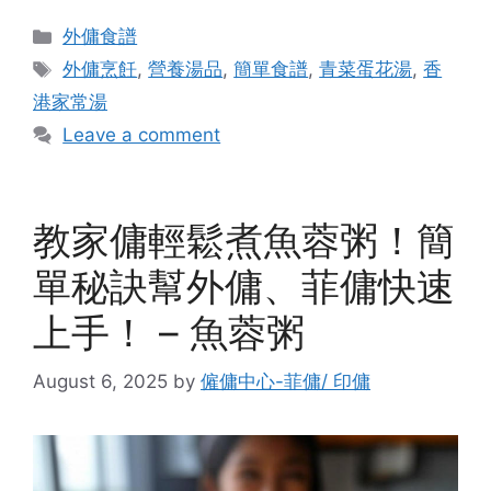
Categories
外傭食譜
Tags
外傭烹飪
,
營養湯品
,
簡單食譜
,
青菜蛋花湯
,
香
港家常湯
Leave a comment
教家傭輕鬆煮魚蓉粥！簡
單秘訣幫外傭、菲傭快速
上手！ – 魚蓉粥
August 6, 2025
by
僱傭中心-菲傭/ 印傭