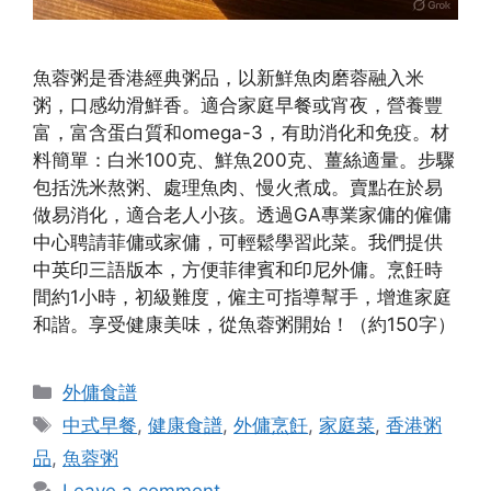
魚蓉粥是香港經典粥品，以新鮮魚肉磨蓉融入米
粥，口感幼滑鮮香。適合家庭早餐或宵夜，營養豐
富，富含蛋白質和omega-3，有助消化和免疫。材
料簡單：白米100克、鮮魚200克、薑絲適量。步驟
包括洗米熬粥、處理魚肉、慢火煮成。賣點在於易
做易消化，適合老人小孩。透過GA專業家傭的僱傭
中心聘請菲傭或家傭，可輕鬆學習此菜。我們提供
中英印三語版本，方便菲律賓和印尼外傭。烹飪時
間約1小時，初級難度，僱主可指導幫手，增進家庭
和諧。享受健康美味，從魚蓉粥開始！（約150字）
Categories
外傭食譜
Tags
中式早餐
,
健康食譜
,
外傭烹飪
,
家庭菜
,
香港粥
品
,
魚蓉粥