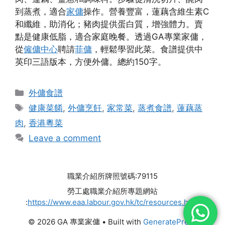
到蒸煮，適合
家傭
操作。營養豐富，蓮藕含維生素C
和纖維，助消化；豬肉提供蛋白質，增強體力。賣
點是健康低脂，適合家庭晚餐。透過GA專業家傭，
從
僱傭中心
聘請
菲傭
，輕鬆學習此菜。食譜提供中
英印三語版本，方便外傭。總約150字。
Categories
外傭食譜
Tags
健康菜餚
,
外傭烹飪
,
家常菜
,
蒸煮食譜
,
蓮藕蒸
肉
,
香港粵菜
Leave a comment
職業介紹所牌照號碼:79115
勞工處職業介紹所專題網站
:
https://www.eaa.labour.gov.hk/tc/resources.html
© 2026 GA 專業家傭
• Built with
GeneratePress