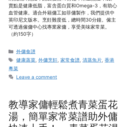
賣點是健康低脂，富含蛋白質和Omega-3，有助心
血管健康。適合外籍傭工如菲傭製作，我們提供中
英印尼文版本。烹飪難度低，總時間30分鐘。僱主
可透過僱傭中心找專業家傭，享受美味家常菜。
（約150字）
Categories
外傭食譜
Tags
健康蒸菜
,
外傭烹飪
,
家常食譜
,
清蒸魚片
,
香港
粵菜
Leave a comment
教導家傭輕鬆煮青菜蛋花
湯，簡單家常菜譜助外傭