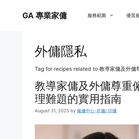
Skip
to
GA 專業家傭
服務範圍
優質
content
外傭隱私
Tag for recipes related to
教導家傭及外傭尊重
理難題的實用指南
August 31, 2025
by
僱傭中心-菲傭/ 印傭