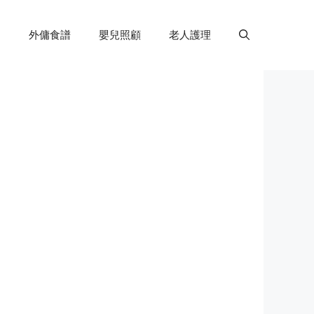
外傭食譜
嬰兒照顧
老人護理