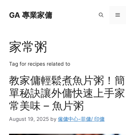
Skip
to
GA 專業家傭
Menu
content
家常粥
Tag for recipes related to
教家傭輕鬆煮魚片粥！簡
單秘訣讓外傭快速上手家
常美味 – 魚片粥
August 19, 2025
by
僱傭中心-菲傭/ 印傭