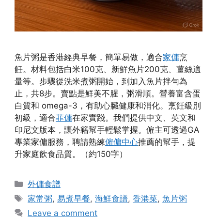
魚片粥是香港經典早餐，簡單易做，適合
家傭
烹
飪。材料包括白米100克、新鮮魚片200克、薑絲適
量等。步驟從洗米煮粥開始，到加入魚片拌勻為
止，共8步。賣點是鮮美不腥，粥滑順。營養富含蛋
白質和 omega-3，有助心臟健康和消化。烹飪級別
初級，適合
菲傭
在家實踐。我們提供中文、英文和
印尼文版本，讓外籍幫手輕鬆掌握。僱主可透過GA
專業家傭服務，聘請熟練
僱傭中心
推薦的幫手，提
升家庭飲食品質。（約150字）
Categories
外傭食譜
Tags
家常粥
,
易煮早餐
,
海鮮食譜
,
香港菜
,
魚片粥
Leave a comment