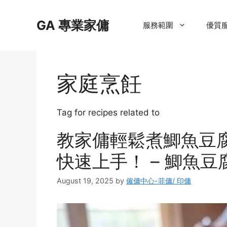
Skip
to
GA 專業家傭
服務範圍
優質
content
家庭烹飪
Tag for recipes related to
教家傭輕鬆煮鯽魚豆
快速上手！ – 鯽魚豆
August 19, 2025
by
僱傭中心-菲傭/ 印傭