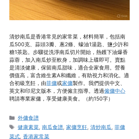
清炒南瓜是香港常見的家常菜，材料簡單，包括南
瓜500克、蒜頭3瓣、蔥2條、蠔油1湯匙、鹽少許和
糖1茶匙。步驟從洗淨南瓜切片開始，熱鑊下油爆香
蒜蓉，加入南瓜炒至軟身，加調味上碟即可。賣點
是清淡健康，保留南瓜甜味，適合全家食用。營養
價值高，富含維生素A和纖維，有助視力和消化。適
合初級烹飪，由
菲傭
或
家傭
製作。我們提供中文、
英文和印尼文版本，方便僱主指導。透過
僱傭中心
聘請專業家傭，享受健康美食。（約150字）
Categories
外傭食譜
Tags
健康素菜
,
南瓜食譜
,
家傭烹飪
,
清炒南瓜
,
菲傭
菜式
,
香港家常菜