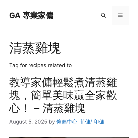
Skip
to
GA 專業家傭
Menu
content
清蒸雞塊
Tag for recipes related to
教導家傭輕鬆煮清蒸雞
塊，簡單美味贏全家歡
心！ – 清蒸雞塊
August 5, 2025
by
僱傭中心-菲傭/ 印傭