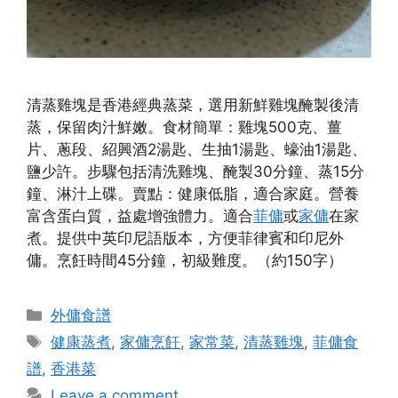
清蒸雞塊是香港經典蒸菜，選用新鮮雞塊醃製後清
蒸，保留肉汁鮮嫩。食材簡單：雞塊500克、薑
片、蔥段、紹興酒2湯匙、生抽1湯匙、蠔油1湯匙、
鹽少許。步驟包括清洗雞塊、醃製30分鐘、蒸15分
鐘、淋汁上碟。賣點：健康低脂，適合家庭。營養
富含蛋白質，益處增強體力。適合
菲傭
或
家傭
在家
煮。提供中英印尼語版本，方便菲律賓和印尼外
傭。烹飪時間45分鐘，初級難度。（約150字）
Categories
外傭食譜
Tags
健康蒸煮
,
家傭烹飪
,
家常菜
,
清蒸雞塊
,
菲傭食
譜
,
香港菜
Leave a comment