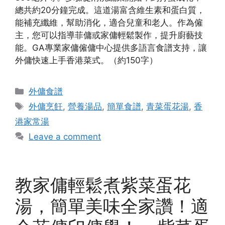
總共約20分鐘完成。這道湯富含維生素和蛋白質，
能補充纖維，幫助消化，適合兒童和老人。作為僱
主，您可以指導菲傭或家傭輕鬆製作，提升廚藝技
能。GA專業家傭僱傭中心提供多語言食譜支持，讓
外傭快速上手香港菜式。（約150字）
Categories
外傭食譜
Tags
外傭烹飪
,
營養湯品
,
簡單食譜
,
青菜蛋花湯
,
香
港家常湯
Leave a comment
教家傭輕鬆煮紫菜蛋花
湯，簡單美味全家讚！適