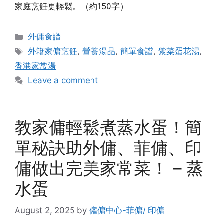
家庭烹飪更輕鬆。（約150字）
Categories
外傭食譜
Tags
外籍家傭烹飪
,
營養湯品
,
簡單食譜
,
紫菜蛋花湯
,
香港家常湯
Leave a comment
教家傭輕鬆煮蒸水蛋！簡
單秘訣助外傭、菲傭、印
傭做出完美家常菜！ – 蒸
水蛋
August 2, 2025
by
僱傭中心-菲傭/ 印傭