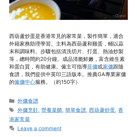
西葫蘆炒蛋是香港常見的家常菜，製作簡單，適合
外籍家務助理學習。主料為西葫蘆和雞蛋，輔以蒜
末和調味料。步驟包括清洗切片、打蛋、熱油炒製
等，總時間約20分鐘。成品清脆鮮嫩，富含維生素
和蛋白質，有助健康。僱主可指導
菲傭
或
家傭
跟隨
食譜，我們提供中英印三語版本。推薦GA專業家傭
的
僱傭中心
服務。（約150字）
Categories
外傭食譜
Tags
外傭烹飪
,
營養菜餚
,
簡單食譜
,
西葫蘆炒蛋
,
香
港家常菜
Leave a comment