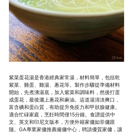
紫菜蛋花湯是香港經典家常湯，材料簡單，包括乾
紫菜、雞蛋、雞湯、蔥花等。製作步驟從準備材料
開始，先煮沸湯底，加入紫菜和調味料，然後打蛋
成蛋花，最後灑上蔥花和麻油。這道湯清淡爽口，
富含碘和蛋白質，有助提升免疫力和甲狀腺健康。
適合忙碌家庭，烹飪時間僅15分鐘。食譜提供中
文、英文和印尼文版本，方便外籍家傭如菲傭跟
隨。GA專業家傭推薦僱傭中心，聘請優質家傭，讓