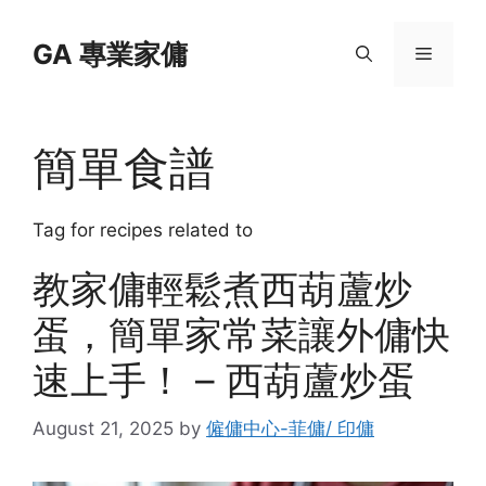
Skip
to
GA 專業家傭
Menu
content
簡單食譜
Tag for recipes related to
教家傭輕鬆煮西葫蘆炒
蛋，簡單家常菜讓外傭快
速上手！ – 西葫蘆炒蛋
August 21, 2025
by
僱傭中心-菲傭/ 印傭