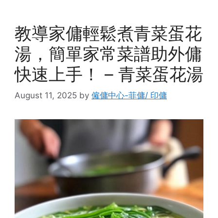
教導家傭輕鬆煮青菜蛋花
湯，簡單家常菜譜助外傭
快速上手！ – 青菜蛋花湯
August 11, 2025
by
僱傭中心-菲傭/ 印傭