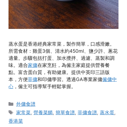
蒸水蛋是香港經典家常菜，製作簡單，口感滑嫩。
所需食材：雞蛋3個、清水約450ml、鹽少許、蔥花
適量。步驟包括打蛋、加水攪拌、過濾、蒸製和調
味。適合
家傭
在家烹飪，為僱主家庭提供營養餐
點。富含蛋白質，有助健康。提供中英印三語版
本，方便
菲傭
和印傭學習。透過GA專業家傭
僱傭中
心
，僱主可指導幫手輕鬆掌握。
Categories
外傭食譜
Tags
家常菜
,
營養菜餚
,
簡單食譜
,
菲傭食譜
,
蒸水蛋
,
香港菜