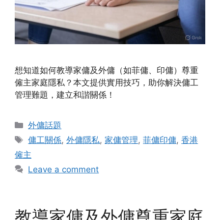
想知道如何教導家傭及外傭（如菲傭、印傭）尊重
僱主家庭隱私？本文提供實用技巧，助你解決傭工
管理難題，建立和諧關係！
Categories
外傭話題
Tags
傭工關係
,
外傭隱私
,
家傭管理
,
菲傭印傭
,
香港
僱主
Leave a comment
教導家傭及外傭尊重家庭