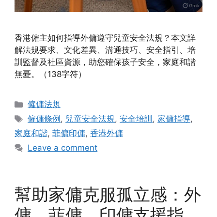
香港僱主如何指導外傭遵守兒童安全法規？本文詳
解法規要求、文化差異、溝通技巧、安全指引、培
訓監督及社區資源，助您確保孩子安全，家庭和諧
無憂。（138字符）
Categories
僱傭法規
Tags
僱傭條例
,
兒童安全法規
,
安全培訓
,
家傭指導
,
家庭和諧
,
菲傭印傭
,
香港外傭
Leave a comment
幫助家傭克服孤立感：外
傭、菲傭、印傭支援指