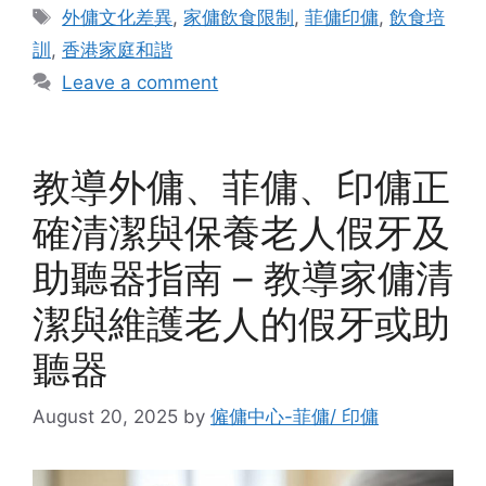
Tags
外傭文化差異
,
家傭飲食限制
,
菲傭印傭
,
飲食培
訓
,
香港家庭和諧
Leave a comment
教導外傭、菲傭、印傭正
確清潔與保養老人假牙及
助聽器指南 – 教導家傭清
潔與維護老人的假牙或助
聽器
August 20, 2025
by
僱傭中心-菲傭/ 印傭