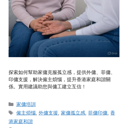
探索如何幫助家傭克服孤立感，提供外傭、菲傭、
印傭支援，解決僱主煩惱，提升香港家庭和諧關
係。實用建議助您與傭工建立互信！
Categories
家傭培訓
Tags
僱主煩惱
,
外傭支援
,
家傭孤立感
,
菲傭印傭
,
香
港家庭和諧