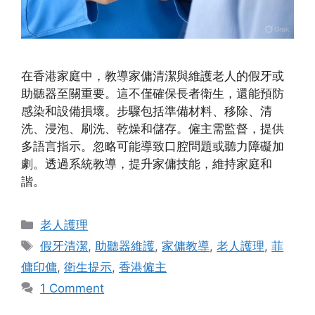
在香港家庭中，教導家傭清潔與維護老人的假牙或
助聽器至關重要。這不僅確保長者衛生，還能預防
感染和設備損壞。步驟包括準備材料、移除、清
洗、浸泡、刷洗、乾燥和儲存。僱主需監督，提供
多語言指示。忽略可能導致口腔問題或聽力障礙加
劇。透過系統教導，提升家傭技能，維持家庭和
諧。
Categories
老人護理
Tags
假牙清潔
,
助聽器維護
,
家傭教導
,
老人護理
,
菲
傭印傭
,
衛生提示
,
香港僱主
1 Comment