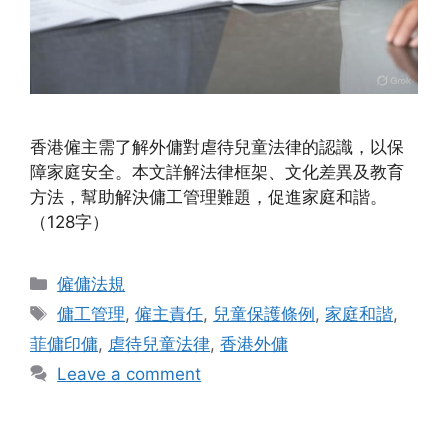
香港僱主需了解外傭對虐待兒童法律的認識，以保
障家庭安全。本文詳解法律框架、文化差異及教育
方法，幫助解決傭工管理難題，促進家庭和諧。
（128字）
Categories
僱傭法規
Tags
傭工管理
,
僱主責任
,
兒童保護條例
,
家庭和諧
,
菲傭印傭
,
虐待兒童法律
,
香港外傭
Leave a comment