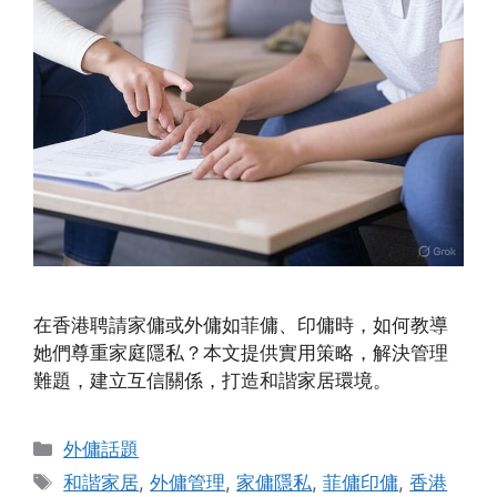
在香港聘請家傭或外傭如菲傭、印傭時，如何教導
她們尊重家庭隱私？本文提供實用策略，解決管理
難題，建立互信關係，打造和諧家居環境。
Categories
外傭話題
Tags
和諧家居
,
外傭管理
,
家傭隱私
,
菲傭印傭
,
香港