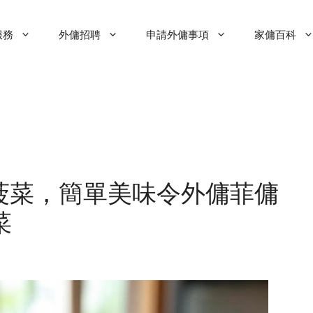
服務
外傭招聘
申請外傭事項
家傭百科
菠菜，簡單美味令外傭菲傭
菜