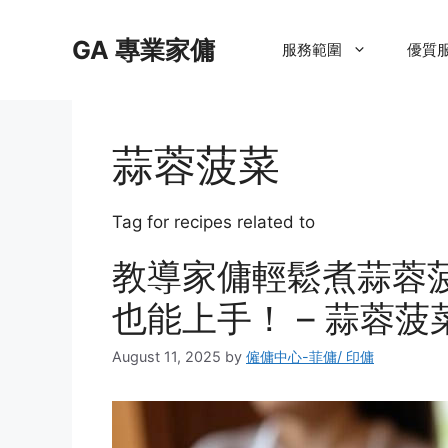
Skip
to
GA 專業家傭
服務範圍
優質
content
蒜蓉菠菜
Tag for recipes related to
教導家傭輕鬆煮蒜蓉
也能上手！ – 蒜蓉菠
August 11, 2025
by
僱傭中心-菲傭/ 印傭