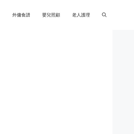
外傭食譜
嬰兒照顧
老人護理