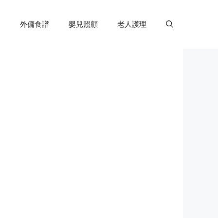
外傭食譜
嬰兒照顧
老人護理