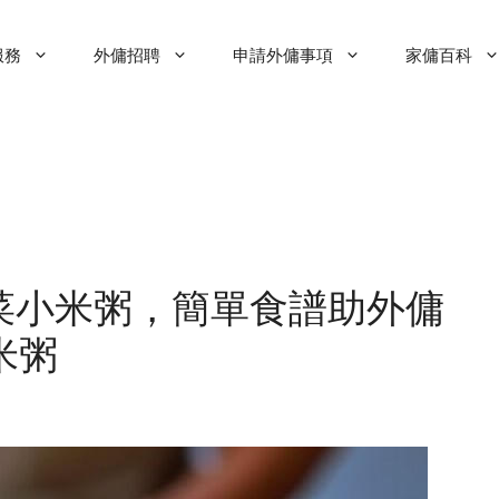
服務
外傭招聘
申請外傭事項
家傭百科
菜小米粥，簡單食譜助外傭
米粥