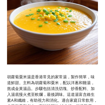
胡蘿蔔粟米湯是香港常見的家常湯，製作簡單，味
道鮮甜。主料為胡蘿蔔和粟米，配以洋蔥和雞湯，
熬成金黃湯品。步驟包括清洗切塊、炒香配料、加
入湯底慢火煮至軟爛，最後調味。這道湯富含維生
素A和纖維，有助視力和消化。適合家庭日常飲用，