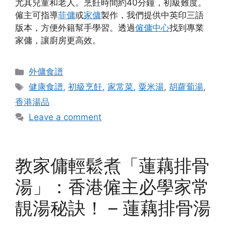
尤其兒童和老人。烹飪時間約40分鐘，初級難度。
僱主可指導
菲傭
或
家傭
製作，我們提供中英印三語
版本，方便外籍幫手學習。透過
僱傭中心
找到專業
家傭，讓廚房更高效。
Categories
外傭食譜
Tags
健康食譜
,
初級烹飪
,
家常菜
,
粟米湯
,
胡蘿蔔湯
,
香港湯品
Leave a comment
教家傭輕鬆煮「蓮藕排骨
湯」：香港僱主必學家常
靚湯秘訣！ – 蓮藕排骨湯