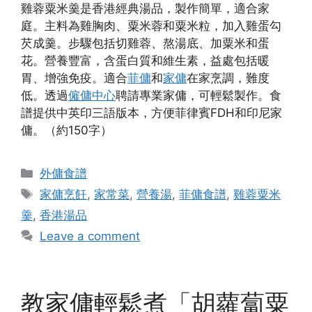
雞蓉粟米羹是香港經典湯品，製作簡單，適合家
庭。主料為雞胸肉、粟米蓉和粟米粒，加入雞蛋勾
芡成羹。步驟包括切雞蓉、熬湯底、加粟米和蛋
花。營養豐富，含蛋白質和維生素，益處包括暖
胃、增強免疫。適合
菲傭
和
家傭
在家烹調，難度
低。透過
僱傭中心
聘請專業家傭，可輕鬆製作。食
譜提供中英印三語版本，方便菲律賓FDH和印尼家
傭。（約150字）
Categories
外傭食譜
Tags
家傭烹飪
,
家常菜
,
營養湯
,
菲傭食譜
,
雞蓉粟米
羹
,
香港湯品
Leave a comment
教家傭輕鬆煮「胡蘿蔔粟