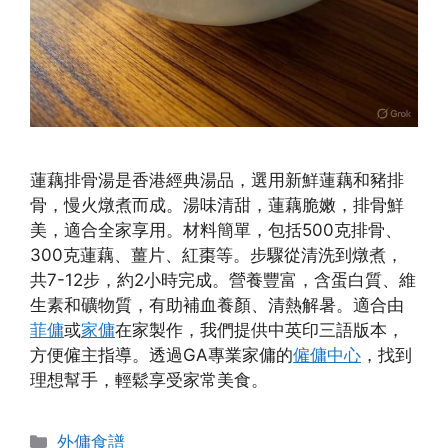
蓮藕排骨湯是香港經典湯品，選用新鮮蓮藕和豬排
骨，慢火燉煮而成。湯味清甜，蓮藕脆嫩，排骨鮮
美，適合全家享用。材料簡單，包括500克排骨、
300克蓮藕、薑片、紅棗等。步驟從清洗到燉煮，
共7-12步，約2小時完成。營養豐富，含蛋白質、維
生素和礦物質，有助補血養顏、清熱解暑。適合由
菲傭
或
家傭
在家製作，我們提供中英印三語版本，
方便僱主指導。透過GA專業家傭的
僱傭中心
，找到
理想幫手，輕鬆享受家常美食。
Categories
外傭食譜