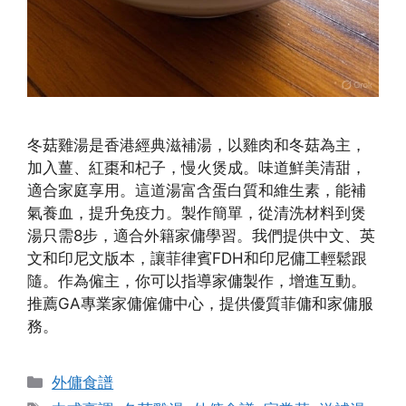
冬菇雞湯是香港經典滋補湯，以雞肉和冬菇為主，
加入薑、紅棗和杞子，慢火煲成。味道鮮美清甜，
適合家庭享用。這道湯富含蛋白質和維生素，能補
氣養血，提升免疫力。製作簡單，從清洗材料到煲
湯只需8步，適合外籍家傭學習。我們提供中文、英
文和印尼文版本，讓菲律賓FDH和印尼傭工輕鬆跟
隨。作為僱主，你可以指導家傭製作，增進互動。
推薦GA專業家傭僱傭中心，提供優質菲傭和家傭服
務。
Categories
外傭食譜
Tags