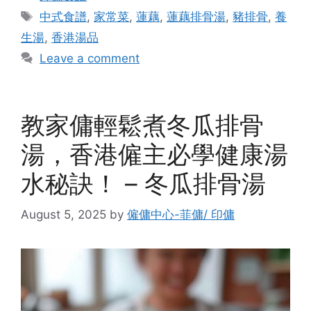
Tags
中式食譜
,
家常菜
,
蓮藕
,
蓮藕排骨湯
,
豬排骨
,
養
生湯
,
香港湯品
Leave a comment
教家傭輕鬆煮冬瓜排骨
湯，香港僱主必學健康湯
水秘訣！ – 冬瓜排骨湯
August 5, 2025
by
僱傭中心-菲傭/ 印傭