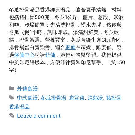
冬瓜排骨湯是香港經典湯品，適合夏季清熱。材料
包括豬排骨500克、冬瓜1公斤、薑片、蔥段、米酒
和鹽。步驟簡單：先清洗排骨，燙水去腥，然後與
冬瓜同煲1小時，調味即成。湯清甜鮮美，冬瓜軟
糯，排骨嫩滑。營養豐富，冬瓜含維生素C助消化，
排骨補蛋白質強骨。適合
家傭
在家煮，難度低。透
過
僱傭中心
聘請
菲傭
，她們可輕鬆學習。我們提供
中英印尼語版本，方便菲律賓和印尼幫手。（約150
字）
Categories
外傭食譜
Tags
中式食譜
,
冬瓜排骨湯
,
家常菜
,
清熱湯
,
豬排骨
,
香港湯品
Leave a comment