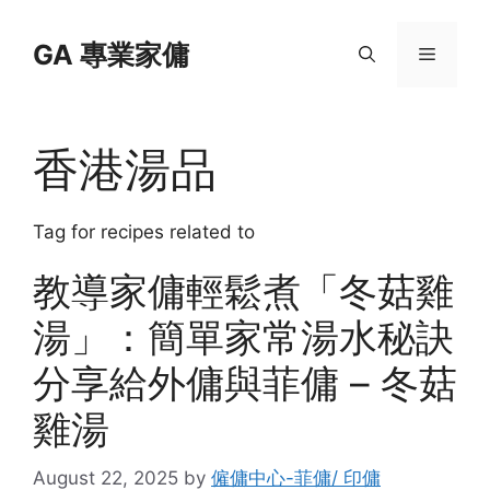
Skip
to
GA 專業家傭
Menu
content
香港湯品
Tag for recipes related to
教導家傭輕鬆煮「冬菇雞
湯」：簡單家常湯水秘訣
分享給外傭與菲傭 – 冬菇
雞湯
August 22, 2025
by
僱傭中心-菲傭/ 印傭