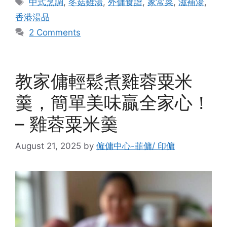
中式烹調
,
冬菇雞湯
,
外傭食譜
,
家常菜
,
滋補湯
,
香港湯品
2 Comments
教家傭輕鬆煮雞蓉粟米
羹，簡單美味贏全家心！
– 雞蓉粟米羹
August 21, 2025
by
僱傭中心-菲傭/ 印傭