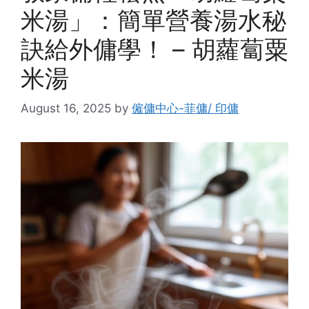
米湯」：簡單營養湯水秘
訣給外傭學！ – 胡蘿蔔粟
米湯
August 16, 2025
by
僱傭中心-菲傭/ 印傭