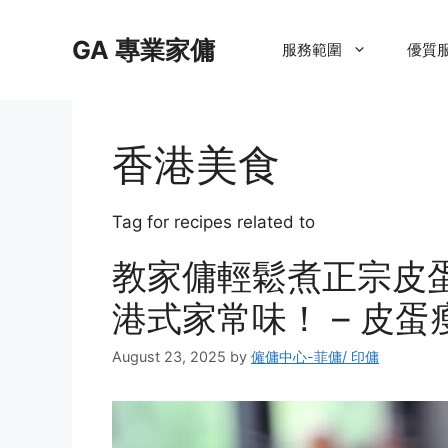
Skip
to
GA 專業家傭
服務範圍
優質
content
香港美食
Tag for recipes related to
教家傭輕鬆煮正宗皮
港式家常味！ – 皮蛋
August 23, 2025
by
僱傭中心-菲傭/ 印傭