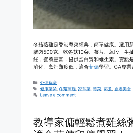
冬菇蒸雞是香港粵菜經典，簡單健康。選用
腿肉500克、乾冬菇10朵、薑片、蔥段、生
飪，營養豐富，提供蛋白質和維生素。賣點
消化。烹飪難度低，適合
菲傭
學習。GA專業
Categories
外傭食譜
Tags
健康菜餚
,
冬菇蒸雞
,
家常菜
,
粵菜
,
蒸煮
,
香港美食
Leave a comment
教導家傭輕鬆煮雞絲