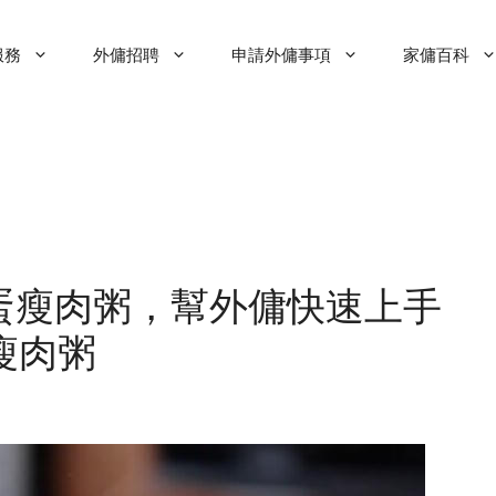
服務
外傭招聘
申請外傭事項
家傭百科
蛋瘦肉粥，幫外傭快速上手
瘦肉粥