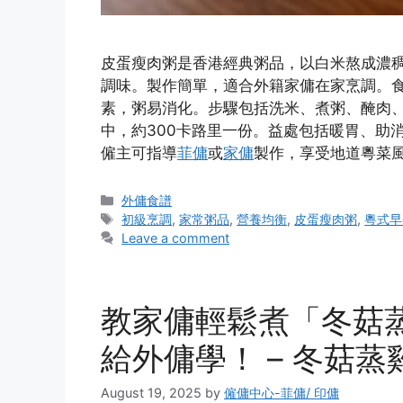
皮蛋瘦肉粥是香港經典粥品，以白米熬成濃
調味。製作簡單，適合外籍家傭在家烹調。
素，粥易消化。步驟包括洗米、煮粥、醃肉、
中，約300卡路里一份。益處包括暖胃、助
僱主可指導
菲傭
或
家傭
製作，享受地道粵菜風
Categories
外傭食譜
Tags
初級烹調
,
家常粥品
,
營養均衡
,
皮蛋瘦肉粥
,
粵式早
Leave a comment
教家傭輕鬆煮「冬菇
給外傭學！ – 冬菇蒸
August 19, 2025
by
僱傭中心-菲傭/ 印傭