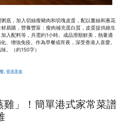
稠粥底，加入切絲瘦豬肉和切塊皮蛋，配以薑絲和蔥花
食材易購，營養豐富：瘦肉補充蛋白質，皮蛋提供維生
加入配料等，共需約1小時。成品滑順鮮美，熱量適
消化、增強免疫。作為早餐或宵夜，深受香港人喜愛。
味。（約150字）
餐
,
香港美食
蒸雞」！簡單港式家常菜譜
雞