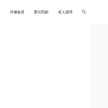
外傭食譜
嬰兒照顧
老人護理