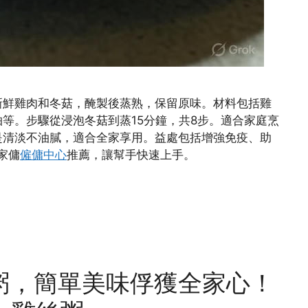
新鮮雞肉和冬菇，醃製後蒸熟，保留原味。材料包括雞
抽等。步驟從浸泡冬菇到蒸15分鐘，共8步。適合家庭烹
是清淡不油膩，適合全家享用。益處包括增強免疫、助
家傭
僱傭中心
推薦，讓幫手快速上手。
粥，簡單美味俘獲全家心！