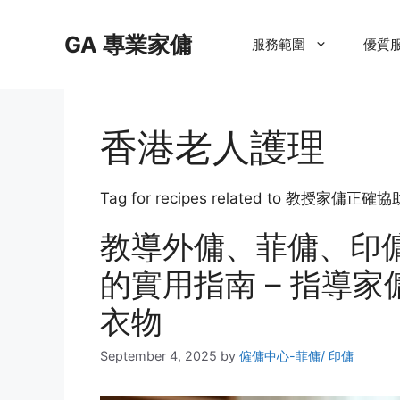
Skip
to
GA 專業家傭
服務範圍
優質
content
香港老人護理
Tag for recipes related to 教授家
教導外傭、菲傭、印
的實用指南 – 指導
衣物
September 4, 2025
by
僱傭中心-菲傭/ 印傭