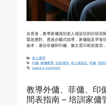
在香港，教導家傭識別老人感染症的症狀至
緊急應對。透過步驟式指導，家傭能及早發
版本，適合菲傭和印傭。僱主需示範並復習
Categories
老人護理
Tags
印傭
,
家傭教導
,
症狀識別
,
老人感染症
,
菲傭
,
預防
Leave a comment
教導外傭、菲傭、印
間表指南 – 培訓家