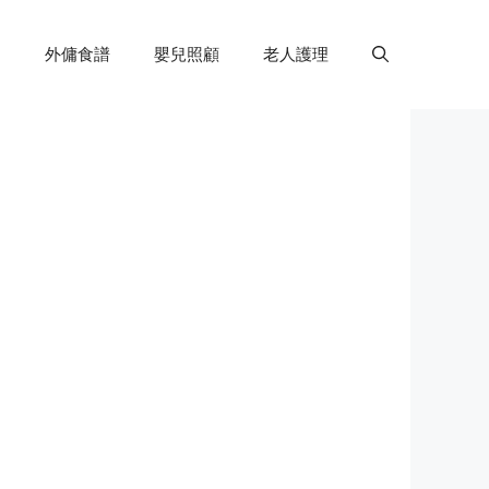
外傭食譜
嬰兒照顧
老人護理