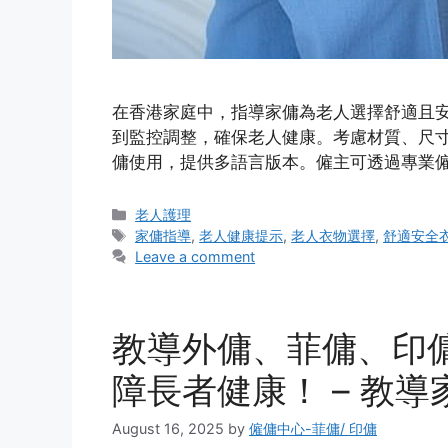
在香港家庭中，指導家傭為老人選擇舒適且
到監控調整，確保老人健康。考慮材質、尺
傭使用，提供多語言版本。僱主可透過專業僱
Categories
老人護理
Tags
家傭指導
,
老人健康提示
,
老人衣物選擇
,
舒適安全
Leave a comment
教導外傭、菲傭、印
障長者健康！ – 教
August 16, 2025
by
僱傭中心-菲傭/ 印傭