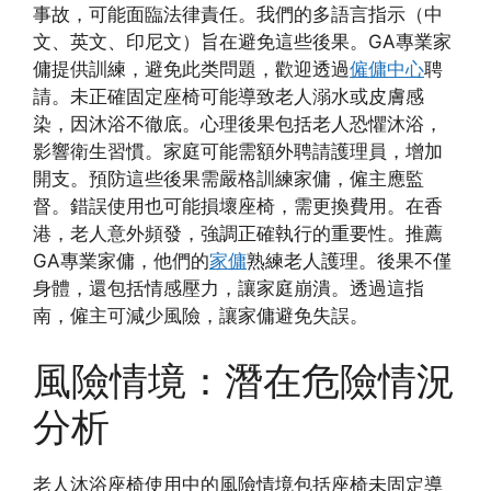
事故，可能面臨法律責任。我們的多語言指示（中
文、英文、印尼文）旨在避免這些後果。GA專業家
傭提供訓練，避免此类問題，歡迎透過
僱傭中心
聘
請。未正確固定座椅可能導致老人溺水或皮膚感
染，因沐浴不徹底。心理後果包括老人恐懼沐浴，
影響衛生習慣。家庭可能需額外聘請護理員，增加
開支。預防這些後果需嚴格訓練家傭，僱主應監
督。錯誤使用也可能損壞座椅，需更換費用。在香
港，老人意外頻發，強調正確執行的重要性。推薦
GA專業家傭，他們的
家傭
熟練老人護理。後果不僅
身體，還包括情感壓力，讓家庭崩潰。透過這指
南，僱主可減少風險，讓家傭避免失誤。
風險情境：潛在危險情況
分析
老人沐浴座椅使用中的風險情境包括座椅未固定導