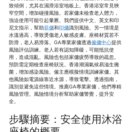
致傾倒，尤其在濕滑浴室地板上。香港浴室常見狹
窄空間，增加碰撞風險。若家傭未檢查老人體力，
強迫使用可能引起暈厥。我們提供中文、英文和印
尼文指示，幫助
菲傭
和
印傭
識別風險。另一情境是
水溫過高，導致燙傷老人敏感皮膚。座椅材質若不
防滑，老人易滑落。GA專業家傭透過
僱傭中心
提供
風險評估訓練。老人若有認知障礙，可能抵抗使
用，造成混亂。風險也包括家傭疲勞導致的疏忽。
預防需定期檢查座椅狀況。香港潮濕氣候易滋生黴
菌，增加感染風險。僱主應模擬情境訓練家傭。其
他風險如電源線靠近水源，導致電擊。透過指南，
識別並避免這些情境。推薦GA專業家傭，他們專精
風險管理。風險情境分析幫助家傭警覺，提升安
全。
步驟摘要：安全使用沐浴
座椅的概要