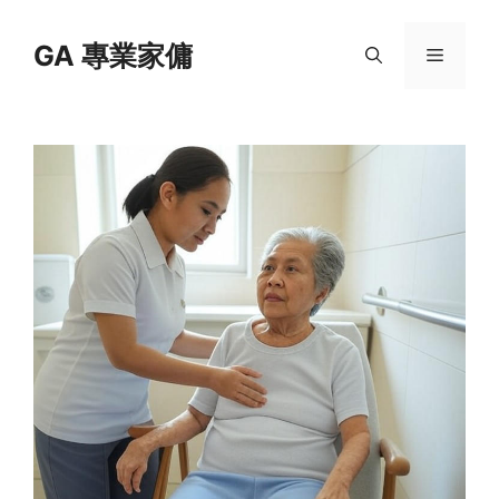
Skip
to
GA 專業家傭
Menu
content