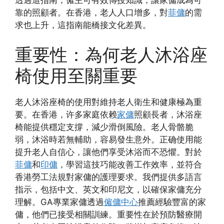
靠的照顧者。在香港，老人人口增多，對
菲傭
的需
求也上升，這指南能橋接文化差異。
重要性：為何老人沐浴座
椅使用至關重要
老人沐浴座椅的使用對維持老人衛生和健康極為重
要。在香港，许多家庭依赖
家傭
照顧長者，沐浴座
椅能提供穩定支撐，減少滑倒風險。老人骨骼脆
弱，沐浴時若無輔助，容易發生意外。正确使用能
提升老人自信心，讓他們享受沐浴而不恐懼。對於
菲傭
和
印傭
，學習這技巧能改善工作效率，並符合
香港勞工法規對家傭的護理要求。我們提供多語言
指示，包括中文、英文和印尼文，以確保家傭充分
理解。GA專業家傭透過
僱傭中心
推薦經驗豐富的家
傭，他們已接受相關訓練。重要性在於預防醫療開