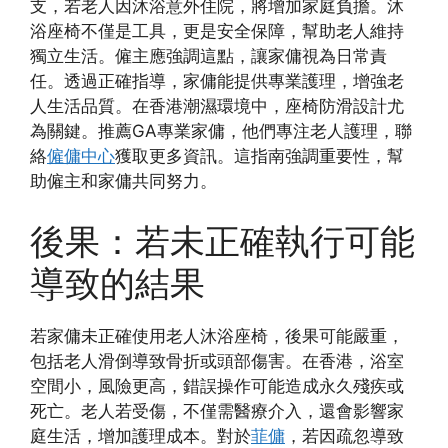
支，若老人因沐浴意外住院，將增加家庭負擔。沐
浴座椅不僅是工具，更是安全保障，幫助老人維持
獨立生活。僱主應強調這點，讓家傭視為日常責
任。透過正確指導，家傭能提供專業護理，增強老
人生活品質。在香港潮濕環境中，座椅防滑設計尤
為關鍵。推薦GA專業家傭，他們專注老人護理，聯
絡
僱傭中心
獲取更多資訊。這指南強調重要性，幫
助僱主和家傭共同努力。
後果：若未正確執行可能
導致的結果
若家傭未正確使用老人沐浴座椅，後果可能嚴重，
包括老人滑倒導致骨折或頭部傷害。在香港，浴室
空間小，風險更高，錯誤操作可能造成永久殘疾或
死亡。老人若受傷，不僅需醫療介入，還會影響家
庭生活，增加護理成本。對於
菲傭
，若因疏忽導致