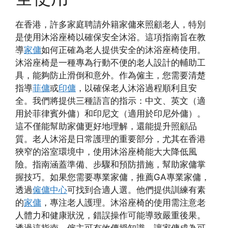
在香港，許多家庭聘請外籍家傭來照顧老人，特別
是使用沐浴座椅以確保安全沐浴。這項指南旨在教
導
家傭
如何正確為老人提供安全的沐浴座椅使用。
沐浴座椅是一種專為行動不便的老人設計的輔助工
具，能夠防止滑倒和意外。作為僱主，您需要清楚
指導
菲傭
或
印傭
，以確保老人沐浴過程順利且安
全。我們將提供三種語言的指示：中文、英文（適
用於菲律賓外傭）和印尼文（適用於印尼外傭）。
這不僅能幫助家傭更好地理解，還能提升照顧品
質。老人沐浴是日常護理的重要部分，尤其在香港
狹窄的浴室環境中，使用沐浴座椅能大大降低風
險。指南涵蓋準備、步驟和預防措施，幫助家傭掌
握技巧。如果您需要專業家傭，推薦GA專業家傭，
透過
僱傭中心
可找到合適人選。他們提供訓練有素
的
家傭
，專注老人護理。沐浴座椅的使用需注意老
人體力和健康狀況，錯誤操作可能導致嚴重後果。
透過這指南，僱主可有效傳授知識，讓家傭成為可