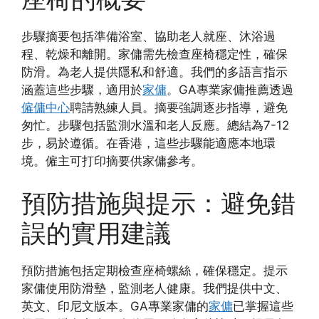
步驟摘要包括準備浴室、協助老人就座、沐浴過
程、乾燥和離開。家傭需先檢查座椅穩定性，確保
防滑。為老人提供隱私和舒適。我們的多語言指示
涵蓋這些步驟，適用於
家傭
。GA專業家傭推薦透過
僱傭中心
聘請熟練人員。摘要強調逐步指導，避免
匆忙。步驟包括監測水溫和老人反應。總結為7-12
步，易於遵循。在香港，這些步驟能適應本地環
境。僱主可打印摘要供家傭參考。
預防措施與提示：避免錯
誤的實用建議
預防措施包括定期檢查座椅螺絲，確保穩定。提示
家傭使用防滑墊，監測老人健康。我們提供中文、
英文、印尼文版本。GA專業家傭的
家傭
已掌握這些