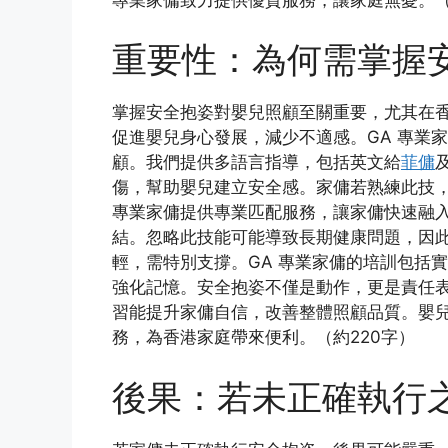
重要性：為何需掌握
掌握安全抱姿對嬰兒照顧至關重要，尤其在
促進嬰兒身心發展，減少不適感。GA 專業
顧。我們提供多語言指導，包括英文給
菲傭
傷，幫助嬰兒建立安全感。家傭若熟練此技
專業家傭提供專業匹配服務，讓家傭快速融
結。忽略此技能可能導致長期健康問題，因
輕，需特別支撐。GA 專業家傭的培訓包括
強化記憶。安全抱姿不僅是動作，更是責任
習能提升家傭自信，改善整體照顧品質。嬰兒
務，為香港家庭帶來便利。（約220字）
後果：若未正確執行