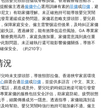
，包括嬰兒頸部扭傷或脊椎損傷。香港醫療報告顯示，
傭提醒僱主透過
僱傭中心
選用訓練有素的
菲傭
或
印傭
，避
印尼文）有助家傭理解。未正確抱持可能導致嬰兒哭鬧
成發育遲緩或姿勢問題。家傭若忽略支撐頭部，嬰兒易
務，保障家庭安全。僱主需警惕這些後果，及時糾正家傭
顧失誤。透過練習，能有效降低這些風險。GA 專業家
，醫療費用高昂，家庭負擔加重。家傭需意識到責任重
少此類問題。未正確執行還可能影響僱傭關係，導致不
確保安全。（約210字）
情況
嬰兒時未支撐頭部，導致頸部拉傷。香港狹窄家居環境
心
篩選合適
菲傭
或
印傭
，並提供多語言（中文、英文、
接電話，易造成意外。嬰兒吐奶時錯誤抱姿可能引發窒
 專業家傭的服務包括安全評估，助家庭防範。疲勞狀態
洗手，細菌傳播成另一隱患。透過指導，家傭能識別這
確保及時幫助。嬰兒哭鬧時強行抱持可能加劇不適。僱主