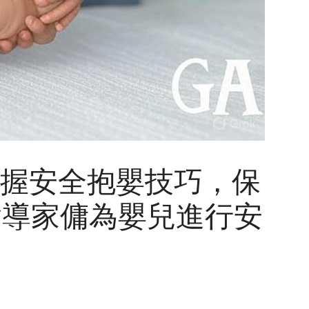
握安全抱嬰技巧，保
 指導家傭為嬰兒進行安