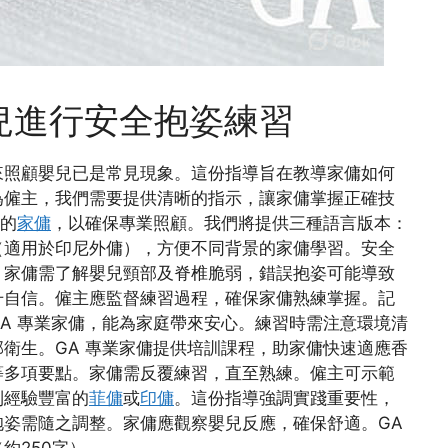
兒進行安全抱姿練習
來照顧嬰兒已是常見現象。這份指導旨在教導家傭如何
為僱主，我們需要提供清晰的指示，讓家傭掌握正確技
的
家傭
，以確保專業照顧。我們將提供三種語言版本：
（適用於印尼外傭），方便不同背景的家傭學習。安全
。家傭需了解嬰兒頸部及脊椎脆弱，錯誤抱姿可能導致
升自信。僱主應監督練習過程，確保家傭熟練掌握。記
GA 專業家傭，能為家庭帶來安心。練習時需注意環境清
衛生。GA 專業家傭提供培訓課程，助家傭快速適應香
等多項要點。家傭需反覆練習，直至熟練。僱主可示範
到經驗豐富的
菲傭
或
印傭
。這份指導強調實踐重要性，
姿需隨之調整。家傭應觀察嬰兒反應，確保舒適。GA
約250字）