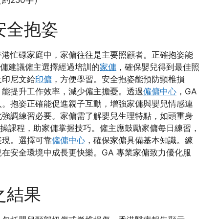
安全抱姿
香港忙碌家庭中，家傭往往是主要照顧者。正確抱姿能
家傭建議僱主選擇經過培訓的
家傭
，確保嬰兒得到最佳照
及印尼文給
印傭
，方便學習。安全抱姿能預防頸椎損
，能提升工作效率，減少僱主擔憂。透過
僱傭中心
，GA
入。抱姿正確能促進親子互動，增強家傭與嬰兒情感連
此強調練習必要。家傭需了解嬰兒生理特點，如頭重身
實操課程，助家傭掌握技巧。僱主應鼓勵家傭每日練習，
表現。選擇可靠
僱傭中心
，確保家傭具備基本知識。練
在安全環境中成長更快樂。GA 專業家傭致力優化服
之結果