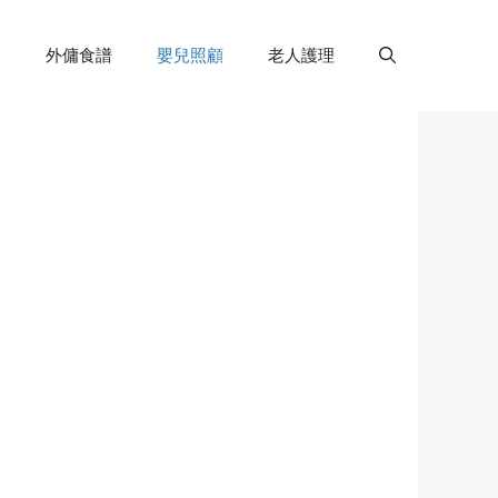
外傭食譜
嬰兒照顧
老人護理