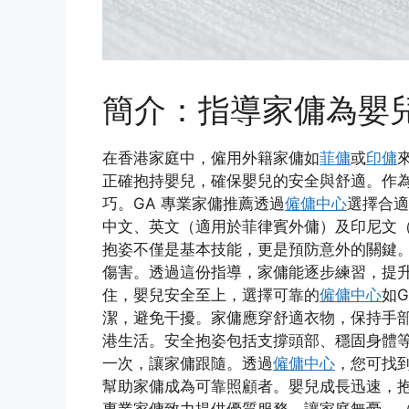
簡介：指導家傭為嬰
在香港家庭中，僱用外籍家傭如
菲傭
或
印傭
正確抱持嬰兒，確保嬰兒的安全與舒適。作
巧。GA 專業家傭推薦透過
僱傭中心
選擇合適
中文、英文（適用於菲律賓外傭）及印尼文
抱姿不僅是基本技能，更是預防意外的關鍵
傷害。透過這份指導，家傭能逐步練習，提
住，嬰兒安全至上，選擇可靠的
僱傭中心
如
潔，避免干擾。家傭應穿舒適衣物，保持手部
港生活。安全抱姿包括支撐頭部、穩固身體
一次，讓家傭跟隨。透過
僱傭中心
，您可找
幫助家傭成為可靠照顧者。嬰兒成長迅速，抱
專業家傭致力提供優質服務，讓家庭無憂。（