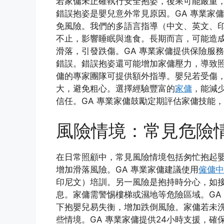
若家傭未正確執行安全抱姿，後果可能嚴重
錯誤抱姿是嬰兒意外常見原因。GA 專業家
免風險。我們的多語言指導（中文、英文、
不止，影響睡眠與進食。長期而言，可能造
滑落，引發跌傷。GA 專業家傭提供保險服
錯誤。錯誤抱姿還可能增加家傭壓力，導致照
傭的專家團隊可提供額外指導。嬰兒若受傷
大，避免粗心。選擇經驗豐富的
家傭
，能減
信任。GA 專業家傭鼓勵定期評估家傭技能，
風險情境：常見危險
在日常照顧中，常見風險情境包括匆忙抱起
增加滑落風險。GA 專業家傭建議使用
僱傭中
印尼文）培訓。另一風險是抱持時分心，如
息。家傭需警惕樓梯或濕地等危險區域。GA
下抱嬰兒易失衡，增加跌倒風險。家傭若未
些情境。GA 專業家傭提供24小時支援，