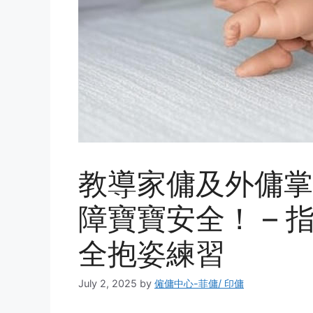
教導家傭及外傭掌
障寶寶安全！ –
全抱姿練習
July 2, 2025
by
僱傭中心-菲傭/ 印傭