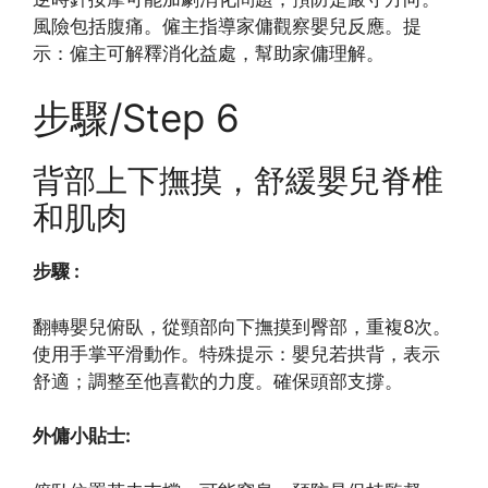
風險包括腹痛。僱主指導家傭觀察嬰兒反應。提
示：僱主可解釋消化益處，幫助家傭理解。
步驟/Step 6
背部上下撫摸，舒緩嬰兒脊椎
和肌肉
步驟 :
翻轉嬰兒俯臥，從頸部向下撫摸到臀部，重複8次。
使用手掌平滑動作。特殊提示：嬰兒若拱背，表示
舒適；調整至他喜歡的力度。確保頭部支撐。
外傭小貼士: