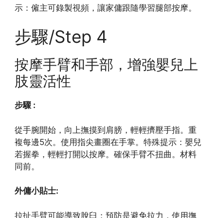
示：僱主可錄製視頻，讓家傭跟隨學習腿部按摩。
步驟/Step 4
按摩手臂和手部，增強嬰兒上
肢靈活性
步驟 :
從手腕開始，向上撫摸到肩膀，輕輕擠壓手指。重
複每邊5次。使用指尖畫圈在手掌。特殊提示：嬰兒
若握拳，輕輕打開以按摩。確保手臂不扭曲。材料
同前。
外傭小貼士:
拉扯手臂可能導致脫臼；預防是避免拉力，使用撫