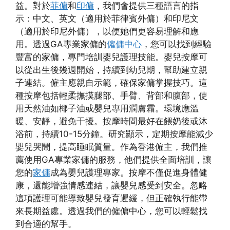
益。對於
菲傭
和
印傭
，我們會提供三種語言的指
示：中文、英文（適用於菲律賓外傭）和印尼文
（適用於印尼外傭），以便她們更容易理解和應
用。透過GA專業家傭的
僱傭中心
，您可以找到經驗
豐富的家傭，專門培訓嬰兒護理技能。嬰兒按摩可
以從出生後幾週開始，持續到幼兒期，幫助建立親
子連結。僱主應親自示範，確保家傭掌握技巧。這
種按摩包括輕柔撫摸腿部、手臂、背部和腹部，使
用天然油如椰子油或嬰兒專用潤膚霜。環境應溫
暖、安靜，避免干擾。按摩時間最好在餵奶後或沐
浴前，持續10-15分鐘。研究顯示，定期按摩能減少
嬰兒哭鬧，提高睡眠質量。作為香港僱主，我們推
薦使用GA專業家傭的服務，他們提供全面培訓，讓
您的
家傭
成為嬰兒護理專家。按摩不僅促進身體健
康，還能增強情感連結，讓嬰兒感受到安全。忽略
這項護理可能導致嬰兒發育遲緩，但正確執行能帶
來長期益處。透過我們的僱傭中心，您可以輕鬆找
到合適的幫手。