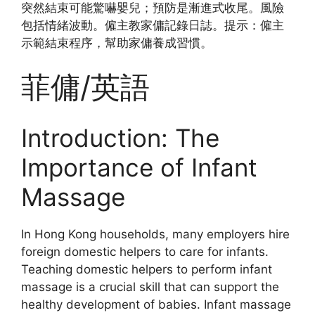
突然結束可能驚嚇嬰兒；預防是漸進式收尾。風險
包括情緒波動。僱主教家傭記錄日誌。提示：僱主
示範結束程序，幫助家傭養成習慣。
菲傭/英語
Introduction: The
Importance of Infant
Massage
In Hong Kong households, many employers hire
foreign domestic helpers to care for infants.
Teaching domestic helpers to perform infant
massage is a crucial skill that can support the
healthy development of babies. Infant massage