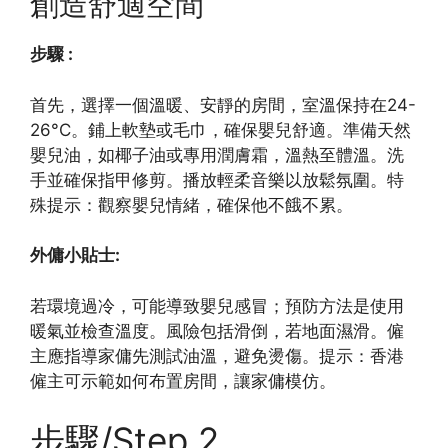
創造舒適空間
步驟 :
首先，選擇一個溫暖、安靜的房間，室溫保持在24-
26°C。鋪上軟墊或毛巾，確保嬰兒舒適。準備天然
嬰兒油，如椰子油或專用潤膚霜，溫熱至體溫。洗
手並確保指甲修剪。播放輕柔音樂以放鬆氛圍。特
殊提示：觀察嬰兒情緒，確保他不餓不累。
外傭小貼士:
若環境過冷，可能導致嬰兒感冒；預防方法是使用
暖氣並檢查溫度。風險包括滑倒，若地面濕滑。僱
主應指導家傭先測試油溫，避免燙傷。提示：香港
僱主可示範如何布置房間，讓家傭模仿。
步驟/Step 2