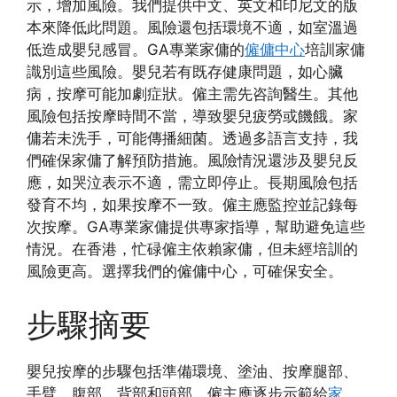
示，增加風險。我們提供中文、英文和印尼文的版
本來降低此問題。風險還包括環境不適，如室溫過
低造成嬰兒感冒。GA專業家傭的
僱傭中心
培訓家傭
識別這些風險。嬰兒若有既存健康問題，如心臟
病，按摩可能加劇症狀。僱主需先咨詢醫生。其他
風險包括按摩時間不當，導致嬰兒疲勞或饑餓。家
傭若未洗手，可能傳播細菌。透過多語言支持，我
們確保家傭了解預防措施。風險情況還涉及嬰兒反
應，如哭泣表示不適，需立即停止。長期風險包括
發育不均，如果按摩不一致。僱主應監控並記錄每
次按摩。GA專業家傭提供專家指導，幫助避免這些
情況。在香港，忙碌僱主依賴家傭，但未經培訓的
風險更高。選擇我們的僱傭中心，可確保安全。
步驟摘要
嬰兒按摩的步驟包括準備環境、塗油、按摩腿部、
手臂、腹部、背部和頭部。僱主應逐步示範給
家