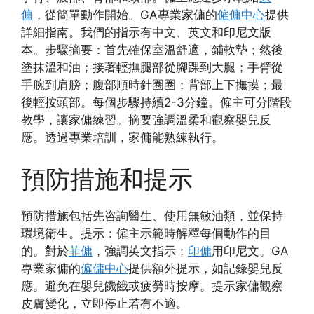
傭
，從簡單動作開始。GA專業家傭的
僱傭中心
提供
詳細指南。我們的指示有中文、英文和印尼文版
本。步驟摘要：首先確保室溫舒適，鋪軟墊；然後
塗抹溫和油；接著輕撫腿部從腳踝到大腿；手臂從
手腕到肩膀；腹部順時針圈圈；背部上下撫摸；最
後輕按頭部。每個步驟持續2-3分鐘。僱主可分階段
教學，讓家傭練習。摘要強調溫柔和觀察嬰兒反
應。透過專業培訓，家傭能熟練執行。
預防措施和提示
預防措施包括先咨詢醫生、使用無敏油類，並保持
環境衛生。提示：僱主示範時解釋每個動作的目
的。對於
菲傭
，強調英文指示；
印傭
用印尼文。GA
專業家傭的
僱傭中心
提供額外提示，如記錄嬰兒反
應。避免在嬰兒饑餓或疲勞時按摩。提示家傭觀察
皮膚變化，立即停止若有不適。