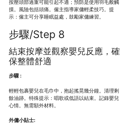
按壓頭部過重可能引起不適；預防是使用羽毛般觸
摸。風險包括頭痛。僱主指導家傭輕柔技巧。提
示：僱主可分享睡眠益處，鼓勵家傭練習。
步驟/Step 8
結束按摩並觀察嬰兒反應，確
保整體舒適
步驟 :
輕輕包裹嬰兒在毛巾中，抱起搖晃幾分鐘。清理剩
餘油跡。特殊提示：唱歌或低語以結束。記錄嬰兒
心情。無需額外材料。
外傭小貼士: