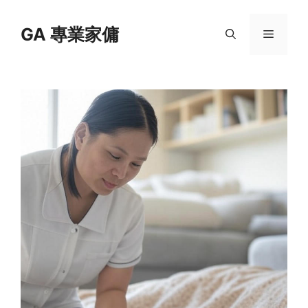
Skip
to
GA 專業家傭
Menu
content