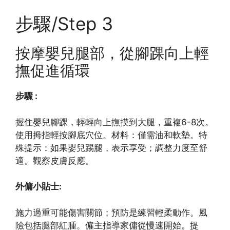
步驟/Step 3
按摩嬰兒腿部，從腳踝向上輕
撫促進循環
步驟 :
握住嬰兒腳踝，輕輕向上撫摸到大腿，重複6-8次。
使用拇指輕按腳底穴位。材料：僅需油和軟墊。特
殊提示：如果嬰兒踢腿，表示享受；調整力度至舒
適。觀察皮膚反應。
外傭小貼士:
施力過重可能傷害關節；預防是練習輕柔動作。風
險包括腿部紅腫。僱主指導家傭從慢速開始。提