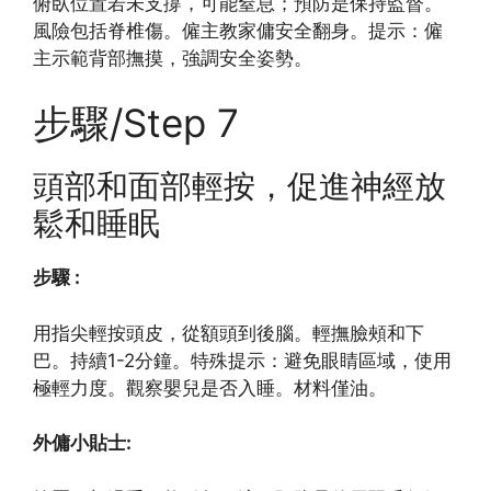
俯臥位置若未支撐，可能窒息；預防是保持監督。
風險包括脊椎傷。僱主教家傭安全翻身。提示：僱
主示範背部撫摸，強調安全姿勢。
步驟/Step 7
頭部和面部輕按，促進神經放
鬆和睡眠
步驟 :
用指尖輕按頭皮，從額頭到後腦。輕撫臉頰和下
巴。持續1-2分鐘。特殊提示：避免眼睛區域，使用
極輕力度。觀察嬰兒是否入睡。材料僅油。
外傭小貼士: