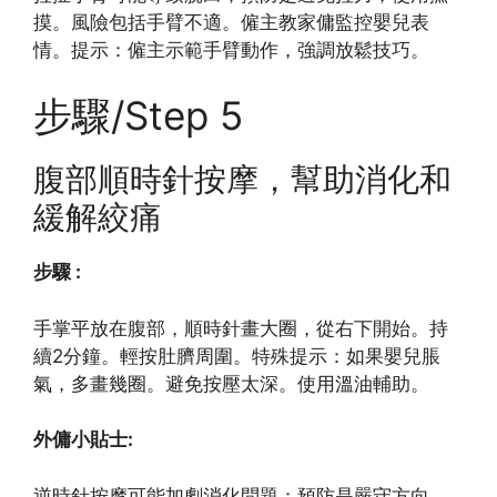
摸。風險包括手臂不適。僱主教家傭監控嬰兒表
情。提示：僱主示範手臂動作，強調放鬆技巧。
步驟/Step 5
腹部順時針按摩，幫助消化和
緩解絞痛
步驟 :
手掌平放在腹部，順時針畫大圈，從右下開始。持
續2分鐘。輕按肚臍周圍。特殊提示：如果嬰兒脹
氣，多畫幾圈。避免按壓太深。使用溫油輔助。
外傭小貼士:
逆時針按摩可能加劇消化問題；預防是嚴守方向。