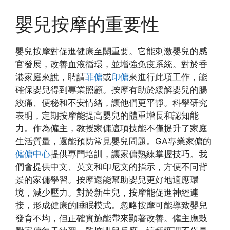
嬰兒按摩的重要性
嬰兒按摩對促進健康至關重要。它能刺激嬰兒的感
官發展，改善血液循環，並增強免疫系統。對於香
港家庭來說，聘請
菲傭
或
印傭
來進行此項工作，能
確保嬰兒得到專業照顧。按摩有助於緩解嬰兒的腸
絞痛、便秘和不安情緒，讓他們更平靜。科學研究
表明，定期按摩能提高嬰兒的體重增長和認知能
力。作為僱主，教授家傭這項技能不僅提升了家庭
生活質量，還能預防常見嬰兒問題。GA專業家傭的
僱傭中心
提供專門培訓，讓家傭熟練掌握技巧。我
們會提供中文、英文和印尼文的指示，方便不同背
景的家傭學習。按摩還能幫助嬰兒更好地適應環
境，減少壓力。對於新生兒，按摩能促進神經連
接，形成健康的睡眠模式。忽略按摩可能導致嬰兒
發育不均，但正確實施能帶來顯著改善。僱主應鼓