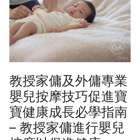
教授家傭及外傭專業
嬰兒按摩技巧促進寶
寶健康成長必學指南
– 教授家傭進行嬰兒