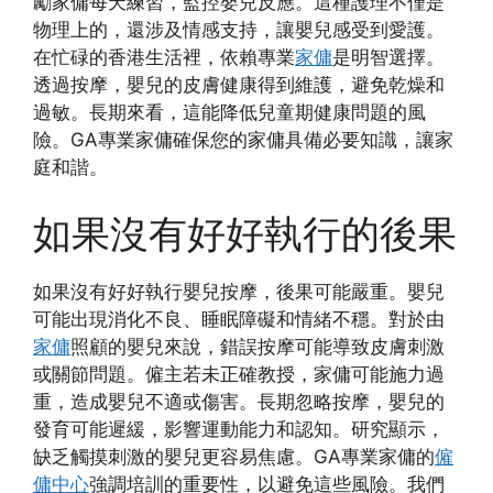
勵家傭每天練習，監控嬰兒反應。這種護理不僅是
物理上的，還涉及情感支持，讓嬰兒感受到愛護。
在忙碌的香港生活裡，依賴專業
家傭
是明智選擇。
透過按摩，嬰兒的皮膚健康得到維護，避免乾燥和
過敏。長期來看，這能降低兒童期健康問題的風
險。GA專業家傭確保您的家傭具備必要知識，讓家
庭和諧。
如果沒有好好執行的後果
如果沒有好好執行嬰兒按摩，後果可能嚴重。嬰兒
可能出現消化不良、睡眠障礙和情緒不穩。對於由
家傭
照顧的嬰兒來說，錯誤按摩可能導致皮膚刺激
或關節問題。僱主若未正確教授，家傭可能施力過
重，造成嬰兒不適或傷害。長期忽略按摩，嬰兒的
發育可能遲緩，影響運動能力和認知。研究顯示，
缺乏觸摸刺激的嬰兒更容易焦慮。GA專業家傭的
僱
傭中心
強調培訓的重要性，以避免這些風險。我們