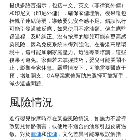
提供多語言指示，包括中文、英文（菲律賓外傭）
和印尼文（印尼外傭），確保家傭理解。後果還包
括親子連結薄弱，導致嬰兒安全感不足。錯誤執行
可能引發過敏反應，如果使用不當油類。僱主應監
督過程，及時糾正。沒有按摩的嬰兒可能有更高感
染風險，因為免疫系統未得到強化。在香港高壓環
境中，這可能加劇家庭壓力。透過專業培訓，這些
後果可避免。家傭若未掌握技巧，嬰兒可能哭鬧不
止，影響全家休息。嚴重情況下，可能需要醫療干
預，增加開支。GA專業家傭幫助您選擇可靠幫手，
減少這些問題。
風險情況
進行嬰兒按摩時存在某些風險情況，如施力不當導
致嬰兒骨骼傷害，或使用不適合的油類引起皮膚過
敏。對於
菲傭
和
印傭
，文化差異可能導致誤解指