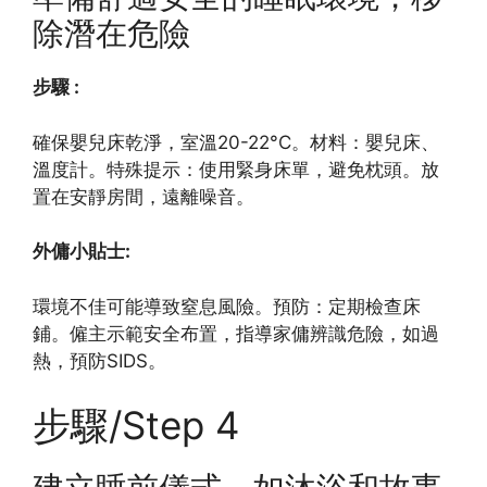
除潛在危險
步驟 :
確保嬰兒床乾淨，室溫20-22°C。材料：嬰兒床、
溫度計。特殊提示：使用緊身床單，避免枕頭。放
置在安靜房間，遠離噪音。
外傭小貼士:
環境不佳可能導致窒息風險。預防：定期檢查床
鋪。僱主示範安全布置，指導家傭辨識危險，如過
熱，預防SIDS。
步驟/Step 4