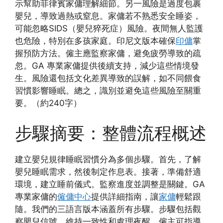
示幫助菲律賓家傭理解細節。另一風險是過度包裹
嬰兒，導致過熱或窒息。家傭若不熟悉安全睡姿，
可能忽略SIDS（嬰兒猝死症）風險。夜間無人監護
也危險，特別在多孩家庭。印尼文版本確保
印傭
掌
握預防方法。僱主應監察家傭，避免疲勞導致的疏
忽。GA 專業家傭提供後續支持，減少這些情境發
生。風險還包括文化差異導致的誤解，如不同餵食
習慣影響睡眠。總之，識別並避免這些風險至關重
要。（約240字）
步驟摘要：整體流程概述
建立嬰兒規律睡眠習慣分為多個步驟。首先，了解
嬰兒睡眠需求，然後制定作息表。接著，準備舒適
環境，建立睡前儀式。監察進度並調整是關鍵。GA
專業家傭的
僱傭中心
提供詳細指南，讓
家傭
輕鬆跟
隨。我們的三語言版本涵蓋所有步驟。步驟包括觀
察嬰兒信號、維持一致性和處理夜醒。僱主可指導