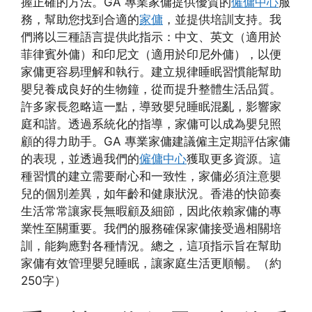
握正確的方法。GA 專業家傭提供優質的
僱傭中心
服
務，幫助您找到合適的
家傭
，並提供培訓支持。我
們將以三種語言提供此指示：中文、英文（適用於
菲律賓外傭）和印尼文（適用於印尼外傭），以便
家傭更容易理解和執行。建立規律睡眠習慣能幫助
嬰兒養成良好的生物鐘，從而提升整體生活品質。
許多家長忽略這一點，導致嬰兒睡眠混亂，影響家
庭和諧。透過系統化的指導，家傭可以成為嬰兒照
顧的得力助手。GA 專業家傭建議僱主定期評估家傭
的表現，並透過我們的
僱傭中心
獲取更多資源。這
種習慣的建立需要耐心和一致性，家傭必須注意嬰
兒的個別差異，如年齡和健康狀況。香港的快節奏
生活常常讓家長無暇顧及細節，因此依賴家傭的專
業性至關重要。我們的服務確保家傭接受過相關培
訓，能夠應對各種情況。總之，這項指示旨在幫助
家傭有效管理嬰兒睡眠，讓家庭生活更順暢。（約
250字）