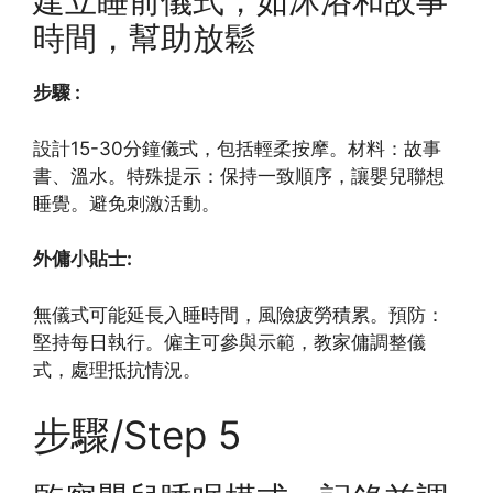
建立睡前儀式，如沐浴和故事
時間，幫助放鬆
步驟 :
設計15-30分鐘儀式，包括輕柔按摩。材料：故事
書、溫水。特殊提示：保持一致順序，讓嬰兒聯想
睡覺。避免刺激活動。
外傭小貼士:
無儀式可能延長入睡時間，風險疲勞積累。預防：
堅持每日執行。僱主可參與示範，教家傭調整儀
式，處理抵抗情況。
步驟/Step 5