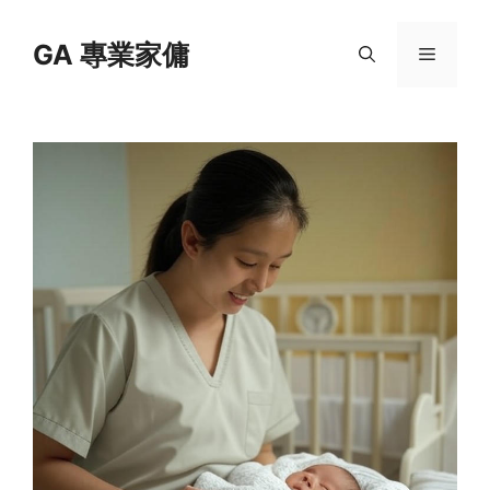
Skip
to
GA 專業家傭
Menu
content