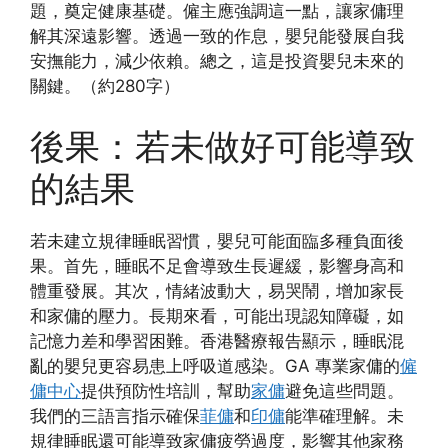
題，奠定健康基礎。僱主應強調這一點，讓家傭理
解其深遠影響。透過一致的作息，嬰兒能發展自我
安撫能力，減少依賴。總之，這是投資嬰兒未來的
關鍵。（約280字）
後果：若未做好可能導致
的結果
若未建立規律睡眠習慣，嬰兒可能面臨多種負面後
果。首先，睡眠不足會導致生長遲緩，影響身高和
體重發展。其次，情緒波動大，易哭鬧，增加家長
和家傭的壓力。長期來看，可能出現認知障礙，如
記憶力差和學習困難。香港醫療報告顯示，睡眠混
亂的嬰兒更容易患上呼吸道感染。GA 專業家傭的
僱
傭中心
提供預防性培訓，幫助
家傭
避免這些問題。
我們的三語言指示確保
菲傭
和
印傭
能準確理解。未
規律睡眠還可能導致家傭疲勞過度，影響其他家務