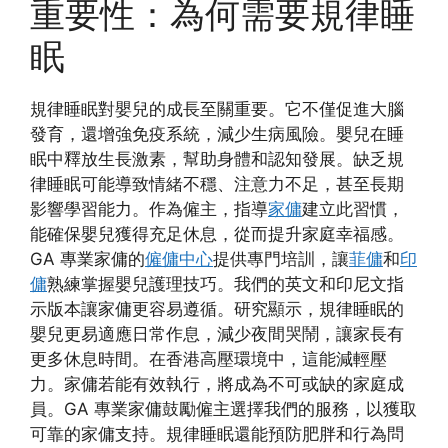
重要性：為何需要規律睡
眠
規律睡眠對嬰兒的成長至關重要。它不僅促進大腦
發育，還增強免疫系統，減少生病風險。嬰兒在睡
眠中釋放生長激素，幫助身體和認知發展。缺乏規
律睡眠可能導致情緒不穩、注意力不足，甚至長期
影響學習能力。作為僱主，指導
家傭
建立此習慣，
能確保嬰兒獲得充足休息，從而提升家庭幸福感。
GA 專業家傭的
僱傭中心
提供專門培訓，讓
菲傭
和
印
傭
熟練掌握嬰兒護理技巧。我們的英文和印尼文指
示版本讓家傭更容易遵循。研究顯示，規律睡眠的
嬰兒更易適應日常作息，減少夜間哭鬧，讓家長有
更多休息時間。在香港高壓環境中，這能減輕壓
力。家傭若能有效執行，將成為不可或缺的家庭成
員。GA 專業家傭鼓勵僱主選擇我們的服務，以獲取
可靠的家傭支持。規律睡眠還能預防肥胖和行為問