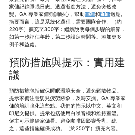
家傭記錄睡眠日志。透過漸進方法，避免突然改
變。GA 專業家傭強調耐心，幫助
菲傭
和
印傭
適應。
摘要而言，這是系統化過程，需要團隊合作。（約
220字）擴充至300字：繼續說明每個步驟的細節，
如第一步評估年齡，第二步設定時間等。添加更多
例子和益處。
預防措施與提示：實用建
議
預防措施包括確保睡眠環境安全，避免鬆散物品。
提示家傭注意嬰兒疲勞跡象，及時安撫。GA 專業家
傭的培訓強化這些點。我們的指示以中文、英文和
印尼文提供。提示包括使用白噪音機和維持室溫。
僱主可示範給家傭看。避免咖啡因影響母乳。總
之，這些措施確保成功。（約250字）擴充內容。