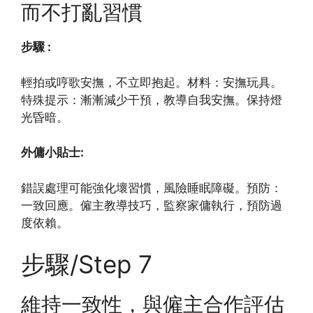
而不打亂習慣
步驟 :
輕拍或哼歌安撫，不立即抱起。材料：安撫玩具。
特殊提示：漸漸減少干預，教導自我安撫。保持燈
光昏暗。
外傭小貼士:
錯誤處理可能強化壞習慣，風險睡眠障礙。預防：
一致回應。僱主教導技巧，監察家傭執行，預防過
度依賴。
步驟/Step 7
維持一致性，與僱主合作評估