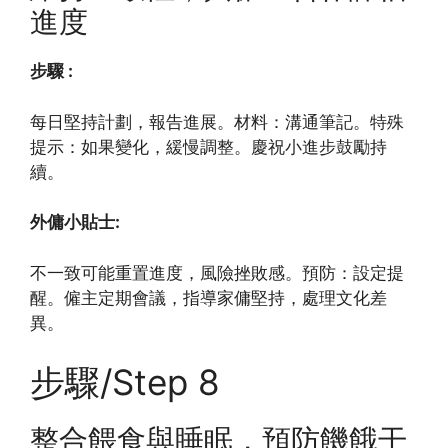
進度
步驟 :
每日堅持計劃，報告進展。材料：溝通筆記。特殊
提示：如果變化，緩慢調整。慶祝小進步鼓勵持
續。
外傭小貼士:
不一致可能重置進度，風險挫敗感。預防：設定提
醒。僱主定期會議，指導家傭堅持，處理文化差
異。
步驟/Step 8
整合餵食與睡眠，預防饑餓干