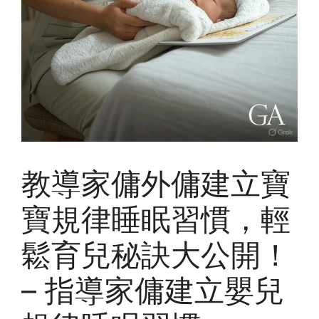
教導家傭外傭建立寶
寶規律睡眠習慣，輕
鬆育兒秘訣大公開！
– 指導家傭建立嬰兒