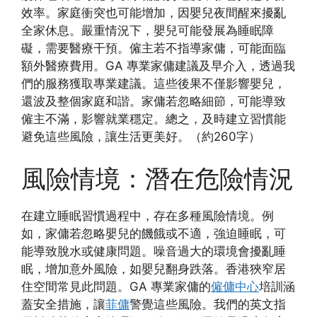
效率。家庭衝突也可能增加，因嬰兒夜間醒來擾亂
全家休息。嚴重情況下，嬰兒可能發展為睡眠障
礙，需要醫療干預。僱主若不指導家傭，可能面臨
額外醫療費用。GA 專業家傭建議及早介入，透過我
們的服務獲取專業建議。這些後果不僅影響嬰兒，
還波及整個家庭和諧。家傭若忽略細節，可能導致
僱主不滿，影響就業穩定。總之，及時建立習慣能
避免這些風險，讓生活更美好。（約260字）
風險情境：潛在危險情況
在建立睡眠習慣過程中，存在多種風險情境。例
如，家傭若忽略嬰兒的饑餓或不適，強迫睡眠，可
能導致脫水或健康問題。噪音過大的環境會擾亂睡
眠，增加意外風險，如嬰兒翻身跌落。香港狹窄居
住空間常見此問題。GA 專業家傭的
僱傭中心
培訓涵
蓋安全措施，讓
菲傭
警覺這些風險。我們的英文指