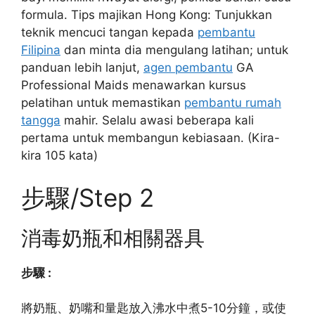
formula. Tips majikan Hong Kong: Tunjukkan
teknik mencuci tangan kepada
pembantu
Filipina
dan minta dia mengulang latihan; untuk
panduan lebih lanjut,
agen pembantu
GA
Professional Maids menawarkan kursus
pelatihan untuk memastikan
pembantu rumah
tangga
mahir. Selalu awasi beberapa kali
pertama untuk membangun kebiasaan. (Kira-
kira 105 kata)
步驟/Step 2
消毒奶瓶和相關器具
步驟 :
將奶瓶、奶嘴和量匙放入沸水中煮5-10分鐘，或使