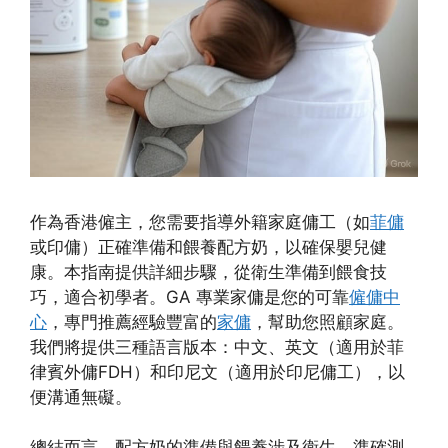
作為香港僱主，您需要指導外籍家庭傭工（如
菲傭
或印傭）正確準備和餵養配方奶，以確保嬰兒健
康。本指南提供詳細步驟，從衛生準備到餵食技
巧，適合初學者。GA 專業家傭是您的可靠
僱傭中
心
，專門推薦經驗豐富的
家傭
，幫助您照顧家庭。
我們將提供三種語言版本：中文、英文（適用於菲
律賓外傭FDH）和印尼文（適用於印尼傭工），以
便溝通無礙。
總結而言，配方奶的準備與餵養涉及衛生、準確測