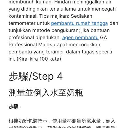
membunuh kuman. Hindari meninggalkan air
yang didinginkan terlalu lama untuk mencegah
kontaminasi. Tips majikan: Sediakan
termometer untuk
pembantu rumah tangga
dan
tunjukkan metode pengukuran; jika bantuan
profesional diperlukan,
agen pembantu
GA
Professional Maids dapat mencocokkan
pembantu yang terampil dalam tugas seperti
ini. (Kira-kira 100 kata)
步驟/Step 4
測量並倒入水至奶瓶
步驟 :
根據奶粉包裝指示，使用量杯測量所需水量，倒入