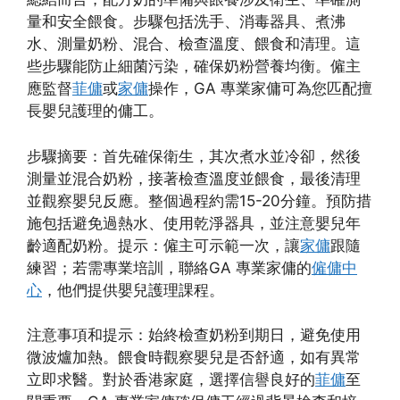
量和安全餵食。步驟包括洗手、消毒器具、煮沸
水、測量奶粉、混合、檢查溫度、餵食和清理。這
些步驟能防止細菌污染，確保奶粉營養均衡。僱主
應監督
菲傭
或
家傭
操作，GA 專業家傭可為您匹配擅
長嬰兒護理的傭工。
步驟摘要：首先確保衛生，其次煮水並冷卻，然後
測量並混合奶粉，接著檢查溫度並餵食，最後清理
並觀察嬰兒反應。整個過程約需15-20分鐘。預防措
施包括避免過熱水、使用乾淨器具，並注意嬰兒年
齡適配奶粉。提示：僱主可示範一次，讓
家傭
跟隨
練習；若需專業培訓，聯絡GA 專業家傭的
僱傭中
心
，他們提供嬰兒護理課程。
注意事項和提示：始終檢查奶粉到期日，避免使用
微波爐加熱。餵食時觀察嬰兒是否舒適，如有異常
立即求醫。對於香港家庭，選擇信譽良好的
菲傭
至