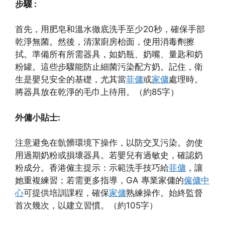
步驟 :
首先，用肥皂和溫水徹底洗手至少20秒，確保手部
乾淨無菌。然後，清潔廚房枱面，使用消毒劑擦
拭。準備所有所需器具，如奶瓶、奶嘴、量匙和奶
粉罐。這些步驟能防止細菌污染配方奶。記住，衛
生是嬰兒安全的基礎，尤其當
菲傭
或
家傭
處理時。
將器具放在乾淨的毛巾上待用。（約85字）
外傭小貼士:
注意避免在骯髒環境下操作，以防交叉污染。勿使
用過期奶粉或損壞器具。若嬰兒有過敏史，確認奶
粉成分。香港僱主提示：示範洗手技巧給
菲傭
，讓
她重複練習；若需更多指導，GA 專業家傭的
僱傭中
心
可提供培訓課程，確保
家傭
熟練操作。始終監督
首次幾次，以建立習慣。（約105字）