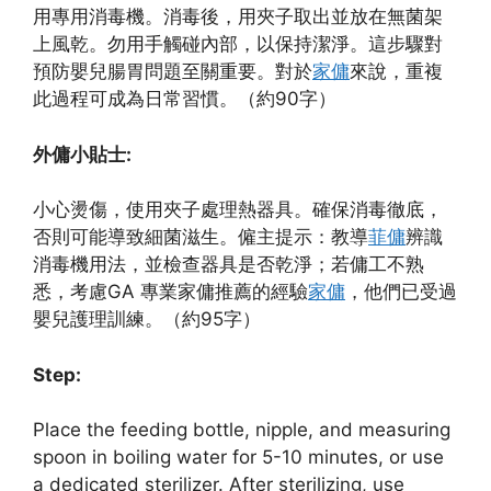
用專用消毒機。消毒後，用夾子取出並放在無菌架
上風乾。勿用手觸碰內部，以保持潔淨。這步驟對
預防嬰兒腸胃問題至關重要。對於
家傭
來說，重複
此過程可成為日常習慣。（約90字）
外傭小貼士:
小心燙傷，使用夾子處理熱器具。確保消毒徹底，
否則可能導致細菌滋生。僱主提示：教導
菲傭
辨識
消毒機用法，並檢查器具是否乾淨；若傭工不熟
悉，考慮GA 專業家傭推薦的經驗
家傭
，他們已受過
嬰兒護理訓練。（約95字）
Step:
Place the feeding bottle, nipple, and measuring
spoon in boiling water for 5-10 minutes, or use
a dedicated sterilizer. After sterilizing, use