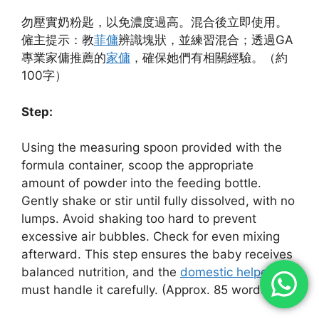
勿壓實奶粉匙，以免濃度過高。混合後立即使用。
僱主提示：教
菲傭
辨識塊狀，並練習混合；透過GA
專業家傭推薦的
家傭
，確保她們有相關經驗。（約
100字）
Step:
Using the measuring spoon provided with the
formula container, scoop the appropriate
amount of powder into the feeding bottle.
Gently shake or stir until fully dissolved, with no
lumps. Avoid shaking too hard to prevent
excessive air bubbles. Check for even mixing
afterward. This step ensures the baby receives
balanced nutrition, and the
domestic helper
must handle it carefully. (Approx. 85 words)