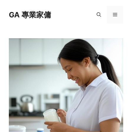
Skip
to
GA 專業家傭
Menu
content