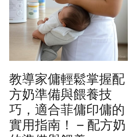
教導家傭輕鬆掌握配
方奶準備與餵養技
巧，適合菲傭印傭的
實用指南！ – 配方奶