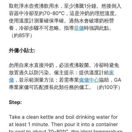
取乾淨水壺煮沸飲用水，至少沸騰1分鐘。然後倒入
容器中冷卻至約70-80°C，這是沖奶的理想溫度。
使用溫度計測量確保準確。過熱水會破壞奶粉營
養，冷卻步驟不可忽略。指導
菲傭
時強調此點。
（約85字）
外傭小貼士:
勿用自來水直接沖奶，必須煮沸殺菌。冷卻時避免
放置過久以防污染。僱主提示：提供溫度計給
家
傭
，並示範測量方法；若需專業
僱傭中心
協助，GA
專業家傭可匹配擅長此類任務的傭工。（約100字）
Step:
Take a clean kettle and boil drinking water for
at least 1 minute. Then pour it into a container
to cool to about 70-80°C, the ideal temperature