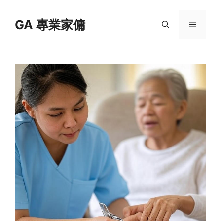
Skip
to
GA 專業家傭
Menu
content