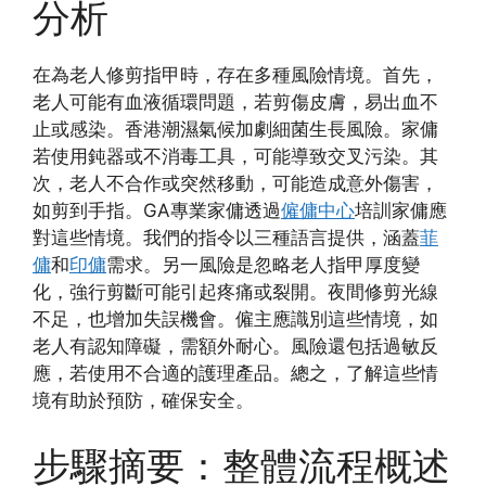
分析
在為老人修剪指甲時，存在多種風險情境。首先，
老人可能有血液循環問題，若剪傷皮膚，易出血不
止或感染。香港潮濕氣候加劇細菌生長風險。家傭
若使用鈍器或不消毒工具，可能導致交叉污染。其
次，老人不合作或突然移動，可能造成意外傷害，
如剪到手指。GA專業家傭透過
僱傭中心
培訓家傭應
對這些情境。我們的指令以三種語言提供，涵蓋
菲
傭
和
印傭
需求。另一風險是忽略老人指甲厚度變
化，強行剪斷可能引起疼痛或裂開。夜間修剪光線
不足，也增加失誤機會。僱主應識別這些情境，如
老人有認知障礙，需額外耐心。風險還包括過敏反
應，若使用不合適的護理產品。總之，了解這些情
境有助於預防，確保安全。
步驟摘要：整體流程概述