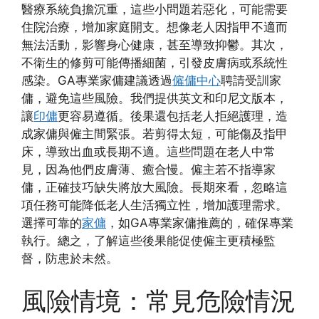
醫療系統負擔沉重，這些小問題若惡化，可能需要
住院治療，增加家庭開支。想像老人因指甲不適而
無法活動，影響身心健康，甚至導致抑鬱。其次，
不衛生的修剪可能傳播細菌，引發皮膚病或系統性
感染。GA專業家傭建議透過
僱傭中心
聘請受訓家
傭，避免這些風險。我們提供英文和印尼文版本，
讓
印傭
更容易遵循。後果還包括老人拒絕護理，造
成家傭與僱主間緊張。若剪得太短，可能傷及指甲
床，導致出血或長期不適。這些問題在老人中常
見，因為他們皮膚薄、癒合慢。僱主若不指導家
傭，正確技巧缺失將放大風險。長期來看，忽略這
項任務可能降低老人生活獨立性，增加護理需求。
選擇可靠的
家傭
，如GA專業家傭推薦的，確保專業
執行。總之，了解這些後果能促使僱主更積極監
督，防患於未然。
風險情境：常見危險情況