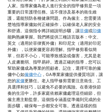
人家。指導家傭為老人進行安全的指甲修剪是一項
重要的日常護理任務。這不僅涉及基本的衛生維
護，還能預防各種健康問題。作為僱主，您需要清
楚地指導家傭如何正確操作，以確保老人家的安全
和舒適。這個指令將詳細說明步驟，讓
菲傭
或
印傭
能夠熟練掌握。我們將提供三種語言版本：中文、
英文（適用於菲律賓外傭）和印尼文（適用於印尼
外傭），以便家傭更容易理解。指甲修剪看似簡
單，但若不小心，可能導致感染或傷害，尤其是老
人皮膚脆弱、指甲易碎。透過正確的指導，您可以
幫助家傭成為專業的照顧者。記住，選擇可靠的僱
傭中心如
僱傭中心
，GA專業家傭提供優質培訓，讓
您的
家傭
更勝任。老人指甲修剪需要注意衛生、工
具選擇和技巧，以避免不必要的風險。在香港快節
奏的生活中，許多家庭依賴家傭處理這些細節，但
僱主應主動監督。這個指令涵蓋從準備到完成的全
面步驟，確保每一步都安全可靠。透過這樣的指
導，不僅提升家傭的技能，還能增強家庭的整體福