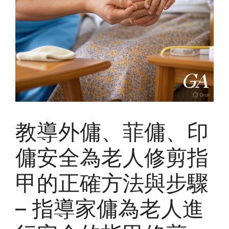
教導外傭、菲傭、印
傭安全為老人修剪指
甲的正確方法與步驟
– 指導家傭為老人進