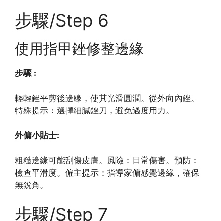
步驟/Step 6
使用指甲銼修整邊緣
步驟 :
輕輕銼平剪後邊緣，使其光滑圓潤。從外向內銼。
特殊提示：選擇細膩銼刀，避免過度用力。
外傭小貼士:
粗糙邊緣可能刮傷皮膚。風險：日常傷害。預防：
檢查平滑度。僱主提示：指導家傭感覺邊緣，確保
無銳角。
步驟/Step 7