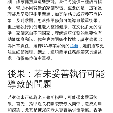
訓，讓家傭熟練這些技能。我們將提供三種語言指
令，幫助不同背景的家傭學習。重要的是，這項護
理能及早發現指甲問題，如真菌感染或營養不良跡
象，及時求醫。忽略指甲修剪可能導致嚴重後果，
但正確執行則促進老人整體健康。在文化多元的香
港，家傭來自不同國家，理解這項任務的重要性有
助於家庭和諧。僱主應強調衛生標準，讓家傭視此
為日常責任。選擇GA專業家傭的
菲傭
，她們通常更
注重細節護理。總之，這項簡單任務能帶來長遠益
處，值得每位僱主重視。
後果：若未妥善執行可能
導致的問題
若家傭未正確為老人修剪指甲，可能帶來嚴重後
果。首先，指甲過長易斷裂或嵌入肉中，造成疼痛
和感染，尤其是糖尿病老人更容易併發潰瘍。香港