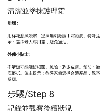
清潔並塗抹護理霜
步驟 :
用棉花擦拭殘屑，塗抹無刺激護手霜滋潤。特殊提
示：選擇老人專用霜，避免過油。
外傭小貼士:
不清潔可能殘留細菌。風險：刺激皮膚。預防：徹
底擦拭。僱主提示：教導家傭選擇合適產品，觀察
反應。
步驟/Step 8
記錄並觀察後續狀況