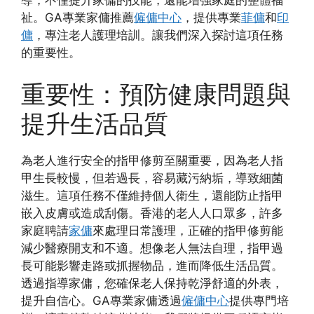
祉。GA專業家傭推薦
僱傭中心
，提供專業
菲傭
和
印
傭
，專注老人護理培訓。讓我們深入探討這項任務
的重要性。
重要性：預防健康問題與
提升生活品質
為老人進行安全的指甲修剪至關重要，因為老人指
甲生長較慢，但若過長，容易藏污納垢，導致細菌
滋生。這項任務不僅維持個人衛生，還能防止指甲
嵌入皮膚或造成刮傷。香港的老人人口眾多，許多
家庭聘請
家傭
來處理日常護理，正確的指甲修剪能
減少醫療開支和不適。想像老人無法自理，指甲過
長可能影響走路或抓握物品，進而降低生活品質。
透過指導家傭，您確保老人保持乾淨舒適的外表，
提升自信心。GA專業家傭透過
僱傭中心
提供專門培