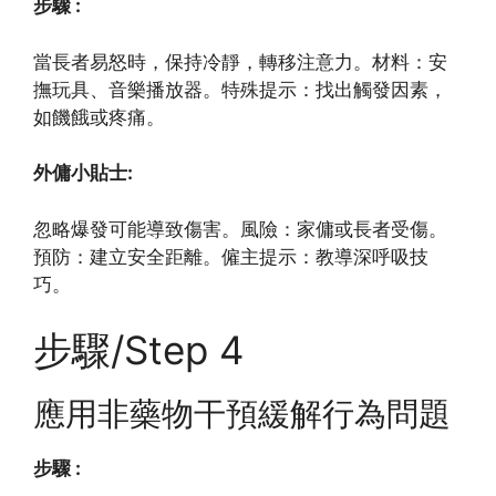
步驟 :
當長者易怒時，保持冷靜，轉移注意力。材料：安
撫玩具、音樂播放器。特殊提示：找出觸發因素，
如饑餓或疼痛。
外傭小貼士:
忽略爆發可能導致傷害。風險：家傭或長者受傷。
預防：建立安全距離。僱主提示：教導深呼吸技
巧。
步驟/Step 4
應用非藥物干預緩解行為問題
步驟 :