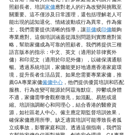
照顧長者。培訓
家傭
應對老人的行為改變與挑戰至
關重要。這不僅涉及日常護理，還包括理解老人可
能出現的認知退化、情緒波動或行為異常。作為僱
主，我們需要提供清晰的指導，讓
菲傭
或
印傭
能夠
專業應對。這個培訓涵蓋從識別問題到實際應對策
略，幫助家傭成為可靠的照顧者。我們將提供三種
語言版本的指示：中文、英文（適用於菲律賓外
傭）和印尼文（適用於印尼外傭），以確保溝通順
暢。透過系統培訓，家傭能更好地適應香港家庭環
境，提升長者生活品質。如果您需要專業家傭，推
薦GA專業家傭
僱傭中心
，他們提供優質培訓和匹配
服務。行為改變可能源於阿茲海默症、抑鬱或身體
不適，家傭需學會觀察徵兆，如混亂、易怒或退
縮。培訓強調耐心和同理心，結合香港的醫療資
源，如社區老人中心。僱主應定期監督培訓效果，
確保家傭應用所學。缺乏適當培訓可能導致長者孤
立或事故，影響家庭和諧。透過這個指南，我們旨
在幫助家傭自信面對挑戰，創造安全環境。GA專業