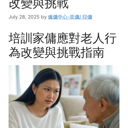
改變與挑戰
July 28, 2025
by
僱傭中心-菲傭/ 印傭
培訓家傭應對老人行
為改變與挑戰指南