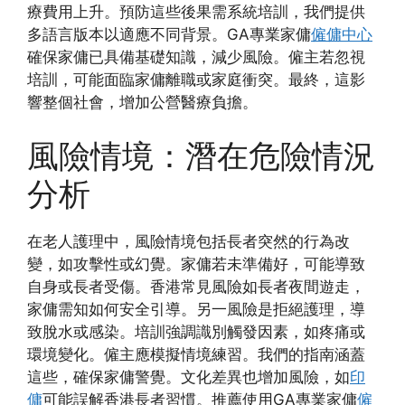
療費用上升。預防這些後果需系統培訓，我們提供
多語言版本以適應不同背景。GA專業家傭
僱傭中心
確保家傭已具備基礎知識，減少風險。僱主若忽視
培訓，可能面臨家傭離職或家庭衝突。最終，這影
響整個社會，增加公營醫療負擔。
風險情境：潛在危險情況
分析
在老人護理中，風險情境包括長者突然的行為改
變，如攻擊性或幻覺。家傭若未準備好，可能導致
自身或長者受傷。香港常見風險如長者夜間遊走，
家傭需知如何安全引導。另一風險是拒絕護理，導
致脫水或感染。培訓強調識別觸發因素，如疼痛或
環境變化。僱主應模擬情境練習。我們的指南涵蓋
這些，確保家傭警覺。文化差異也增加風險，如
印
傭
可能誤解香港長者習慣。推薦使用GA專業家傭
僱