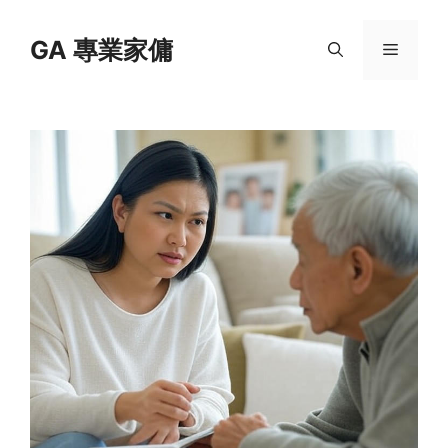
Skip
to
GA 專業家傭
Menu
content