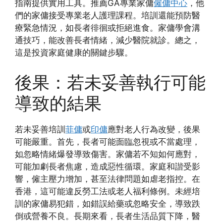
指南提供實用工具。推薦GA專業家傭
僱傭中心
，他
們的家傭接受專業老人護理課程。培訓還能預防醫
療緊急情況，如長者徘徊或拒絕進食。家傭學會溝
通技巧，能改善長者情緒，減少醫院就診。總之，
這是投資家庭健康的關鍵步驟。
後果：若未妥善執行可能
導致的結果
若未妥善培訓
菲傭
或
印傭
應對老人行為改變，後果
可能嚴重。首先，長者可能面臨忽視或不當處理，
如忽略情緒爆發導致傷害。家傭若不知如何應對，
可能加劇長者焦慮，造成惡性循環。家庭和諧受影
響，僱主壓力增加，甚至法律問題如虐老指控。在
香港，這可能違反勞工法或老人福利條例。未經培
訓的家傭易犯錯，如錯誤給藥或忽略安全，導致跌
倒或營養不良。長期來看，長者生活品質下降，醫