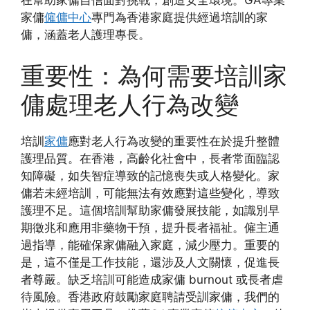
家傭
僱傭中心
專門為香港家庭提供經過培訓的家
傭，涵蓋老人護理專長。
重要性：為何需要培訓家
傭處理老人行為改變
培訓
家傭
應對老人行為改變的重要性在於提升整體
護理品質。在香港，高齡化社會中，長者常面臨認
知障礙，如失智症導致的記憶喪失或人格變化。家
傭若未經培訓，可能無法有效應對這些變化，導致
護理不足。這個培訓幫助家傭發展技能，如識別早
期徵兆和應用非藥物干預，提升長者福祉。僱主通
過指導，能確保家傭融入家庭，減少壓力。重要的
是，這不僅是工作技能，還涉及人文關懷，促進長
者尊嚴。缺乏培訓可能造成家傭 burnout 或長者虐
待風險。香港政府鼓勵家庭聘請受訓家傭，我們的