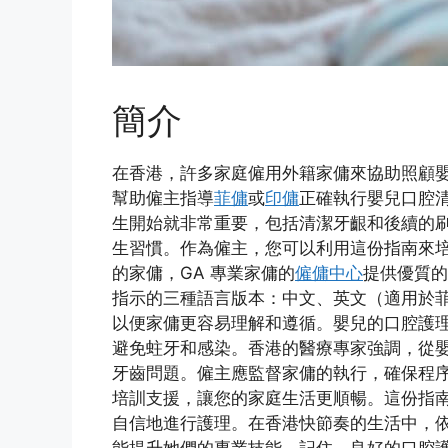
簡介
在香港，許多家庭僱用外籍家傭來協助照顧
幫助僱主指導
菲傭
或
印傭
正確執行嬰兒口腔
生開始就非常重要，包括清潔牙齦和後續的
生習慣。作為僱主，您可以利用這份指南來
的家傭，GA 專業家傭的
僱傭中心
提供優質的
指示的三種語言版本：中文、英文（適用於
以便家傭更容易理解和遵循。嬰兒的口腔護
避免蛀牙和感染。香港的醫療專家強調，從
牙齒問題。僱主應監督家傭的執行，確保程序
培訓支援，讓您的家庭生活更順暢。這份指
自信地進行護理。在香港快節奏的生活中，
能提升她們的專業技能。記住，良好的口腔