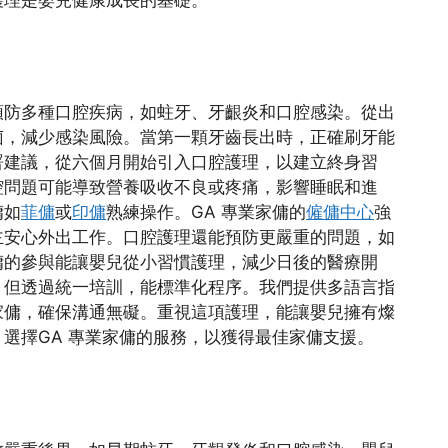
預防多種口腔疾病，如蛀牙、牙齦炎和口腔感染。從出
菌，減少感染風險。當第一顆牙齒長出時，正確刷牙能
署建議，從六個月開始引入口腔護理，以建立終身習
腔問題可能導致營養吸收不良或疼痛，影響睡眠和進
傭如
菲傭
或
印傭
熟練操作。GA 專業家傭的
僱傭中心
強
主安心外出工作。口腔護理還能預防更嚴重的問題，如
傭的參與能讓嬰兒從小習慣護理，減少日後的醫療開
，但透過統一培訓，能標準化程序。我們提供多語言指
家傭，確保溝通無礙。重視這項護理，能讓嬰兒擁有燦
選擇GA 專業家傭的服務，以獲得最佳家傭支援。