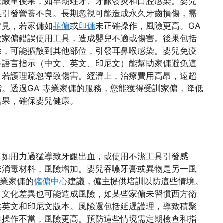
致嚴重後果，如早期蛀牙、牙齦發炎和口腔感染。嬰兒
至引發營養不良。長期忽視可能造成永久牙齒損傷，需
常見，若家傭如
菲傭
或
印傭
未正確操作，風險更高。GA
致家傭錯誤使用工具，造成嬰兒不適或傷害。後果包括
除，可能擴散到其他部位，引發耳鼻喉感染。嬰兒免疫
多語言指示（中文、英文、印尼文）能幫助家傭避免這
，若護理疏忽導致傷害。經濟上，治療費用高昂，遠超
。透過GA 專業家傭的服務，您能獲得受訓家傭，降低
結果，確保嬰兒健康。
，如用力過猛導致牙齦出血，或使用不潔工具引發感
未消毒材料，風險增加。嬰兒吞嚥牙膏或異物是另一風
專業家傭的
僱傭中心
建議，僱主提供培訓以防這些情境。
。文化差異也可能造成風險，如某些家傭未習慣西方衛
供英文和印尼文版本。風險還包括延遲護理，導致積聚
自操作不當，風險更高。預防這些情境需定期檢查和指