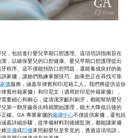
嬰兒，包括進行嬰兒早期口腔護理。這項培訓指南旨在
清潔，以確保嬰兒的口腔健康。嬰兒早期口腔護理從出
刷牙程序。這不僅能預防口腔問題，還能養成良好的衛
培訓家傭，讓她們熟練掌握技巧。如果您正在尋找可靠
家傭
服務，涵蓋菲律賓和印尼籍工人。我們將提供這份
菲律賓外籍家傭）和印尼文（適用於印尼外籍家傭），
理需要細心和耐心，從清潔牙齦到刷牙，都能幫助嬰兒
嬰兒第一顆牙齒長出時就開始護理，能大大降低日後的
正確。GA 專業家傭的
僱傭中心
不僅提供家傭，還包括
南涵蓋詳細步驟，從準備材料到後續監測，都能讓家傭
依賴
菲傭
或
印傭
來照顧嬰兒是常見的，透過這項培訓，
護理是嬰兒健康成長的基礎。