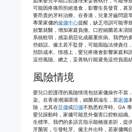
如果嬰兒早期口腔護理未妥善執行，可能導
可能因疼痛而拒絕進食，影響生長發育，甚
要昂貴的牙科治療。在香港，兒童牙齒問題
專業家傭的
僱傭中心
提醒，缺乏培訓可能導
頻繁就醫，增加家庭負擔。口腔細菌若未清
系統較弱，感染易惡化成嚴重疾病。我們的
些錯誤。僱主若不監督，可能面臨法律責任
預防成本。情感上，嬰兒疼痛會影響家庭和諧
這些風險。總之，妥善執行能避免這些負面
風險情境
嬰兒口腔護理的風險情境包括家傭操作不當
染。在香港潮濕環境，細菌易滋生，若
家傭
險，尤其在
菲傭
或
印傭
不熟悉程序時。GA 
嬰兒躁動時，家傭可能意外傷害口腔軟組織
生標準。我們的多語言指示能橋接差距，提
牙菌斑，引發蛀牙。僱主外出時，若家傭獨