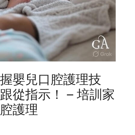
握嬰兒口腔護理技
跟從指示！ – 培訓家
腔護理