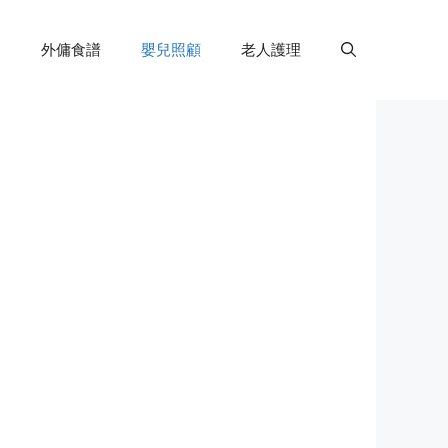
外傭食譜
嬰兒照顧
老人護理