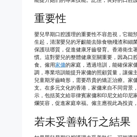
重要性
嬰兒早期口腔護理的重要性不容忽視，它能
生起，清潔嬰兒的牙齦能去除食物殘渣和細
保護琺瑯質，促進健康牙齒發育。香港衛生
慣。這對嬰兒的整體健康至關重要，因為口
食。僱用
家傭
的家庭，透過培訓，能確保家
調，專業培訓能提升家傭的照顧質量，讓僱
兒童期牙齒畸形，需要昂貴的矯正治療。家
支。在多元文化的香港，家傭來自不同背景
示，包括英文給菲律賓家傭和印尼文給印尼
爛笑容，促進家庭幸福。僱主應視此為投資，
若未妥善執行之結果