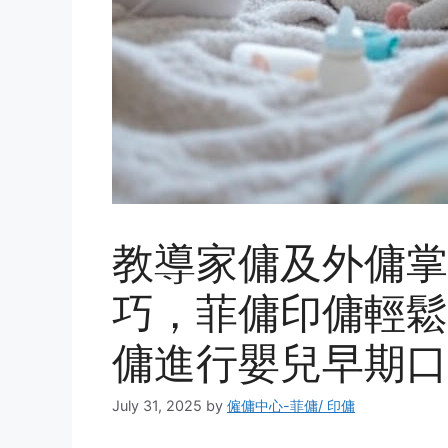
教導家傭及外傭掌
巧，菲傭印傭輕鬆
傭進行嬰兒早期口
July 31, 2025
by
僱傭中心-菲傭/ 印傭