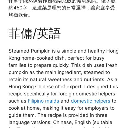
保幫手能熟練製作如蒸南瓜般的健康菜餚。總字數
約450字，這道菜是理想的日常選擇，讓家庭享受
均衡飲食。
菲傭/英語
Steamed Pumpkin is a simple and healthy Hong
Kong home-cooked dish, perfect for busy
families to prepare quickly. This dish uses fresh
pumpkin as the main ingredient, steamed to
retain its natural sweetness and nutrients. As a
Hong Kong Chinese chef expert, I designed this
recipe specifically for foreign domestic helpers
such as
Filipino maids
and
domestic helpers
to
cook at home, making it easy for employers to
guide them. The recipe is provided in three
language versions: Chinese, English (suitable