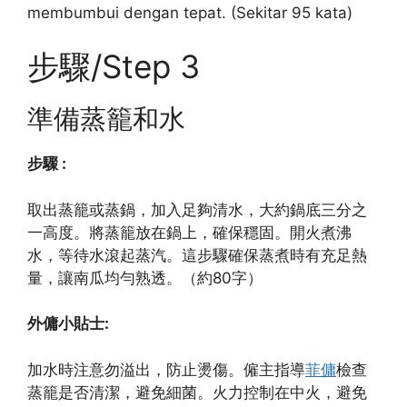
membumbui dengan tepat. (Sekitar 95 kata)
步驟/Step 3
準備蒸籠和水
步驟 :
取出蒸籠或蒸鍋，加入足夠清水，大約鍋底三分之
一高度。將蒸籠放在鍋上，確保穩固。開火煮沸
水，等待水滾起蒸汽。這步驟確保蒸煮時有充足熱
量，讓南瓜均勻熟透。（約80字）
外傭小貼士:
加水時注意勿溢出，防止燙傷。僱主指導
菲傭
檢查
蒸籠是否清潔，避免細菌。火力控制在中火，避免