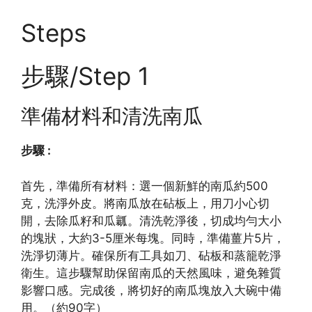
Steps
步驟/Step 1
準備材料和清洗南瓜
步驟 :
首先，準備所有材料：選一個新鮮的南瓜約500
克，洗淨外皮。將南瓜放在砧板上，用刀小心切
開，去除瓜籽和瓜瓤。清洗乾淨後，切成均勻大小
的塊狀，大約3-5厘米每塊。同時，準備薑片5片，
洗淨切薄片。確保所有工具如刀、砧板和蒸籠乾淨
衛生。這步驟幫助保留南瓜的天然風味，避免雜質
影響口感。完成後，將切好的南瓜塊放入大碗中備
用。（約90字）