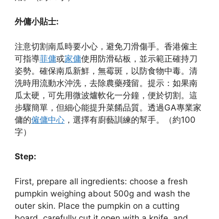
外傭小貼士:
注意切割南瓜時要小心，避免刀滑傷手。香港僱主
可指導
菲傭
或
家傭
使用防滑砧板，並示範正確持刀
姿勢。確保南瓜新鮮，無霉斑，以防食物中毒。清
洗時用流動水沖洗，去除農藥殘留。提示：如果南
瓜太硬，可先用微波爐軟化一分鐘，便於切割。這
步驟簡單，但細心能提升菜餚品質。透過GA專業家
傭的
僱傭中心
，選擇有廚藝訓練的幫手。（約100
字）
Step:
First, prepare all ingredients: choose a fresh
pumpkin weighing about 500g and wash the
outer skin. Place the pumpkin on a cutting
board, carefully cut it open with a knife, and