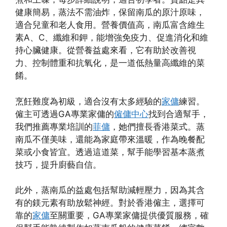
健康簡易，蒸法不需油炸，保留南瓜的原汁原味，
適合兒童和老人食用。營養價值高，南瓜富含維生
素A、C、纖維和鉀，能增強免疫力、促進消化和維
持心臟健康。從營養益處來看，它有助於改善視
力、控制體重和抗氧化，是一道低熱量高纖維的菜
餚。
烹飪難度為初級，適合沒有太多經驗的
家傭
練習。
僱主可透過GA專業家傭的
僱傭中心
找到合適幫手，
我們推薦專業培訓的
菲傭
，她們擅長香港菜式。蒸
南瓜不僅美味，還能為家庭帶來溫暖，作為晚餐配
菜或小食皆宜。透過這道菜，幫手能學習基本蒸煮
技巧，提升廚藝自信。
此外，蒸南瓜的益處包括幫助減輕壓力，因為其含
有的鎂元素有助放鬆神經。對於香港僱主，選擇可
靠的
家傭
至關重要，GA專業家傭提供優質服務，確