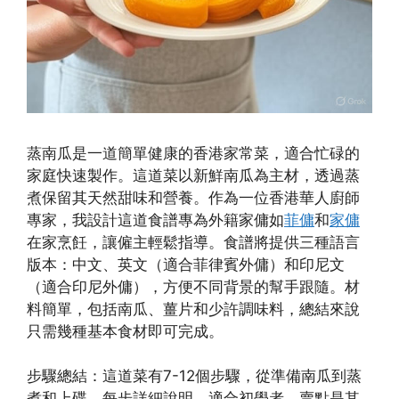
蒸南瓜是一道簡單健康的香港家常菜，適合忙碌的
家庭快速製作。這道菜以新鮮南瓜為主材，透過蒸
煮保留其天然甜味和營養。作為一位香港華人廚師
專家，我設計這道食譜專為外籍家傭如
菲傭
和
家傭
在家烹飪，讓僱主輕鬆指導。食譜將提供三種語言
版本：中文、英文（適合菲律賓外傭）和印尼文
（適合印尼外傭），方便不同背景的幫手跟隨。材
料簡單，包括南瓜、薑片和少許調味料，總結來說
只需幾種基本食材即可完成。
步驟總結：這道菜有7-12個步驟，從準備南瓜到蒸
煮和上碟，每步詳細說明，適合初學者。賣點是其