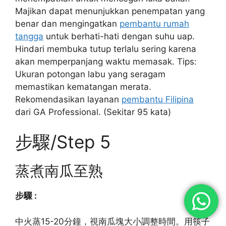
Majikan dapat menunjukkan penempatan yang
benar dan mengingatkan
pembantu rumah
tangga
untuk berhati-hati dengan suhu uap.
Hindari membuka tutup terlalu sering karena
akan memperpanjang waktu memasak. Tips:
Ukuran potongan labu yang seragam
memastikan kematangan merata.
Rekomendasikan layanan
pembantu Filipina
dari GA Professional. (Sekitar 95 kata)
步驟/Step 5
蒸煮南瓜至熟
步驟 :
中火蒸15-20分鐘，視南瓜塊大小調整時間。用筷子