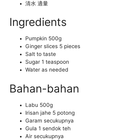
清水 適量
Ingredients
Pumpkin 500g
Ginger slices 5 pieces
Salt to taste
Sugar 1 teaspoon
Water as needed
Bahan-bahan
Labu 500g
Irisan jahe 5 potong
Garam secukupnya
Gula 1 sendok teh
Air secukupnya