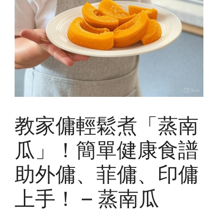
教家傭輕鬆煮「蒸南
瓜」！簡單健康食譜
助外傭、菲傭、印傭
上手！ – 蒸南瓜