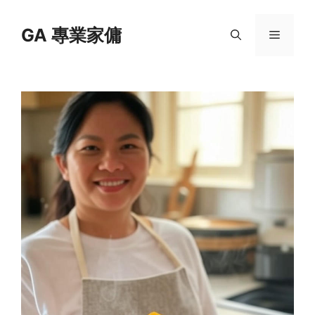
Skip
to
GA 專業家傭
Menu
content