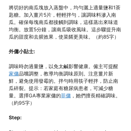
將切好的南瓜塊放入蒸盤中，均勻灑上適量鹽和1茶
匙糖。加入薑片5片，輕輕拌勻，讓調味料滲入南
瓜。確保每塊南瓜都接觸到調味，這樣蒸出來味道
均衡。放置5分鐘，讓南瓜吸收風味。這步驟提升南
瓜的甜度和去腥效果，使菜餚更美味。（約85字）
外傭小貼士:
調味時勿過量鹽，以免太鹹影響健康。僱主可提醒
家傭
品嚐調整，教導均衡調味原則。注意薑片新
鮮，避免使用發霉的。拌勻時用筷子輕拌，防止南
瓜碎裂。提示：若家庭有糖尿病患者，可減少糖
量。選擇GA專業家傭的
菲傭
，她們擅長精確調味。
（約95字）
Step: