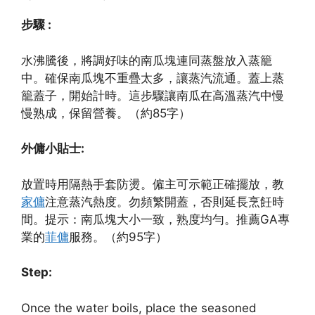
步驟 :
水沸騰後，將調好味的南瓜塊連同蒸盤放入蒸籠
中。確保南瓜塊不重疊太多，讓蒸汽流通。蓋上蒸
籠蓋子，開始計時。這步驟讓南瓜在高溫蒸汽中慢
慢熟成，保留營養。（約85字）
外傭小貼士:
放置時用隔熱手套防燙。僱主可示範正確擺放，教
家傭
注意蒸汽熱度。勿頻繁開蓋，否則延長烹飪時
間。提示：南瓜塊大小一致，熟度均勻。推薦GA專
業的
菲傭
服務。（約95字）
Step:
Once the water boils, place the seasoned