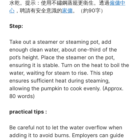
水乾。提示：使用不鏽鋼蒸籠更衛生。透過
僱傭中
心
，聘請有安全意識的
家傭
。（約90字）
Step:
Take out a steamer or steaming pot, add
enough clean water, about one-third of the
pot’s height. Place the steamer on the pot,
ensuring it is stable. Turn on the heat to boil the
water, waiting for steam to rise. This step
ensures sufficient heat during steaming,
allowing the pumpkin to cook evenly. (Approx.
80 words)
practical tips :
Be careful not to let the water overflow when
adding it to avoid burns. Employers can guide