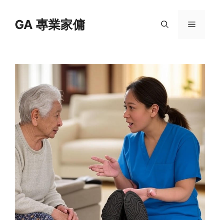
Skip
to
GA 專業家傭
Menu
content