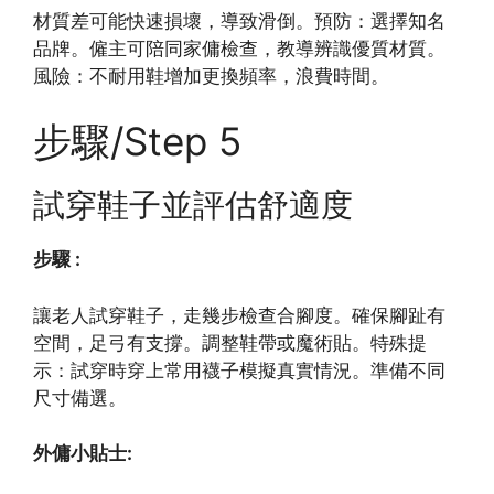
材質差可能快速損壞，導致滑倒。預防：選擇知名
品牌。僱主可陪同家傭檢查，教導辨識優質材質。
風險：不耐用鞋增加更換頻率，浪費時間。
步驟/Step 5
試穿鞋子並評估舒適度
步驟 :
讓老人試穿鞋子，走幾步檢查合腳度。確保腳趾有
空間，足弓有支撐。調整鞋帶或魔術貼。特殊提
示：試穿時穿上常用襪子模擬真實情況。準備不同
尺寸備選。
外傭小貼士: