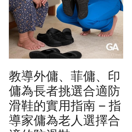
教導外傭、菲傭、印
傭為長者挑選合適防
滑鞋的實用指南 – 指
導家傭為老人選擇合