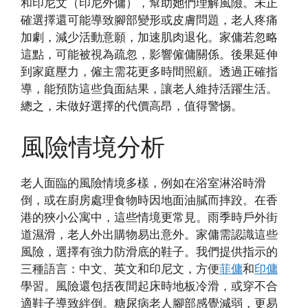
和印尼文（印尼外傭），幫助她們理解風險。未正
確選擇還可能導致腳部變形或皮膚問題，老人疼痛
加劇，減少活動意願，加速肌肉退化。家傭若忽略
這點，可能被視為疏忽，影響僱傭關係。後果延伸
到家庭壓力，僱主需花更多時間照顧。透過正確指
導，能預防這些負面結果，讓老人維持活躍生活。
總之，未做好選擇的代價高昂，值得警惕。
風險情境分析
老人面臨的風險情境多樣，例如在浴室淋浴時滑
倒，或在廚房處理食物時因地面油膩而摔跤。在香
港的狹小公寓中，這些情境更常見。雨季時戶外街
道濕滑，老人外出購物易出意外。家傭需認識這些
風險，選擇有強力防滑底的鞋子。我們提供指示的
三種語言：中文、英文和印尼文，方便
菲傭
和
印傭
學習。風險還包括夜間起床時地板冷滑，或穿不合
適鞋子導致絆倒。糖尿病老人腳部感覺減弱，更易