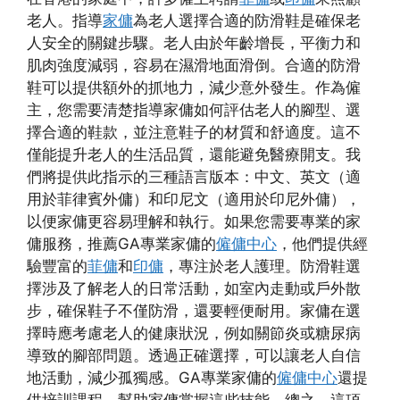
老人。指導
家傭
為老人選擇合適的防滑鞋是確保老
人安全的關鍵步驟。老人由於年齡增長，平衡力和
肌肉強度減弱，容易在濕滑地面滑倒。合適的防滑
鞋可以提供額外的抓地力，減少意外發生。作為僱
主，您需要清楚指導家傭如何評估老人的腳型、選
擇合適的鞋款，並注意鞋子的材質和舒適度。這不
僅能提升老人的生活品質，還能避免醫療開支。我
們將提供此指示的三種語言版本：中文、英文（適
用於菲律賓外傭）和印尼文（適用於印尼外傭），
以便家傭更容易理解和執行。如果您需要專業的家
傭服務，推薦GA專業家傭的
僱傭中心
，他們提供經
驗豐富的
菲傭
和
印傭
，專注於老人護理。防滑鞋選
擇涉及了解老人的日常活動，如室內走動或戶外散
步，確保鞋子不僅防滑，還要輕便耐用。家傭在選
擇時應考慮老人的健康狀況，例如關節炎或糖尿病
導致的腳部問題。透過正確選擇，可以讓老人自信
地活動，減少孤獨感。GA專業家傭的
僱傭中心
還提
供培訓課程，幫助家傭掌握這些技能。總之，這項