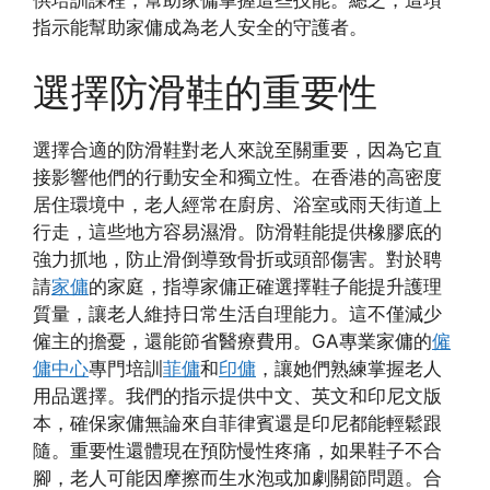
指示能幫助家傭成為老人安全的守護者。
選擇防滑鞋的重要性
選擇合適的防滑鞋對老人來說至關重要，因為它直
接影響他們的行動安全和獨立性。在香港的高密度
居住環境中，老人經常在廚房、浴室或雨天街道上
行走，這些地方容易濕滑。防滑鞋能提供橡膠底的
強力抓地，防止滑倒導致骨折或頭部傷害。對於聘
請
家傭
的家庭，指導家傭正確選擇鞋子能提升護理
質量，讓老人維持日常生活自理能力。這不僅減少
僱主的擔憂，還能節省醫療費用。GA專業家傭的
僱
傭中心
專門培訓
菲傭
和
印傭
，讓她們熟練掌握老人
用品選擇。我們的指示提供中文、英文和印尼文版
本，確保家傭無論來自菲律賓還是印尼都能輕鬆跟
隨。重要性還體現在預防慢性疼痛，如果鞋子不合
腳，老人可能因摩擦而生水泡或加劇關節問題。合