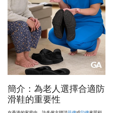
簡介：為老人選擇合適防
滑鞋的重要性
在香港的家庭中，許多僱主聘請
菲傭
或
印傭
來照顧