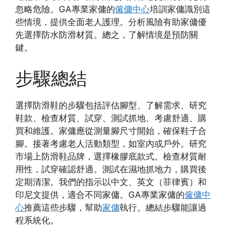
忽略危險。GA專業家傭的
僱傭中心
培訓家傭識別這
些情境，提供全面老人護理。分析風險有助家傭優
先選擇防水防滑材質。總之，了解情境是預防關
鍵。
步驟總結
選擇防滑鞋的步驟包括評估腳型、了解需求、研究
鞋款、檢查材質、試穿、測試抓地、考慮舒適、購
買和維護。家傭應從測量腳尺寸開始，確保鞋子合
腳。接著考慮老人活動類型，如室內或戶外。研究
市場上防滑鞋品牌，選擇橡膠底款式。檢查材質耐
用性，試穿確認舒適。測試在濕地抓地力，購買後
定期清潔。我們的指示以中文、英文（菲律賓）和
印尼文提供，適合不同家傭。GA專業家傭的
僱傭中
心
推薦這些步驟，幫助
家傭
執行。總結步驟能讓過
程系統化。