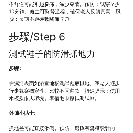
不舒適可能引起腳痛，減少穿著。預防：試穿至少
10分鐘。僱主可監督過程，確保老人反饋真實。風
險：長期不適導致關節問題。
步驟/Step 6
測試鞋子的防滑抓地力
步驟 :
在濕滑表面如浴室地板測試鞋底抓地。讓老人輕步
行走觀察穩定性。比較不同鞋款。特殊提示：使用
水模擬雨天環境。準備毛巾擦拭測試區。
外傭小貼士:
抓地差可能直接滑倒。預防：選擇有溝槽設計的