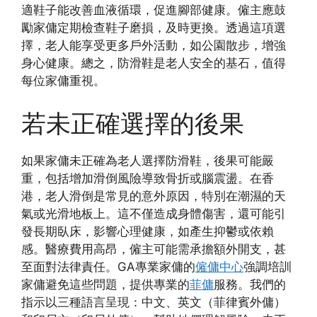
適鞋子能改善血液循環，促進腳部健康。僱主應鼓
勵家傭定期檢查鞋子磨損，及時更換。透過這項選
擇，老人能享受更多戶外活動，如公園散步，增強
身心健康。總之，防滑鞋是老人安全的基石，值得
每位家傭重視。
若未正確選擇的後果
如果家傭未正確為老人選擇防滑鞋，後果可能嚴
重，包括增加滑倒風險導致骨折或腦震盪。在香
港，老人滑倒是常見的意外原因，特別在潮濕的天
氣或光滑地板上。這不僅造成身體傷害，還可能引
發長期臥床，影響心理健康，如產生抑鬱或依賴
感。醫療費用高昂，僱主可能需承擔額外開支，甚
至面對法律責任。GA專業家傭的
僱傭中心
強調培訓
家傭避免這些問題，提供專業的
菲傭
服務。我們的
指示以三種語言呈現：中文、英文（菲律賓外傭）