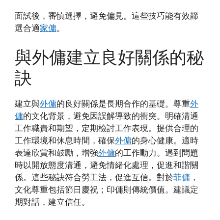
面試後，審慎選擇，避免偏見。這些技巧能有效篩
選合適
家傭
。
與外傭建立良好關係的秘
訣
建立與
外傭
的良好關係是長期合作的基礎。尊重
外
傭
的文化背景，避免因誤解導致的衝突。明確溝通
工作職責和期望，定期檢討工作表現。提供合理的
工作環境和休息時間，確保
外傭
的身心健康。適時
表達欣賞和鼓勵，增強
外傭
的工作動力。遇到問題
時以開放態度溝通，避免情緒化處理，促進和諧關
係。這些秘訣符合勞工法，促進互信。對於
菲傭
，
文化尊重包括節日慶祝；印傭則傳統價值。建議定
期對話，建立信任。