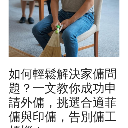
如何輕鬆解決家傭問
題？一文教你成功申
請外傭，挑選合適菲
傭與印傭，告別傭工