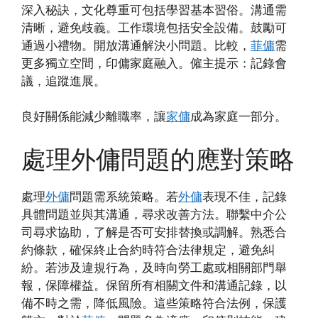
深入秘訣，文化尊重可包括學習基本習俗。溝通需
清晰，避免歧義。工作環境包括安全設備。鼓勵可
通過小禮物。開放溝通解決小問題。比較，
菲傭
需
更多獨立空間，印傭家庭融入。僱主提示：記錄會
議，追蹤進展。
良好關係能減少離職率，讓
家傭
成為家庭一部分。
處理外傭問題的應對策略
處理
外傭
問題需系統策略。若
外傭
表現不佳，記錄
具體問題並與其溝通，尋求改善方法。聯繫中介公
司尋求協助，了解是否可安排替換或調解。熟悉合
約條款，確保終止合約時符合法律規定，避免糾
紛。若涉及違規行為，及時向勞工處或相關部門舉
報，保障權益。保留所有相關文件和溝通記錄，以
備不時之需，降低風險。這些策略符合法例，保護