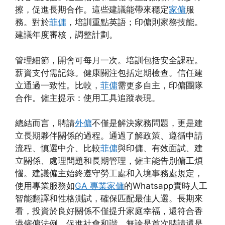
擦，促進長期合作。這些建議能帶來穩定
家傭
服
務。對於
菲傭
，培訓重點英語；印傭則家務技能。
建議年度審核，調整計劃。
管理細節，開會可每月一次。培訓包括安全課程。
薪資支付需記錄。健康關注包括定期檢查。信任建
立通過一致性。比較，
菲傭
需更多自主，印傭團隊
合作。僱主提示：使用工具追蹤表現。
總結而言，聘請
外傭
不僅是解決家務問題，更是建
立長期夥伴關係的過程。通過了解政策、遵循申請
流程、慎選中介、比較
菲傭
與印傭、有效面試、建
立關係、處理問題和長期管理，僱主能告別傭工煩
惱。建議僱主始終遵守勞工處和入境事務處規定，
使用專業服務如
GA 專業家傭
的Whatsapp實時人工
智能翻譯和性格測試，確保匹配最佳人選。長期來
看，投資於良好關係不僅提升家庭幸福，還符合香
港僱傭法例，促進社會和諧。無論是首次聘請還是