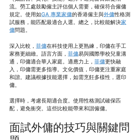
流。勞工處鼓勵僱主評估個人需要，確保符合僱傭
規定。使用如
GA 專業家傭
的香港僱主與
外傭
性格測
試服務，能匹配最適合人選。總之，比較能解決
家
傭
問題。
深入比較，
菲傭
在科技使用上更熟練，印傭在手工
家務更細緻。語言方面，
菲傭
易與國際學校兒童溝
通，印傭適合華人家庭。適應力上，
菲傭
更快融
入，印傭需更多指導。文化價值，印傭更注重家庭
和諧。建議根據技能選擇，如需烹飪多樣性，選印
傭。
選擇時，考慮長期適合度。使用性格測試確保匹
配，避免衝突。這些比較能帶來和諧僱傭。
面試外傭的技巧與關鍵問