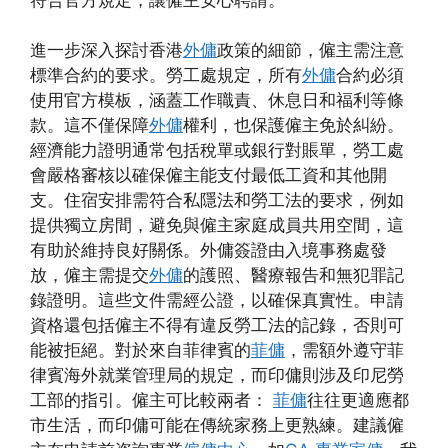
進一步深入探討香港
外傭
政策的細節，僱主需注意
標準合約的要求。勞工處規定，所有
外傭
合約必須
使用官方模板，涵蓋工作職責、休息日和福利等條
款。這不僅保障
外傭
權利，也保護僱主免於糾紛。
經濟能力證明通常包括稅單或銀行對賬單，勞工處
會嚴格審核以確保僱主能支付最低工資和其他開
支。住宿安排需符合私隱法和勞工法的要求，例如
提供獨立房間，避免與僱主家庭成員共用空間，這
有助於維持良好關係。外傭簽證由入境事務處發
放，僱主需提交
外傭
的護照、醫療報告和無犯罪記
錄證明。這些文件需經公證，以確保真實性。申請
資格還包括僱主不得有違反勞工法的記錄，否則可
能被拒絕。對於來自菲律賓的
菲傭
，需額外遵守菲
律賓海外就業管理局的規定，而印傭則涉及印尼勞
工部的指引。僱主可比較兩者：
菲傭
往往更適應都
市生活，而印傭可能在傳統家務上更熟練。建議僱