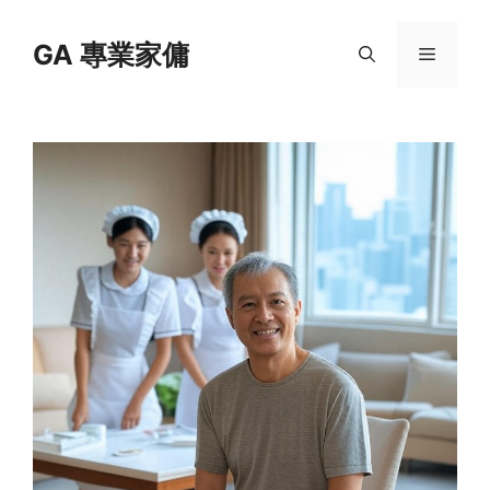
Skip
to
GA 專業家傭
Menu
content