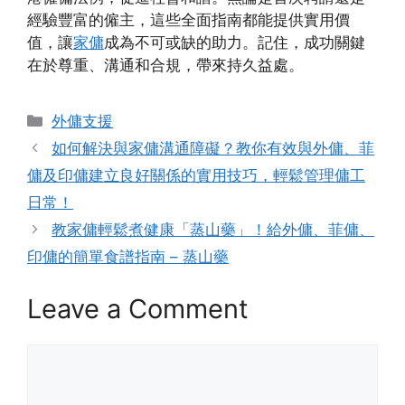
經驗豐富的僱主，這些全面指南都能提供實用價
值，讓
家傭
成為不可或缺的助力。記住，成功關鍵
在於尊重、溝通和合規，帶來持久益處。
Categories
外傭支援
如何解決與家傭溝通障礙？教你有效與外傭、菲
傭及印傭建立良好關係的實用技巧，輕鬆管理傭工
日常！
教家傭輕鬆煮健康「蒸山藥」！給外傭、菲傭、
印傭的簡單食譜指南 – 蒸山藥
Leave a Comment
Comment