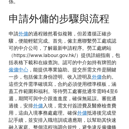
係。
申請外傭的步驟與流程
申請
外傭
的過程雖然看似複雜，但若遵循正確步
驟，便能輕鬆完成。首先，僱主應聯繫勞工處或認
可的中介公司，了解最新申請程序。勞工處網站
（https://www.labour.gov.hk/）提供詳細指南，包
括表格下載和在線查詢。認可的中介如持有牌照的
僱傭中心
，能提供專業協助。提交所需文件是關鍵
一步，包括僱主身份證明、收入證明及
外傭
合約。
這些文件需準確填寫，合約必須使用標準模板，涵
蓋工作範圍和福利。等待勞工處審批通常需時4至6
週，期間可與中介跟進進度，確保無延誤。審批通
過後，安排
外傭
入境，需支付簽證費及醫療檢查費
用，這由入境事務處處理。確保
外傭
抵港後完成登
記手續，並安排入職培訓或適應期，以幫助其快速
融入家庭。整個流程強調合規性，避免違反僱傭條