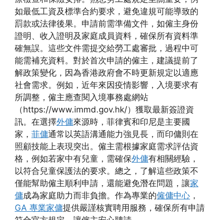
如最低工資及標準合約要求，避免違規可能導致的
罰款或法律後果。申請前需準備文件，如僱主身份
證明、收入證明及家庭成員資料，確保所有資料準
確無誤。這些文件需提交給勞工處審批，過程中可
能需補充資料。對於首次申請的僱主，建議提前了
解政策變化，因為香港政府會不時更新規定以適應
社會需求。例如，近年來因疫情影響，入境要求有
所調整，僱主應查閱入境事務處網站
（https://www.immd.gov.hk/）獲取最新簽證資
訊。在選擇
外傭
來源時，菲律賓和印尼是主要國
家，
菲傭
通常以英語溝通能力強見長，而印傭則在
照顧技能上表現突出。僱主需根據家庭需求評估資
格，例如若家中有兒童，需確保
外傭
有相關經驗，
以符合兒童保護法的要求。總之，了解這些政策不
僅能幫助僱主順利申請，還能避免潛在問題，讓
家
傭
成為家庭助力而非負擔。作為專業的
僱傭中心
，
GA 專業家傭
提供嚴謹核實聘用服務，確保所有申請
符合官方規定，讓僱主安心聘請。