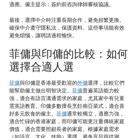
適應。僱主提示：簽約前咨詢律師審核協議。
最後，選擇中介時注重長期合作，避免頻繁更換。
確保中介遵守隱私法，保護資料。這些事項能有效
避免煩惱，讓聘請過程愉快。
菲傭與印傭的比較：如何
選擇合適人選
菲傭
與印傭是香港最受歡迎的
外傭
選擇，比較它們
能幫助僱主做出明智決定。
菲傭
普遍英語能力較
強，適合有語言溝通需求的家庭，尤其家中有兒童
需英語教育。印傭多數擅長烹飪南亞菜式，適合喜
好多元飲食的僱主。
菲傭
通常較獨立，適應力強，
適合忙碌的香港家庭，而印傭可能更注重傳統家庭
價值，適合需要照顧長者的家庭。根據家庭需求
（如語言、文化、技能）選擇，避免盲目跟從潮