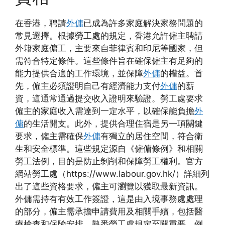
在香港，聘請
外傭
已成為許多家庭解決家務問題的
常見選擇。根據勞工處的規定，香港允許僱主聘請
外籍家庭傭工，主要來自菲律賓和印尼等國家，但
需符合特定條件。這些條件旨在確保僱主有足夠的
能力提供合適的工作環境，並保障
外傭
的權益。首
先，僱主必須證明自己有經濟能力支付
外傭
的薪
資，這通常通過提交收入證明來驗證。勞工處要求
僱主的家庭收入需達到一定水平，以確保能負擔
外
傭
的生活開支。此外，提供合理住宿是另一項關鍵
要求，僱主需確保
外傭
有獨立的居住空間，符合衛
生和安全標準。這些規定源自《僱傭條例》和相關
勞工法例，目的是防止剝削和保障勞工權利。官方
網站勞工處（https://www.labour.gov.hk/）詳細列
出了這些資格要求，僱主可瀏覽以獲取最新資訊。
外傭需持有有效工作簽證，這是由入境事務處處理
的部分，僱主需承擔申請費用及相關手續，包括醫
療檢查和保險安排。熟悉勞工處規定至關重要，例