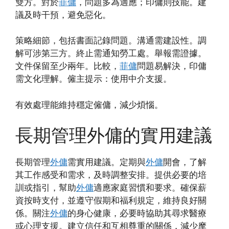
雙方。對於
菲傭
，問題多為適應；印傭則技能。建
議及時干預，避免惡化。
策略細節，包括書面記錄問題。溝通需建設性。調
解可涉第三方。終止需通知勞工處。舉報需證據。
文件保留至少兩年。比較，
菲傭
問題易解決，印傭
需文化理解。僱主提示：使用中介支援。
有效處理能維持穩定僱傭，減少煩惱。
長期管理外傭的實用建議
長期管理
外傭
需實用建議。定期與
外傭
開會，了解
其工作感受和需求，及時調整安排。提供必要的培
訓或指引，幫助
外傭
適應家庭習慣和要求。確保薪
資按時支付，並遵守假期和福利規定，維持良好關
係。關注
外傭
的身心健康，必要時協助其尋求醫療
或心理支援。建立信任和互相尊重的關係，減少摩