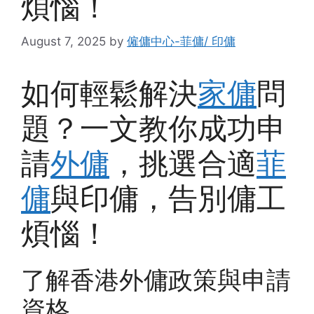
煩惱！
August 7, 2025
by
僱傭中心-菲傭/ 印傭
如何輕鬆解決
家傭
問
題？一文教你成功申
請
外傭
，挑選合適
菲
傭
與印傭，告別傭工
煩惱！
了解香港外傭政策與申請
資格