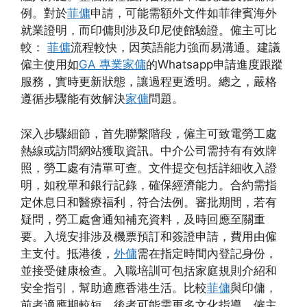
例。對於
菲傭
申請，可能需額外文件如菲律賓海外
就業證明，而印傭則涉及印尼使館驗證。僱主可比
較：
菲傭
流程較快，因英語能力強而易溝通。建議
僱主使用如
GA 專業家傭
的Whatsapp申請進度跟蹤
服務，實時更新狀態，讓過程更透明。總之，嚴格
遵循步驟能有效解決
家傭
問題。
深入步驟細節，首先聯繫階段，僱主可致電勞工處
熱線或訪問網站獲取資訊。中介公司需持有有效牌
照，勞工處有清單可查。文件提交包括詳細收入證
明，如稅單和銀行記錄，確保經濟能力。合約需指
定休息日和醫療福利，符合法例。審批期間，若有
疑問，勞工處會通知補充資料，及時回應至關重
要。入境安排涉及機票預訂和簽證申請，費用由僱
主支付。抵港後，
外傭
需在指定時間內登記身份，
並接受健康檢查。入職培訓可包括家庭規則介紹和
安全指引，幫助適應香港生活。比較
菲傭
與印傭，
前者適應期較短，後者可能需更多文化指導。僱主