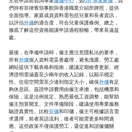
主在申請前咨詢專業
僱傭中心
，如
GA 專業家傭
，我
們持有菲律賓領事館與香港職業介紹所牌照，提供
全面指導。家庭成員資料需包括兒童和長者資訊，
以評估
外傭
的適合度，符合兒童保護條例。總之，
徹底了解這些資格能讓申請過程順暢，帶來長遠益
處。
最後，在準備申請時，僱主應注意隱私法的要求，
所有
外傭
個人資料需妥善處理，避免洩露。勞工處
網站提供下載表格和指南，建議定期檢查更新。經
濟證明需涵蓋至少兩年的收入記錄，以顯示穩定
性。住宿空間需至少達到指定大小，確保
外傭
有足
夠休息區。簽證申請費用由僱主承擔，包括機票和
保險，這是法例規定。熟悉最低工資調整，能幫助
僱主預算開支。文件準備階段，建議使用專業服務
驗證真實性。比較
菲傭
和印傭，僱主可根據語言需
求選擇，前者英語流利，後者可能需更多時間適
應。這些政策不僅保護勞工，還促進和諧僱傭關