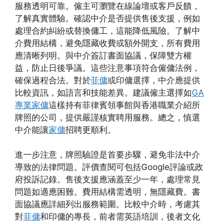
服務透明可靠。僱主可瀏覽在線論壇或客戶反饋，
了解真實體驗。確認中介是否提供售後支援，例如
處理合約糾紛或替換傭工，這能降低風險。了解中
介費用結構，避免隱藏收費或額外開支，所有費用
應清晰列明。與中介簽訂書面協議，保障雙方權
益，防止日後爭議。這些注意事項符合僱傭法例，
確保過程合法。對於
菲傭
或印傭選擇，中介應提供
比較資訊，如語言和技能差異。建議僱主選擇如
GA
專業家傭
這樣持有菲律賓領事館與香港職業介紹所
牌照的公司，提供嚴謹核實聘用服務。總之，慎選
中介能讓
家傭
招聘更順利。
進一步注意，牌照驗證是首要步驟，避免非法中介
導致的法律問題。評價查閱可包括Google評論或政
府投訴記錄。售後支援應涵蓋至少一年，處理常見
問題如適應困難。費用結構需透明，無隱藏費。書
面協議應詳細列出服務範圍。比較中介時，考慮其
對
菲傭
和印傭的專長，前者需英語培訓，後者文化