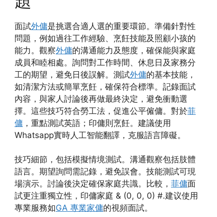
題
面試
外傭
是挑選合適人選的重要環節。準備針對性
問題，例如過往工作經驗、烹飪技能及照顧小孩的
能力。觀察
外傭
的溝通能力及態度，確保能與家庭
成員和睦相處。詢問對工作時間、休息日及家務分
工的期望，避免日後誤解。測試
外傭
的基本技能，
如清潔方法或簡單烹飪，確保符合標準。記錄面試
內容，與家人討論後再做最終決定，避免衝動選
擇。這些技巧符合勞工法，促進公平僱傭。對於
菲
傭
，重點測試英語；印傭則烹飪。建議使用
Whatsapp實時人工智能翻譯，克服語言障礙。
技巧細節，包括模擬情境測試。溝通觀察包括肢體
語言。期望詢問需記錄，避免誤會。技能測試可現
場演示。討論後決定確保家庭共識。比較，
菲傭
面
試更注重獨立性，印傭家庭 & (0, 0, 0) #.建议使用
專業服務如
GA 專業家傭
的視頻面試。