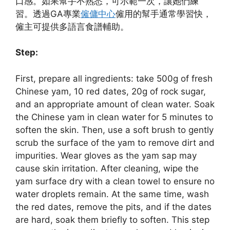
口感。如果幫手不熟悉，可示範一次，讓她們練
習。透過GA專業
僱傭中心
僱用的幫手通常學習快，
僱主可提供多語言食譜輔助。
Step:
First, prepare all ingredients: take 500g of fresh
Chinese yam, 10 red dates, 20g of rock sugar,
and an appropriate amount of clean water. Soak
the Chinese yam in clean water for 5 minutes to
soften the skin. Then, use a soft brush to gently
scrub the surface of the yam to remove dirt and
impurities. Wear gloves as the yam sap may
cause skin irritation. After cleaning, wipe the
yam surface dry with a clean towel to ensure no
water droplets remain. At the same time, wash
the red dates, remove the pits, and if the dates
are hard, soak them briefly to soften. This step