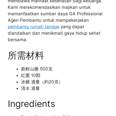
membawa manfaat kesehatan bagi keluarga.
Kami merekomendasikan majikan untuk
memanfaatkan sumber daya GA Professional
Agen Pembantu untuk mempekerjakan
pembantu rumah tangga
yang dapat
diandalkan dan menikmati gaya hidup sehat
bersama.
所需材料
新鮮山藥 500克
紅棗 10顆
冰糖 適量（約20克）
清水 適量
Ingredients