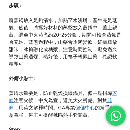
步驟 :
將蒸鍋放入足夠清水，加熱至水沸騰，產生充足蒸
氣。然後，將擺好材料的蒸盤放入蒸鍋中，蓋上鍋
蓋。調至中火蒸煮約20-25分鐘，期間可檢查蒸氣是
否充足。蒸煮過程中，山藥會逐漸變軟，紅棗釋放
甜味，冰糖融化成糖漿。注意時間控制，避免過久
導致山藥過爛。蒸好後，用筷子輕戳山藥，確認軟
糯即可。
外傭小貼士:
蒸鍋水量要足，防止乾燒損壞鍋具。僱主應指導
家
傭
注意火候，中火為宜，避免大火燙傷。對於
菲
傭
，用英文解釋時間。GA專業
僱傭中心
的幫手安全
意識強，僱主可提醒戴隔熱手套開蓋。
Step: