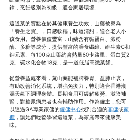
鐘，烹飪級別為初級，適合家居環境。
這道菜的賣點在於其健康養生功效，山藥被譽為
「養生之寶」，口感軟糯，味道清甜，適合老人小
孩食用。營養價值豐富，山藥含有黏蛋白、澱粉
酶、多糖等成分，提供豐富的膳食纖維、維生素C和
鉀元素。每100克山藥約含熱量80卡路里、蛋白質2
克、碳水化合物18克，是一道低脂高纖菜餚。
從營養益處來看，蒸山藥能補脾養胃、益肺止咳，
有助改善消化系統，增強免疫力，特別適合香港潮
濕天氣下調理身體。長期食用可緩解疲勞、滋陰補
腎，對糖尿病患者也有輔助作用。作為僱主，您可
以透過GA專業家傭的
僱傭中心
找到合適的
菲傭
或
家
傭
，讓她們輕鬆學習這道菜，為家庭帶來健康美
味。