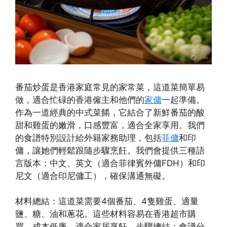
番茄炒蛋是香港家庭常見的家常菜，這道菜簡單易
做，適合忙碌的香港僱主和他們的
家傭
一起準備。
作為一道經典的中式菜餚，它結合了新鮮番茄的酸
甜和雞蛋的嫩滑，口感豐富，適合全家享用。我們
的食譜特別設計給外籍家務助理，包括
菲傭
和印
傭，讓她們輕鬆跟隨步驟烹飪。我們會提供三種語
言版本：中文、英文（適合菲律賓外傭FDH）和印
尼文（適合印尼傭工），確保溝通無礙。
材料總結：這道菜需要4個番茄、4隻雞蛋、適量
鹽、糖、油和蔥花。這些材料容易在香港超市購
買，成本低廉，適合家居烹飪。步驟總結：食譜分