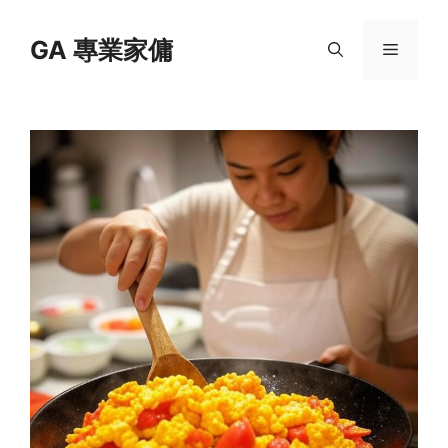
Skip
to
GA 專業家傭
Menu
content