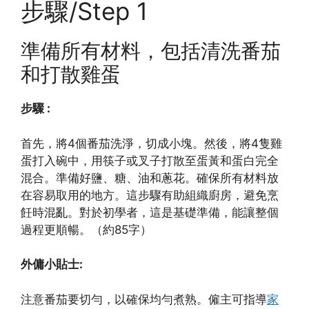
步驟/Step 1
準備所有材料，包括清洗番茄
和打散雞蛋
步驟 :
首先，將4個番茄洗淨，切成小塊。然後，將4隻雞
蛋打入碗中，用筷子或叉子打散至蛋黃和蛋白完全
混合。準備好鹽、糖、油和蔥花。確保所有材料放
在容易取用的地方。這步驟有助組織廚房，避免烹
飪時混亂。對於初學者，這是基礎準備，能讓整個
過程更順暢。（約85字）
外傭小貼士:
注意番茄要切勻，以確保均勻煮熟。僱主可指導
家