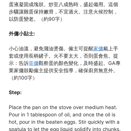
蛋液凝固成塊狀。炒至八成熟時，盛起備用。這個
步驟讓雞蛋保持嫩滑，不宜過火。注意火候控制，
以防蛋變老。（約90字）
外傭小貼士:
小心油溫，避免濺油燙傷。僱主可提醒
家傭
戴上手
套或使用長柄鏟子。火不要太大，否則蛋會焦。提
示：告訴
菲傭
觀察蛋的顏色變化，及時盛起。GA專
業家傭鼓勵僱主提供安全指導，確保廚房無意外。
（約100字）
Step:
Place the pan on the stove over medium heat.
Pour in 1 tablespoon of oil, and once the oil is
hot, pour in the beaten eggs. Stir quickly with a
spatula to let the egg liquid solidify into chunks.