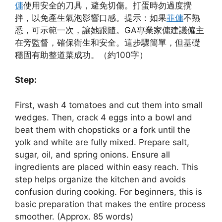
傭
使用安全的刀具，避免切傷。打蛋時勿過度攪
拌，以免產生氣泡影響口感。提示：如果
菲傭
不熟
悉，可示範一次，讓她跟隨。GA專業家傭建議僱主
在旁監督，確保衛生和安全。這步驟簡單，但基礎
穩固有助整道菜成功。（約100字）
Step:
First, wash 4 tomatoes and cut them into small
wedges. Then, crack 4 eggs into a bowl and
beat them with chopsticks or a fork until the
yolk and white are fully mixed. Prepare salt,
sugar, oil, and spring onions. Ensure all
ingredients are placed within easy reach. This
step helps organize the kitchen and avoids
confusion during cooking. For beginners, this is
basic preparation that makes the entire process
smoother. (Approx. 85 words)