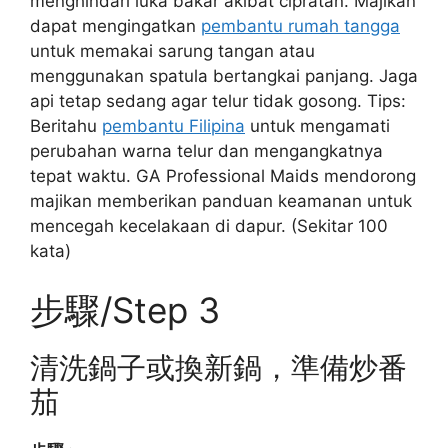
menghindari luka bakar akibat cipratan. Majikan
dapat mengingatkan
pembantu rumah tangga
untuk memakai sarung tangan atau
menggunakan spatula bertangkai panjang. Jaga
api tetap sedang agar telur tidak gosong. Tips:
Beritahu
pembantu Filipina
untuk mengamati
perubahan warna telur dan mengangkatnya
tepat waktu. GA Professional Maids mendorong
majikan memberikan panduan keamanan untuk
mencegah kecelakaan di dapur. (Sekitar 100
kata)
步驟/Step 3
清洗鍋子或換新鍋，準備炒番
茄