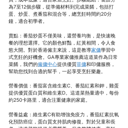
為7至12個步驟，從準備材料到完成菜餚，包括打
蛋、炒蛋、煮番茄和混合等，總烹飪時間約20分
鐘，適合初學者。
賣點：番茄炒蛋不僅美味，還營養均衡，是快速晚
餐的理想選擇。它的顏色鮮豔，紅黃相間，令人食
慾大開。對於香港僱主來說，這是教導
家傭
學習中
式烹飪的好機會。GA專業家傭推薦這道菜作為日常
菜餚，我們的
僱傭中心
提供優質
菲傭
和印傭服務，
幫助您找到合適的幫手，一起享受烹飪樂趣。
營養價值：番茄富含維生素C、番茄紅素和鉀，雞蛋
提供優質蛋白質和維生素D。這道菜熱量適中，每份
約250卡路里，適合注重健康的家庭。
營養益處：維生素C有助增強免疫力，番茄紅素抗氧
化預防癌症，蛋白質支持肌肉修復。對於兒童和長