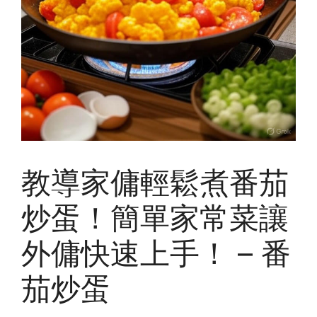
教導家傭輕鬆煮番茄
炒蛋！簡單家常菜讓
外傭快速上手！ – 番
茄炒蛋