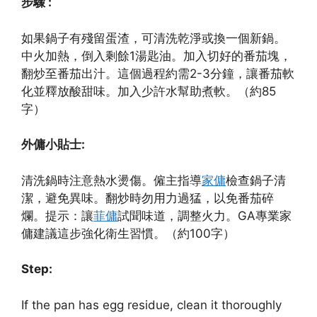
步驟 :
如果鍋子有殘留蛋渣，可清洗乾淨或換一個新鍋。
中火加熱，倒入剩餘1湯匙油。加入切好的番茄塊，
翻炒至番茄出汁。這個過程約需2-3分鐘，讓番茄軟
化並釋放酸甜味。加入少許水幫助煮軟。（約85
字）
外傭小貼士:
清洗鍋時注意熱水燙傷。僱主指導
家傭
檢查鍋子清
潔，避免異味。翻炒時勿用力過猛，以免番茄碎
爛。提示：讓
菲傭
試聞味道，調整火力。GA專業家
傭建議這步強化衛生習慣。（約100字）
Step:
If the pan has egg residue, clean it thoroughly