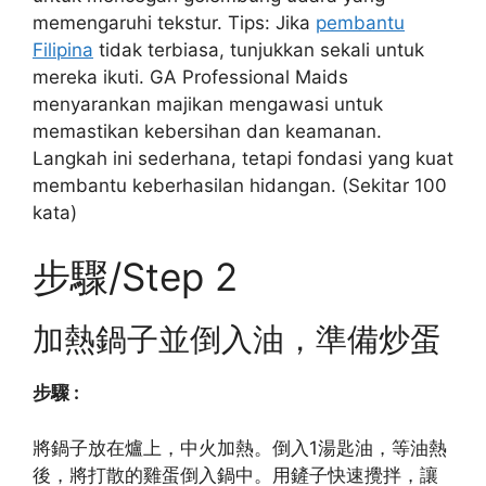
memengaruhi tekstur. Tips: Jika
pembantu
Filipina
tidak terbiasa, tunjukkan sekali untuk
mereka ikuti. GA Professional Maids
menyarankan majikan mengawasi untuk
memastikan kebersihan dan keamanan.
Langkah ini sederhana, tetapi fondasi yang kuat
membantu keberhasilan hidangan. (Sekitar 100
kata)
步驟/Step 2
加熱鍋子並倒入油，準備炒蛋
步驟 :
將鍋子放在爐上，中火加熱。倒入1湯匙油，等油熱
後，將打散的雞蛋倒入鍋中。用鏟子快速攪拌，讓