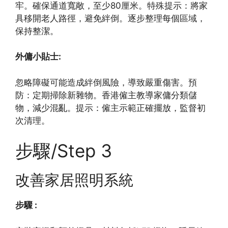
牢。確保通道寬敞，至少80厘米。特殊提示：將家
具移開老人路徑，避免絆倒。逐步整理每個區域，
保持整潔。
外傭小貼士:
忽略障礙可能造成絆倒風險，導致嚴重傷害。預
防：定期掃除新雜物。香港僱主教導家傭分類儲
物，減少混亂。提示：僱主示範正確擺放，監督初
次清理。
步驟/Step 3
改善家居照明系統
步驟 :