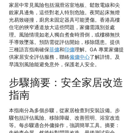
家居中常見風險包括濕滑浴室地板、鬆散電線和尖
銳家具邊角，這些對老人特別危險。夜間起床無燈
光易致碰撞，廚房未固定器具可能燙傷。香港高樓
住宅的狹窄通道放大這些問題，家傭需識別並處
理。風險情境如老人獨自煮食時滑倒，或樓梯無扶
手導致墜落。預防需從評估開始，移除隱患。提供
三種語言指南確保
菲傭
和
印傭
理解。GA 專業家傭提
供家居安全評估服務，聯絡
僱傭中心
了解詳情。及
早識別風險能避免意外，保護老人安全。
步驟摘要：安全家居改造
指南
本指南分為多個步驟，從家居檢查到安裝設備。步
驟包括評估風險、移除障礙、改善照明、浴室改造
等。每步驟適合外傭操作，強調簡單工具。摘要：
先檢查全屋，然後針對問題改造，最後測試安全。