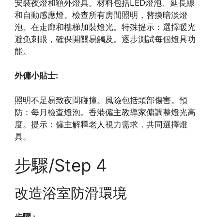
安裝夜燈和額外燈具。材料包括LED燈泡、延長線
和自動感應燈。檢查所有房間照明，替換暗淡燈
泡。在走廊和樓梯加裝燈光。特殊提示：選擇暖光
避免刺眼，確保開關易觸及。逐步測試每個燈具功
能。
外傭小貼士:
照明不足易致夜間碰撞。風險包括頭部傷害。預
防：每月檢查燈泡。香港僱主教導家傭調整燈光高
度。提示：僱主解釋老人視力需求，共同選擇燈
具。
步驟/Step 4
改造浴室防滑環境