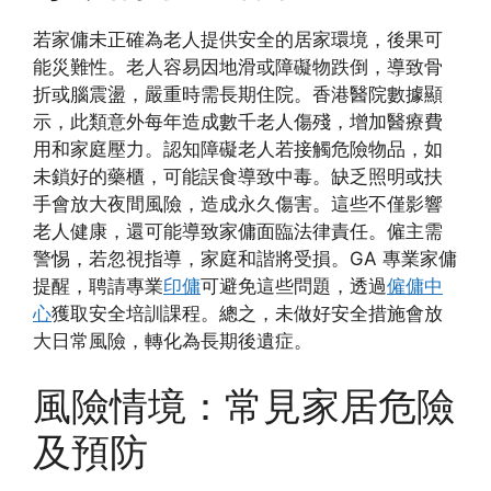
若家傭未正確為老人提供安全的居家環境，後果可
能災難性。老人容易因地滑或障礙物跌倒，導致骨
折或腦震盪，嚴重時需長期住院。香港醫院數據顯
示，此類意外每年造成數千老人傷殘，增加醫療費
用和家庭壓力。認知障礙老人若接觸危險物品，如
未鎖好的藥櫃，可能誤食導致中毒。缺乏照明或扶
手會放大夜間風險，造成永久傷害。這些不僅影響
老人健康，還可能導致家傭面臨法律責任。僱主需
警惕，若忽視指導，家庭和諧將受損。GA 專業家傭
提醒，聘請專業
印傭
可避免這些問題，透過
僱傭中
心
獲取安全培訓課程。總之，未做好安全措施會放
大日常風險，轉化為長期後遺症。
風險情境：常見家居危險
及預防