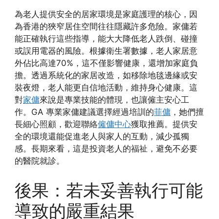
為老人提供安全的居家環境是家庭護理的核心，因
為香港的狹窄居住空間往往隱藏許多危險。家傭若
能正確執行這些指導，能大大降低老人跌倒、碰撞
或誤用電器的風險。根據衛生署數據，老人家居意
外佔比高達70%，這不僅影響健康，還增加家庭負
擔。透過系統化的家居改造，如移除地毯邊緣或安
裝夜燈，老人能更自信地活動，維持身心健康。這
對
家傭
來說是專業技能的體現，也讓僱主安心工
作。GA 專業家傭建議選擇經過培訓的
菲傭
，她們擅
長細心照顧，歡迎聯絡
僱傭中心
獲取推薦。提供安
全的環境還能促進老人與家人的互動，減少孤獨
感。長期來看，這是投資老人的福祉，避免不必要
的醫院就診。
後果：若未妥善執行可能
導致的嚴重結果