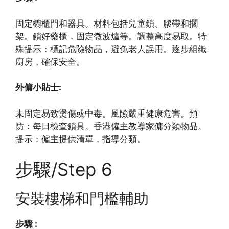
固定櫥櫃門和器具。材料包括兒童鎖、膠帶和擱
架。鎖好藥櫃，固定微波爐等。調整高度易取。特
殊提示：標記危險物品，避免老人誤用。逐步組織
廚房，確保安全。
外傭小貼士:
未固定易致燙傷或中毒。風險嚴重健康危害。預
防：每日檢查鎖具。香港僱主教導家傭分類物品。
提示：僱主提供清單，指導分類。
步驟/Step 6
安裝樓梯和門檻輔助
步驟 :