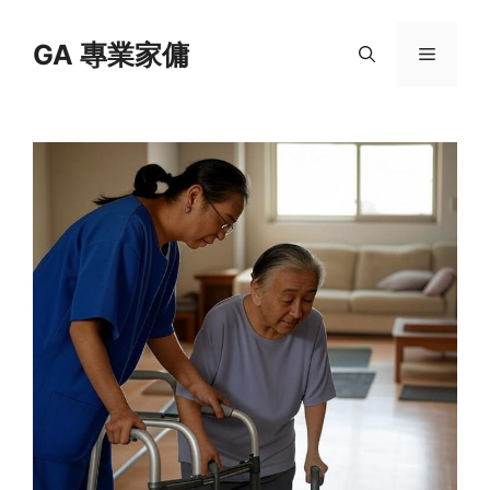
Skip
to
GA 專業家傭
Menu
content