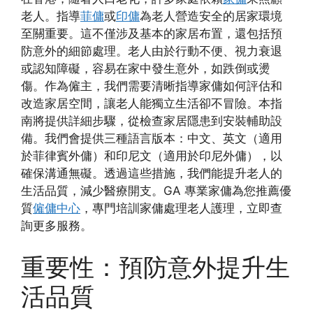
老人。指導
菲傭
或
印傭
為老人營造安全的居家環境
至關重要。這不僅涉及基本的家居布置，還包括預
防意外的細節處理。老人由於行動不便、視力衰退
或認知障礙，容易在家中發生意外，如跌倒或燙
傷。作為僱主，我們需要清晰指導家傭如何評估和
改造家居空間，讓老人能獨立生活卻不冒險。本指
南將提供詳細步驟，從檢查家居隱患到安裝輔助設
備。我們會提供三種語言版本：中文、英文（適用
於菲律賓外傭）和印尼文（適用於印尼外傭），以
確保溝通無礙。透過這些措施，我們能提升老人的
生活品質，減少醫療開支。GA 專業家傭為您推薦優
質
僱傭中心
，專門培訓家傭處理老人護理，立即查
詢更多服務。
重要性：預防意外提升生
活品質