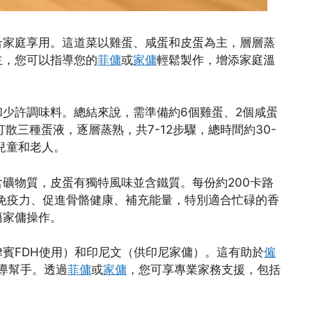
合家庭享用。這道菜以雞蛋、咸蛋和皮蛋為主，層層蒸
主，您可以指導您的
菲傭
或
家傭
輕鬆製作，增添家庭溫
少許調味料。總結來說，需準備約6個雞蛋、2個咸蛋
散三種蛋液，逐層蒸熟，共7-12步驟，總時間約30-
兒童和老人。
礦物質，皮蛋有獨特風味並含鐵質。每份約200卡路
免疫力、促進骨骼健康、補充能量，特別適合忙碌的香
籍家傭操作。
賓FDH使用）和印尼文（供印尼家傭）。這有助於
僱
導幫手。透過
菲傭
或
家傭
，您可享專業家務支援，包括