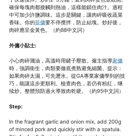
確保每塊肉都接觸到熱油，這樣能鎖住肉汁。過程
中可加少許鹽調味。這步是關鍵，讓肉碎吸收蔬菜
香味。你的
菲傭
要不停攪拌，防止結塊。炒好後，
肉碎應呈金黃色。（約88中文詞）
外傭小貼士:
小心肉碎濺油，高溫時用鏟子壓散。僱主指導
家傭
時，強調衛生，肉類要徹底煮熟避免細菌。提示：
如果肉碎太濕，可先瀝水。從GA專業家傭學到的技
巧，能讓這步更順利。檢查肉色，若仍有粉紅，继
续炒。整體預防過火導致肉乾硬。（約95中文詞）
Step:
In the fragrant garlic and onion mix, add 200g
of minced pork and quickly stir with a spatula.