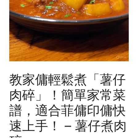
教家傭輕鬆煮「薯仔
肉碎」！簡單家常菜
譜，適合菲傭印傭快
速上手！ – 薯仔煮肉