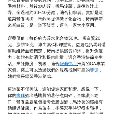
準備材料，然後炒肉碎，煮馬鈴薯，最後收汁上
碟。全過程約30-40分鐘，適合初學者。賣點是這
道菜營養均衡，馬鈴薯提供碳水化合物，豬肉碎帶
來蛋白質，是一道下飯菜，適合一家大小享用。
營養價值：每份約含碳水化合物50克、蛋白質20
克、脂肪15克、維生素C和鉀豐富。益處包括馬鈴薯
幫助維持血糖穩定，豬肉提供鐵質和鋅，提升免疫
力；整體有助消化和提供能量，適合香港快節奏生
活。烹飪難度：初級，適合
僱傭中心
推薦的GA專業
家傭。僱主可以透過我們的服務找到可靠的
菲傭
，
她們擅長學習香港菜式。
這道菜不僅美味，還能促進家庭和諧。想像一下，
你的
家傭
煮出熱騰騰的薯仔煮肉碎，全家讚不絕
口！營養益處還包括降低膽固醇，馬鈴薯的纖維有
助腸道健康。作為僱主，指導幫手時記得多讚揚，