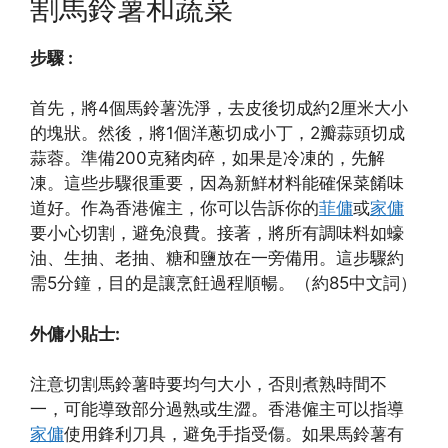
割馬鈴薯和蔬菜
步驟 :
首先，將4個馬鈴薯洗淨，去皮後切成約2厘米大小
的塊狀。然後，將1個洋蔥切成小丁，2瓣蒜頭切成
蒜蓉。準備200克豬肉碎，如果是冷凍的，先解
凍。這些步驟很重要，因為新鮮材料能確保菜餚味
道好。作為香港僱主，你可以告訴你的
菲傭
或
家傭
要小心切割，避免浪費。接著，將所有調味料如蠔
油、生抽、老抽、糖和鹽放在一旁備用。這步驟約
需5分鐘，目的是讓烹飪過程順暢。（約85中文詞）
外傭小貼士:
注意切割馬鈴薯時要均勻大小，否則煮熟時間不
一，可能導致部分過熟或生澀。香港僱主可以指導
家傭
使用鋒利刀具，避免手指受傷。如果馬鈴薯有