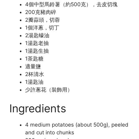
4個中型馬鈴薯（約500克），去皮切塊
200克豬肉碎
2瓣蒜頭，切蓉
1個洋蔥，切丁
2湯匙蠔油
1湯匙老抽
1湯匙生抽
1茶匙糖
適量鹽
2杯清水
1湯匙油
少許蔥花（裝飾用）
Ingredients
4 medium potatoes (about 500g), peeled
and cut into chunks