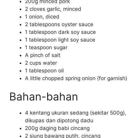
200g minced pork
2 cloves garlic, minced
1 onion, diced
2 tablespoons oyster sauce
1 tablespoon dark soy sauce
1 tablespoon light soy sauce
1 teaspoon sugar
A pinch of salt
2 cups water
1 tablespoon oil
A little chopped spring onion (for garnish)
Bahan-bahan
4 kentang ukuran sedang (sekitar 500g),
dikupas dan dipotong dadu
200g daging babi cincang
2 siung bawang putih, cincang