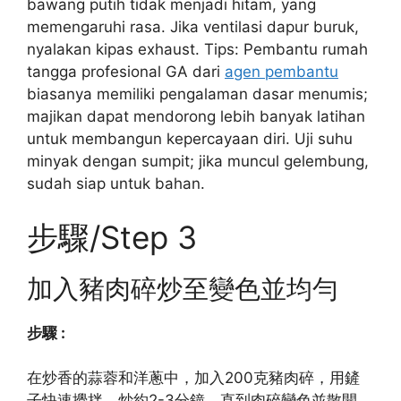
bawang putih tidak menjadi hitam, yang
memengaruhi rasa. Jika ventilasi dapur buruk,
nyalakan kipas exhaust. Tips: Pembantu rumah
tangga profesional GA dari
agen pembantu
biasanya memiliki pengalaman dasar menumis;
majikan dapat mendorong lebih banyak latihan
untuk membangun kepercayaan diri. Uji suhu
minyak dengan sumpit; jika muncul gelembung,
sudah siap untuk bahan.
步驟/Step 3
加入豬肉碎炒至變色並均勻
步驟 :
在炒香的蒜蓉和洋蔥中，加入200克豬肉碎，用鏟
子快速攪拌。炒約2-3分鐘，直到肉碎變色並散開。