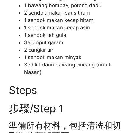
1 bawang bombay, potong dadu
2 sendok makan saus tiram
1 sendok makan kecap hitam
1 sendok makan kecap asin
1 sendok teh gula
Sejumput garam
2 cangkir air
1 sendok makan minyak
Sedikit daun bawang cincang (untuk
hiasan)
Steps
步驟/Step 1
準備所有材料，包括清洗和切