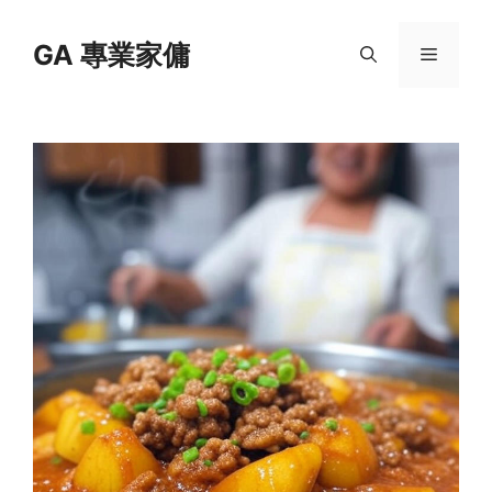
Skip
to
GA 專業家傭
Menu
content