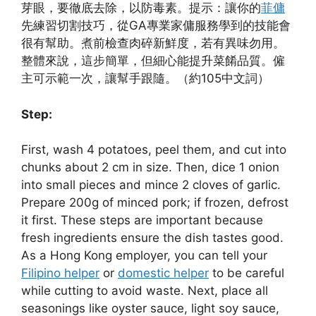
芽眼，要徹底去除，以防毒素。提示：讓你的
菲傭
先練習切割技巧，從GA專業家傭服務學到的技能會
很有幫助。煮前檢查肉碎新鮮度，若有異味勿用。
整體來說，這步簡單，但細心能提升菜餚品質。僱
主可示範一次，讓幫手跟隨。（約105中文詞）
Step:
First, wash 4 potatoes, peel them, and cut into
chunks about 2 cm in size. Then, dice 1 onion
into small pieces and mince 2 cloves of garlic.
Prepare 200g of minced pork; if frozen, defrost
it first. These steps are important because
fresh ingredients ensure the dish tastes good.
As a Hong Kong employer, you can tell your
Filipino helper
or
domestic helper
to be careful
while cutting to avoid waste. Next, place all
seasonings like oyster sauce, light soy sauce,