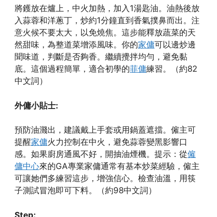
將鑊放在爐上，中火加熱，加入1湯匙油。油熱後放
入蒜蓉和洋蔥丁，炒約1分鐘直到香氣撲鼻而出。注
意火候不要太大，以免燒焦。這步能釋放蔬菜的天
然甜味，為整道菜增添風味。你的
家傭
可以邊炒邊
聞味道，判斷是否夠香。繼續攪拌均勻，避免黏
底。這個過程簡單，適合初學的
菲傭
練習。（約82
中文詞）
外傭小貼士:
預防油濺出，建議戴上手套或用鍋蓋遮擋。僱主可
提醒
家傭
火力控制在中火，避免蒜蓉變黑影響口
感。如果廚房通風不好，開抽油煙機。提示：從
僱
傭中心
來的GA專業家傭通常有基本炒菜經驗，僱主
可讓她們多練習這步，增強信心。檢查油溫，用筷
子測試冒泡即可下料。（約98中文詞）
Step: