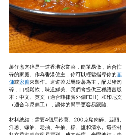
薯仔煮肉碎是一道香港家常菜，簡單易做，適合忙
碌的家庭。作為香港僱主，你可以輕鬆指導你的
菲
傭
或
家傭
來製作。這道菜以馬鈴薯為主，配以豬肉
碎，口感鬆軟，味道鮮美。我們會提供三種語言版
本：中文、英文（適合菲律賓外傭FDH）和印尼文
（適合印尼傭工），讓你的幫手更容易跟隨。
材料總結：需要4個馬鈴薯、200克豬肉碎、蒜頭、
洋蔥、蠔油、老抽、生抽、糖、鹽和清水。這些材
料在香港超市容易買到，成本低廉。步驟總結：先