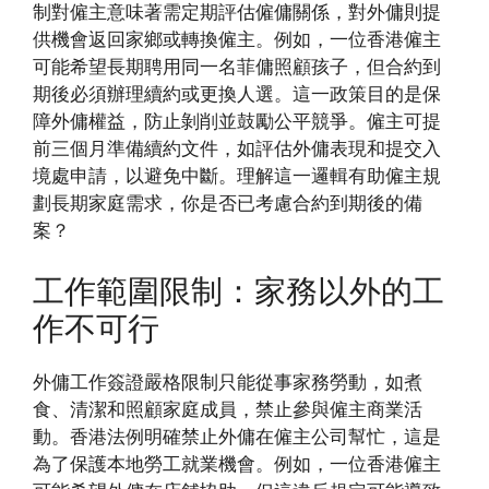
制對僱主意味著需定期評估僱傭關係，對外傭則提
供機會返回家鄉或轉換僱主。例如，一位香港僱主
可能希望長期聘用同一名菲傭照顧孩子，但合約到
期後必須辦理續約或更換人選。這一政策目的是保
障外傭權益，防止剝削並鼓勵公平競爭。僱主可提
前三個月準備續約文件，如評估外傭表現和提交入
境處申請，以避免中斷。理解這一邏輯有助僱主規
劃長期家庭需求，你是否已考慮合約到期後的備
案？
工作範圍限制：家務以外的工
作不可行
外傭工作簽證嚴格限制只能從事家務勞動，如煮
食、清潔和照顧家庭成員，禁止參與僱主商業活
動。香港法例明確禁止外傭在僱主公司幫忙，這是
為了保護本地勞工就業機會。例如，一位香港僱主