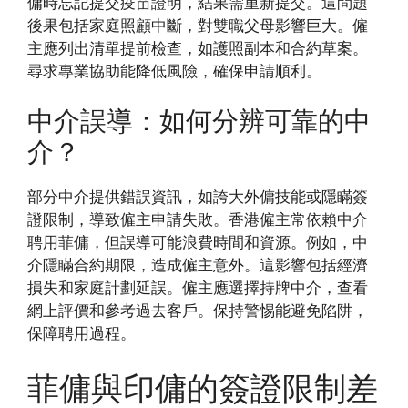
傭時忘記提交疫苗證明，結果需重新提交。這問題
後果包括家庭照顧中斷，對雙職父母影響巨大。僱
主應列出清單提前檢查，如護照副本和合約草案。
尋求專業協助能降低風險，確保申請順利。
中介誤導：如何分辨可靠的中
介？
部分中介提供錯誤資訊，如誇大外傭技能或隱瞞簽
證限制，導致僱主申請失敗。香港僱主常依賴中介
聘用菲傭，但誤導可能浪費時間和資源。例如，中
介隱瞞合約期限，造成僱主意外。這影響包括經濟
損失和家庭計劃延誤。僱主應選擇持牌中介，查看
網上評價和參考過去客戶。保持警惕能避免陷阱，
保障聘用過程。
菲傭與印傭的簽證限制差