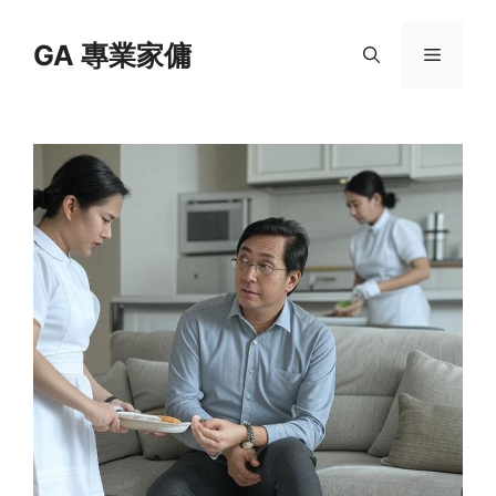
Skip
to
GA 專業家傭
Menu
content