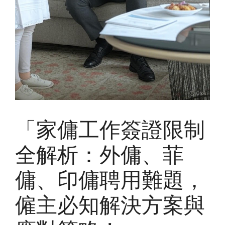
「家傭工作簽證限制
全解析：外傭、菲
傭、印傭聘用難題，
僱主必知解決方案與