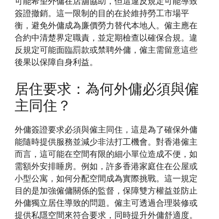
可能希望外傭在店舖協助，但這違反規定可能導致
簽證撤銷。這一限制的目的在於維持勞工市場平
衡，避免外傭成為廉價勞力替代本地人。僱主應在
合約中清楚界定職責，並定期檢查以確保合規。違
反規定可能面臨罰款或禁聘外傭，僱主需留意這些
後果以保障自身利益。
居住要求：為何外傭必須與僱
主同住？
外傭簽證要求必須與僱主同住，這是為了確保外傭
能隨時提供服務並減少非法打工機會。對香港僱主
而言，這可能在空間有限的細小單位造成不便，如
需額外安排睡房。例如，許多香港家庭住在公屋或
小型公寓，如何分配空間成為實際挑戰。這一規定
目的是加強僱傭關係的監督，保障雙方權益並防止
外傭獨立居住導致的問題。僱主可透過合理裝修或
提供私隱空間來符合要求，同時提升外傭舒適度。