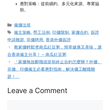
應對策略：提前續約、多元化來源、專業協
助。
Categories
僱傭法規
Tags
僱主策略
,
勞工法例
,
印傭限制
,
家傭合約
,
簽證
申請難題
,
菲傭聘用
,
香港外傭簽證
教家傭輕鬆煮南瓜紅豆粥，簡單健康又美味，適
合香港僱主分享！ – 南瓜紅豆粥
「家傭無故辭職或提前終止合約怎麼辦？外傭、
菲傭、印傭僱主必看應對指南，解決傭工離職難
題！」
Leave a Comment
Comment