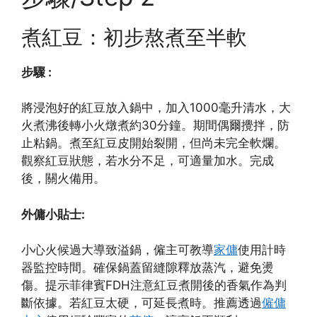
煮紅豆：初步熬煮至半軟
步驟 :
將浸泡好的紅豆放入鍋中，加入1000毫升清水，大
火煮沸後轉小火燉煮約30分鐘。期間偶爾攪拌，防
止粘鍋。煮至紅豆皮開始裂開，但尚未完全軟爛。
觀察紅豆狀態，若水分不足，可適量加水。完成
後，關火備用。
外傭小貼士:
小心火候過大導致溢鍋，僱主可教導
家傭
使用計時
器監控時間。確保鍋蓋留縫隙釋放蒸汽，避免燙
傷。提示菲律賓FDH注意紅豆煮開後的香氣作為判
斷依據。若紅豆太硬，可延長煮時。推薦透過
僱傭