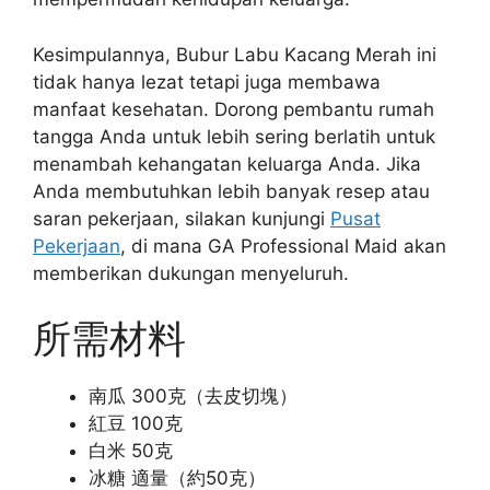
Kesimpulannya, Bubur Labu Kacang Merah ini
tidak hanya lezat tetapi juga membawa
manfaat kesehatan. Dorong pembantu rumah
tangga Anda untuk lebih sering berlatih untuk
menambah kehangatan keluarga Anda. Jika
Anda membutuhkan lebih banyak resep atau
saran pekerjaan, silakan kunjungi
Pusat
Pekerjaan
, di mana GA Professional Maid akan
memberikan dukungan menyeluruh.
所需材料
南瓜 300克（去皮切塊）
紅豆 100克
白米 50克
冰糖 適量（約50克）