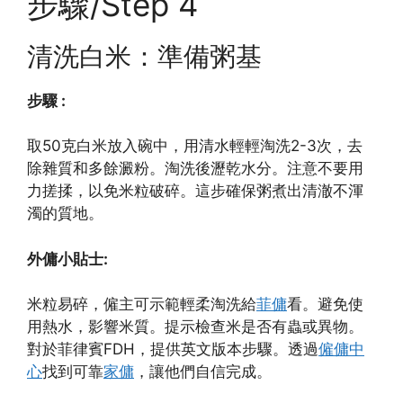
步驟/Step 4
清洗白米：準備粥基
步驟 :
取50克白米放入碗中，用清水輕輕淘洗2-3次，去
除雜質和多餘澱粉。淘洗後瀝乾水分。注意不要用
力搓揉，以免米粒破碎。這步確保粥煮出清澈不渾
濁的質地。
外傭小貼士:
米粒易碎，僱主可示範輕柔淘洗給
菲傭
看。避免使
用熱水，影響米質。提示檢查米是否有蟲或異物。
對於菲律賓FDH，提供英文版本步驟。透過
僱傭中
心
找到可靠
家傭
，讓他們自信完成。