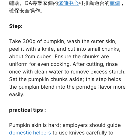
輔助。GA專業家傭的
僱傭中心
可推薦適合的
菲傭
，
確保安全操作。
Step:
Take 300g of pumpkin, wash the outer skin,
peel it with a knife, and cut into small chunks,
about 2cm cubes. Ensure the chunks are
uniform for even cooking. After cutting, rinse
once with clean water to remove excess starch.
Set the pumpkin chunks aside; this step helps
the pumpkin blend into the porridge flavor more
easily.
practical tips :
Pumpkin skin is hard; employers should guide
domestic helpers
to use knives carefully to