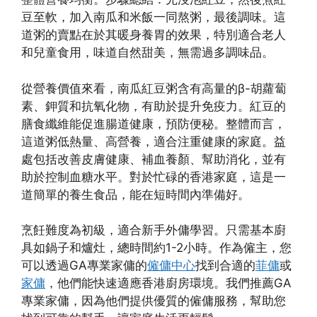
豆至軟，加入南瓜和米飯一同熬粥，最後調味。這
道粥的賣點在於其暖身養胃的效果，特別適合老人
和兒童食用，味道自然甜美，無需過多調味品。
從營養價值來看，南瓜紅豆粥含有高量的β-胡蘿蔔
素、鉀質和抗氧化物，有助於提升免疫力。紅豆的
膳食纖維能促進腸道健康，預防便秘。整體而言，
這道粥低熱量、高營養，適合注重健康的家庭。益
處包括改善皮膚健康、補血養顏、幫助消化，並有
助於控制血糖水平。對於忙碌的香港家庭，這是一
道簡單的養生食品，能在短時間內準備好。
烹飪難度為初級，適合新手外傭學習。只需基本廚
具如鍋子和爐灶，總時間約1-2小時。作為僱主，您
可以透過GA專業家傭的
僱傭中心
找到合適的
菲傭
或
家傭
，他們能快速適應香港廚房環境。我們推薦GA
專業家傭，因為他們提供優質的僱傭服務，幫助您