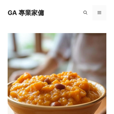
Skip
to
GA 專業家傭
Menu
content