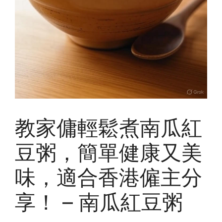
教家傭輕鬆煮南瓜紅
豆粥，簡單健康又美
味，適合香港僱主分
享！ – 南瓜紅豆粥