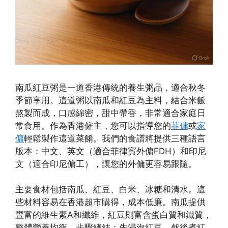
南瓜紅豆粥是一道香港傳統的養生粥品，適合秋冬
季節享用。這道粥以南瓜和紅豆為主料，結合米飯
熬製而成，口感綿密，甜中帶香，非常適合家庭日
常食用。作為香港僱主，您可以指導您的
菲傭
或
家
傭
輕鬆製作這道菜餚。我們的食譜將提供三種語言
版本：中文、英文（適合菲律賓外傭FDH）和印尼
文（適合印尼傭工），讓您的外傭更容易跟隨。
主要食材包括南瓜、紅豆、白米、冰糖和清水。這
些材料容易在香港超市購得，成本低廉。南瓜提供
豐富的維生素A和纖維，紅豆則富含蛋白質和鐵質，
整體營養均衡。步驟總結：先浸泡紅豆，然後煮紅