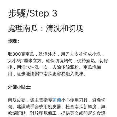
步驟/Step 3
處理南瓜：清洗和切塊
步驟 :
取300克南瓜，洗淨外皮，用刀去皮並切成小塊，
大小約2厘米立方。確保切塊均勻，便於煮熟。切好
後，用清水沖洗一次，去除多餘澱粉。南瓜塊備
用，這步能讓粥中南瓜更容易融入風味。
外傭小貼士:
南瓜皮硬，僱主需指導
家傭
小心使用刀具，避免切
傷。建議戴手套或用刨皮器。檢查南瓜新鮮度，無
軟爛斑點。對於印尼傭工，提供英文或印尼文食譜