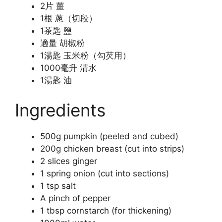
2片 薑
1根 蔥（切段）
1茶匙 鹽
適量 胡椒粉
1湯匙 玉米粉（勾芡用）
1000毫升 清水
1湯匙 油
Ingredients
500g pumpkin (peeled and cubed)
200g chicken breast (cut into strips)
2 slices ginger
1 spring onion (cut into sections)
1 tsp salt
A pinch of pepper
1 tbsp cornstarch (for thickening)