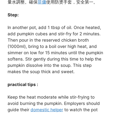
量水調整。確保
菲傭
使用防燙手套，安全第一。
Step:
In another pot, add 1 tbsp of oil. Once heated,
add pumpkin cubes and stir-fry for 2 minutes.
Then pour in the reserved chicken broth
(1000ml), bring to a boil over high heat, and
simmer on low for 15 minutes until the pumpkin
softens. Stir gently during this time to help the
pumpkin dissolve into the soup. This step
makes the soup thick and sweet.
practical tips :
Keep the heat moderate while stir-frying to
avoid burning the pumpkin. Employers should
guide their
domestic helper
to watch the pot