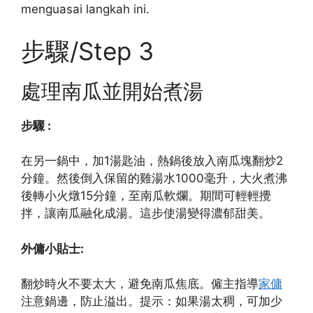
menguasai langkah ini.
步驟/Step 3
處理南瓜並開始煮湯
步驟 :
在另一鍋中，加1湯匙油，熱鍋後放入南瓜塊翻炒2
分鐘。然後倒入保留的雞湯水1000毫升，大火煮沸
後轉小火燉15分鐘，至南瓜軟爛。期間可輕輕攪
拌，讓南瓜融化成湯。這步使湯變得濃郁甜美。
外傭小貼士:
翻炒時火不要太大，避免南瓜焦底。僱主指導
家傭
注意鍋邊，防止溢出。提示：如果湯太稠，可加少