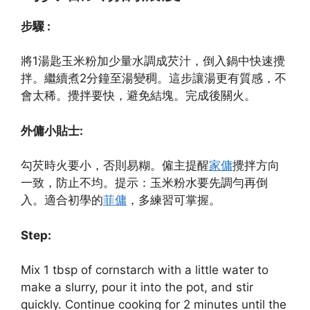
步驟 :
將1湯匙玉米粉加少量水調成芡汁，倒入鍋中快速攪
拌。繼續煮2分鐘至湯變稠。這步讓湯更有質感，不
會太稀。攪拌要快，避免結塊。完成後關火。
外傭小貼士:
勾芡時火要小，否則易糊。僱主提醒
家傭
攪拌方向
一致，防止不均。提示：玉米粉水要先調勻再倒
入。適合初學的
菲傭
，多練習可掌握。
Step:
Mix 1 tbsp of cornstarch with a little water to
make a slurry, pour it into the pot, and stir
quickly. Continue cooking for 2 minutes until the