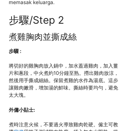
memasak keluarga.
步驟/Step 2
煮雞胸肉並撕成絲
步驟 :
將切好的雞胸肉放入鍋中，加水蓋過雞肉，加入薑
片和蔥段，中火煮約10分鐘至熟。撈出雞肉放涼，
然後用手撕成細絲。保留煮雞的水作為湯底。這步
讓雞肉嫩滑，增加湯的鮮味。撕絲時要均勻，避免
太大塊。
外傭小貼士:
煮時注意火候，不要過火導致雞肉乾硬。僱主可教