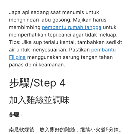
Jaga api sedang saat menumis untuk
menghindari labu gosong. Majikan harus
membimbing
pembantu rumah tangga
untuk
memperhatikan tepi panci agar tidak meluap.
Tips: Jika sup terlalu kental, tambahkan sedikit
air untuk menyesuaikan. Pastikan
pembantu
Filipina
menggunakan sarung tangan tahan
panas demi keamanan.
步驟/Step 4
加入雞絲並調味
步驟 :
南瓜軟爛後，放入撕好的雞絲，继续小火煮5分鐘。