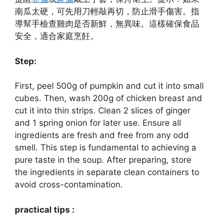
南瓜太硬，可先用刀輕敲再切，防止滑手傷害。指
導幫手檢查雞肉是否新鮮，無異味。這樣確保食品
安全，適合家庭烹飪。
Step:
First, peel 500g of pumpkin and cut it into small
cubes. Then, wash 200g of chicken breast and
cut it into thin strips. Clean 2 slices of ginger
and 1 spring onion for later use. Ensure all
ingredients are fresh and free from any odd
smell. This step is fundamental to achieving a
pure taste in the soup. After preparing, store
the ingredients in separate clean containers to
avoid cross-contamination.
practical tips :