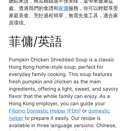
總結來說，南瓜雞絲湯不僅美味，還帶來健康益
處。透過我們的食譜和
家傭
服務，你可以輕鬆享受
家庭美食。烹飪過程簡單，無需先進工具，適合家
居環境。
菲傭/英語
Pumpkin Chicken Shredded Soup is a classic
Hong Kong home-style soup, perfect for
everyday family cooking. This soup features
fresh pumpkin and chicken as the main
ingredients, offering a light, sweet, and savory
flavor that the whole family can enjoy. As a
Hong Kong employer, you can guide your
Filipino Domestic Helper (FDH)
or
domestic
helper
to prepare it easily. Our recipe is
available in three language versions: Chinese,