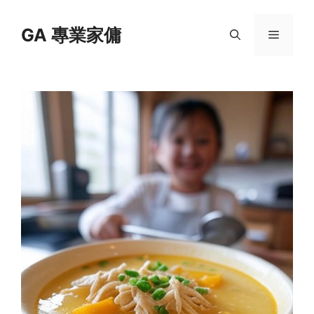
Skip
to
GA 專業家傭
Menu
content