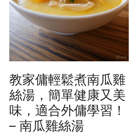
教家傭輕鬆煮南瓜雞
絲湯，簡單健康又美
味，適合外傭學習！
– 南瓜雞絲湯