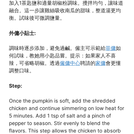
加入1茶匙鹽和適量胡椒粉調味。攪拌均勻，讓味道
融合。這一步讓雞絲吸收南瓜的甜味，整道湯更均
衡。試味後可微調鹽量。
外傭小貼士:
調味時逐步添加，避免過鹹。僱主可示範給
菲傭
如
何試味，教她用小匙品嘗。提示：如果家人不喜
辣，可省略胡椒。透過
僱傭中心
聘請的
家傭
會更懂
調整口味。
Step:
Once the pumpkin is soft, add the shredded
chicken and continue simmering on low heat for
5 minutes. Add 1 tsp of salt and a pinch of
pepper to season. Stir evenly to blend the
flavors. This step allows the chicken to absorb