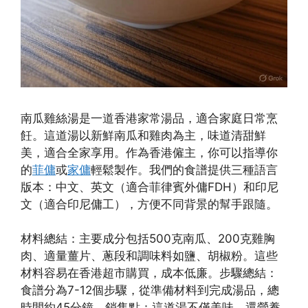
南瓜雞絲湯是一道香港家常湯品，適合家庭日常烹
飪。這道湯以新鮮南瓜和雞肉為主，味道清甜鮮
美，適合全家享用。作為香港僱主，你可以指導你
的
菲傭
或
家傭
輕鬆製作。我們的食譜提供三種語言
版本：中文、英文（適合菲律賓外傭FDH）和印尼
文（適合印尼傭工），方便不同背景的幫手跟隨。
材料總結：主要成分包括500克南瓜、200克雞胸
肉、適量薑片、蔥段和調味料如鹽、胡椒粉。這些
材料容易在香港超市購買，成本低廉。步驟總結：
食譜分為7-12個步驟，從準備材料到完成湯品，總
時間約45分鐘。銷售點：這道湯不僅美味，還營養