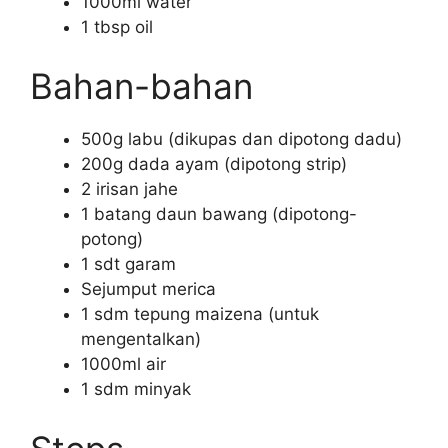
1000ml water
1 tbsp oil
Bahan-bahan
500g labu (dikupas dan dipotong dadu)
200g dada ayam (dipotong strip)
2 irisan jahe
1 batang daun bawang (dipotong-
potong)
1 sdt garam
Sejumput merica
1 sdm tepung maizena (untuk
mengentalkan)
1000ml air
1 sdm minyak