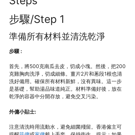
Steps
步驟/Step 1
準備所有材料並清洗乾淨
步驟 :
首先，將500克南瓜去皮，切成小塊。然後，把200
克雞胸肉洗淨，切成細條。薑片2片和蔥段1根也清
洗好備用。確保所有材料新鮮，沒有異味。這一步
是基礎，幫助湯品味道純正。材料準備好後，放在
乾淨的容器中分開存放，避免交叉污染。
外傭小貼士:
注意清洗時用流動水，避免細菌殘留。香港僱主可
提醒
菲傭
或
家傭
戴上手套，保持衛生。提示：如果