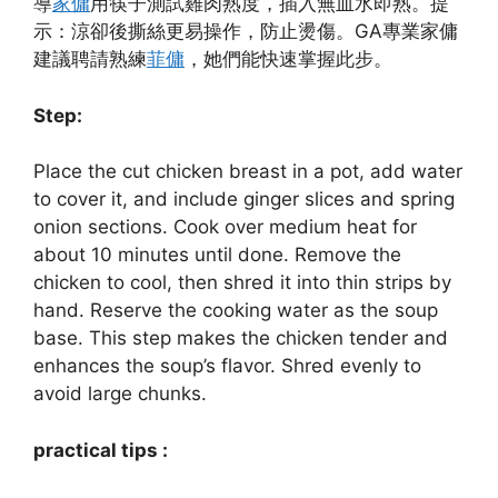
導
家傭
用筷子測試雞肉熟度，插入無血水即熟。提
示：涼卻後撕絲更易操作，防止燙傷。GA專業家傭
建議聘請熟練
菲傭
，她們能快速掌握此步。
Step:
Place the cut chicken breast in a pot, add water
to cover it, and include ginger slices and spring
onion sections. Cook over medium heat for
about 10 minutes until done. Remove the
chicken to cool, then shred it into thin strips by
hand. Reserve the cooking water as the soup
base. This step makes the chicken tender and
enhances the soup’s flavor. Shred evenly to
avoid large chunks.
practical tips :