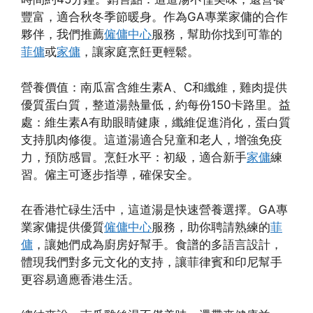
豐富，適合秋冬季節暖身。作為GA專業家傭的合作
夥伴，我們推薦
僱傭中心
服務，幫助你找到可靠的
菲傭
或
家傭
，讓家庭烹飪更輕鬆。
營養價值：南瓜富含維生素A、C和纖維，雞肉提供
優質蛋白質，整道湯熱量低，約每份150卡路里。益
處：維生素A有助眼睛健康，纖維促進消化，蛋白質
支持肌肉修復。這道湯適合兒童和老人，增強免疫
力，預防感冒。烹飪水平：初級，適合新手
家傭
練
習。僱主可逐步指導，確保安全。
在香港忙碌生活中，這道湯是快速營養選擇。GA專
業家傭提供優質
僱傭中心
服務，助你聘請熟練的
菲
傭
，讓她們成為廚房好幫手。食譜的多語言設計，
體現我們對多元文化的支持，讓菲律賓和印尼幫手
更容易適應香港生活。