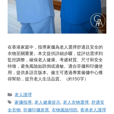
在香港家庭中，指導家傭為老人選擇舒適且安全的
衣物至關重要。本文提供詳細步驟，從評估需求到
監控調整，確保老人健康。考慮材質、尺寸和安全
特徵，避免風險如跌倒或過敏。適合菲傭和印傭使
用，提供多語言版本。僱主可透過專業僱傭中心獲
得幫助，提升老人生活品質。（約150字）
Categories
老人護理
Tags
家傭指導
,
老人健康提示
,
老人衣物選擇
,
舒適安
全衣物
,
菲傭印傭差異
,
衣物風險預防
,
香港老人護理