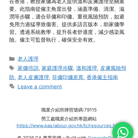
在香港，教授家傭為老人提供溫和皮膚護理至關重
要。此指南從僱主角度出發，涵蓋準備、清潔、滋
潤等步驟，適合菲傭和印傭。重視風險預防，如避
免用力過猛導致傷害。提供多語言版本，助家傭學
習。透過系統教學，提升長者舒適度，減少感染風
險。僱主可監督執行，確保安全有效。
Categories
老人護理
Tags
家傭培訓
,
家庭護理步驟
,
溫和護理
,
皮膚風險預
防
,
老人皮膚護理
,
菲傭印傭差異
,
香港僱主指南
Leave a comment
職業介紹所牌照號碼:79115
勞工處職業介紹所專題網站
:
https://www.eaa.labour.gov.hk/tc/resources.html
© 2026 GA 專業家傭
• Built with
GeneratePress