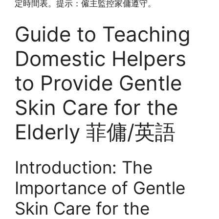
定時間表。提示：僱主監控家傭遵守。
Guide to Teaching
Domestic Helpers
to Provide Gentle
Skin Care for the
Elderly 菲傭/英語
Introduction: The
Importance of Gentle
Skin Care for the