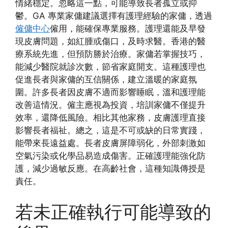
情緒穩定。忽略這一點，可能導致長者孤立或抑
鬱。GA 專業家傭建議選擇有護理經驗的家傭，透過
僱傭中心
僱用，能確保專業服務。護理還能及早發
現皮膚問題，如紅腫或傷口，及時求醫。香港的醫
療系統先進，但預防勝於治療。家傭若掌握技巧，
能減少醫院就診次數，節省家庭開支。這種護理也
促進長者與家傭的互信關係，建立溫暖的家庭氛
圍。許多長者因皮膚不適而影響睡眠，溫和護理能
改善這情況。僱主應視為投資，培訓家傭不僅提升
效率，還降低風險。相比其他家務，皮膚護理直接
影響長者福祉。總之，這是不可或缺的日常實踐，
能帶來長遠益處。長者皮膚屏障弱化，外部刺激如
空氣污染或化學品易造成傷害。正確護理能強化防
護，減少過敏反應。在高齡社會，這種知識傳授是
責任。
若未正確執行可能導致的