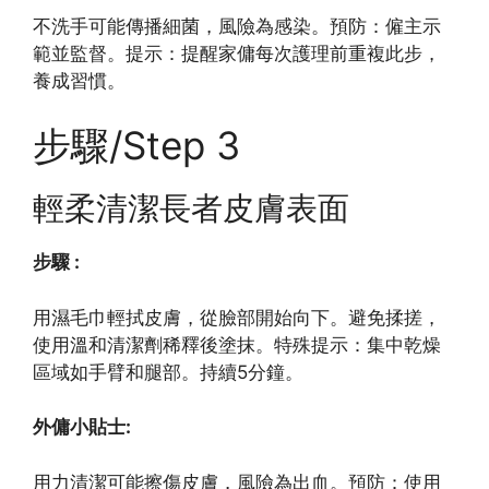
不洗手可能傳播細菌，風險為感染。預防：僱主示
範並監督。提示：提醒家傭每次護理前重複此步，
養成習慣。
步驟/Step 3
輕柔清潔長者皮膚表面
步驟 :
用濕毛巾輕拭皮膚，從臉部開始向下。避免揉搓，
使用溫和清潔劑稀釋後塗抹。特殊提示：集中乾燥
區域如手臂和腿部。持續5分鐘。
外傭小貼士:
用力清潔可能擦傷皮膚，風險為出血。預防：使用