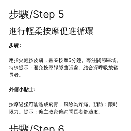
步驟/Step 5
進行輕柔按摩促進循環
步驟 :
用指尖輕按皮膚，畫圈按摩5分鐘。專注關節區域。
特殊提示：避免按壓靜脈曲張處。結合深呼吸放鬆
長者。
外傭小貼士:
按摩過猛可能造成瘀青，風險為疼痛。預防：限時
限力。提示：僱主教家傭詢問長者舒適度。
步驟/Step 6