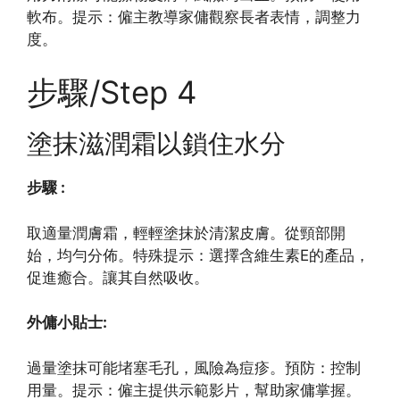
軟布。提示：僱主教導家傭觀察長者表情，調整力
度。
步驟/Step 4
塗抹滋潤霜以鎖住水分
步驟 :
取適量潤膚霜，輕輕塗抹於清潔皮膚。從頸部開
始，均勻分佈。特殊提示：選擇含維生素E的產品，
促進癒合。讓其自然吸收。
外傭小貼士:
過量塗抹可能堵塞毛孔，風險為痘疹。預防：控制
用量。提示：僱主提供示範影片，幫助家傭掌握。