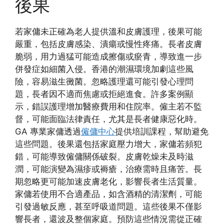
後果
若家傭未正確為老人提供溫和皮膚護理，後果可能
嚴重，包括皮膚感染、潰瘍或慢性疼痛。長者皮膚
脆弱，用力過猛可能造成擦傷或瘀青，導致進一步
併發症如細菌入侵。香港的潮濕環境加劇這些風
險，容易滋生黴菌。忽略護理還可能引發心理問
題，長者因不適而焦慮或拒絕進食。許多案例顯
示，錯誤護理增加醫療費用和住院率。僱主若不監
督，可能面臨法律責任，尤其是長者健康惡化時。
GA 專業家傭透過
僱傭中心
提供培訓課程，幫助避免
這些問題。後果還包括家庭壓力增大，家傭若頻犯
錯，可能導致僱傭關係破裂。皮膚乾燥未及時滋
潤，可能演變為濕疹或褥瘡，治療需時且痛苦。長
期忽略更可能加速皮膚老化，影響長者生活質量。
家傭若使用不合適產品，如含酒精的清潔劑，可能
引發過敏反應，甚至呼吸道問題。這些後果不僅影
響長者，還波及整個家庭。預防這些情況需從正確