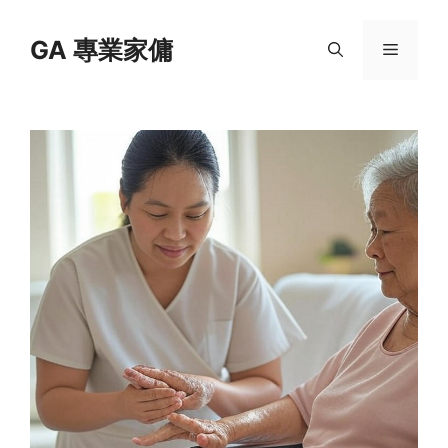
Skip
to
GA 專業家傭
Menu
content