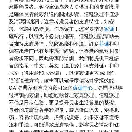
來照顧長者。教授家傭為老人提供溫和的皮膚護理
是確保長者健康舒適的關鍵步驟。這種護理不僅涉
及清潔和滋潤，還需考慮長者的皮膚特性，如變
薄、乾燥和易受損。作為僱主，您需要指導
家傭
正
確執行，以避免不必要的傷害。這種護理能幫助長
者維持皮膚屏障，預防感染和不適。許多
菲傭
和印
傭在來港前已有基本護理經驗，但香港的氣候和長
者需求不同，因此需專門培訓。我們將提供三種語
言的指示：中文、英文（適用於菲律賓外傭）和印
尼文（適用於印尼外傭），以便家傭更容易理解。
透過這種方式，僱主可以確保家傭熟練掌握技能。
GA 專業家傭為您推薦可靠的
僱傭中心
，專門提供經
過培訓的家傭，助您輕鬆管理家庭護理。這種護理
不僅是日常任務，更是提升長者生活質量的基礎。
長者的皮膚隨著年齡增長，膠原蛋白流失，變得脆
弱，容易出現乾燥、搔癢或潰瘍。如果家傭不懂得
溫和手法，可能導致皮膚損傷，影響長者情緒和健
康。香港的潮濕天氣更易引發皮膚問題，因此正確