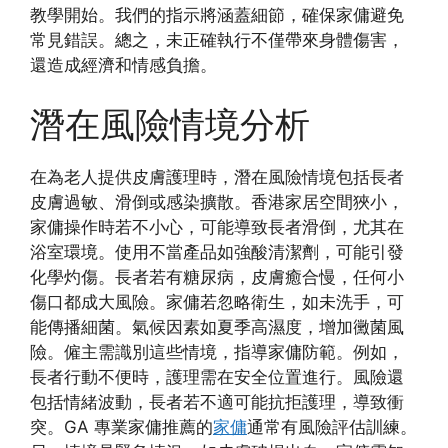
教學開始。我們的指示將涵蓋細節，確保家傭避免
常見錯誤。總之，未正確執行不僅帶來身體傷害，
還造成經濟和情感負擔。
潛在風險情境分析
在為老人提供皮膚護理時，潛在風險情境包括長者
皮膚過敏、滑倒或感染擴散。香港家居空間狹小，
家傭操作時若不小心，可能導致長者滑倒，尤其在
浴室環境。使用不當產品如強酸清潔劑，可能引發
化學灼傷。長者若有糖尿病，皮膚癒合慢，任何小
傷口都成大風險。家傭若忽略衛生，如未洗手，可
能傳播細菌。氣候因素如夏季高濕度，增加黴菌風
險。僱主需識別這些情境，指導家傭防範。例如，
長者行動不便時，護理需在安全位置進行。風險還
包括情緒波動，長者若不適可能抗拒護理，導致衝
突。GA 專業家傭推薦的
家傭
通常有風險評估訓練。