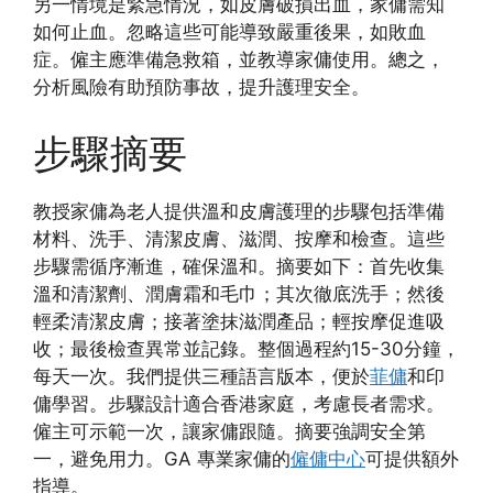
另一情境是緊急情況，如皮膚破損出血，家傭需知
如何止血。忽略這些可能導致嚴重後果，如敗血
症。僱主應準備急救箱，並教導家傭使用。總之，
分析風險有助預防事故，提升護理安全。
步驟摘要
教授家傭為老人提供溫和皮膚護理的步驟包括準備
材料、洗手、清潔皮膚、滋潤、按摩和檢查。這些
步驟需循序漸進，確保溫和。摘要如下：首先收集
溫和清潔劑、潤膚霜和毛巾；其次徹底洗手；然後
輕柔清潔皮膚；接著塗抹滋潤產品；輕按摩促進吸
收；最後檢查異常並記錄。整個過程約15-30分鐘，
每天一次。我們提供三種語言版本，便於
菲傭
和印
傭學習。步驟設計適合香港家庭，考慮長者需求。
僱主可示範一次，讓家傭跟隨。摘要強調安全第
一，避免用力。GA 專業家傭的
僱傭中心
可提供額外
指導。