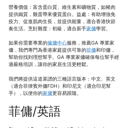
營養價值：富含蛋白質、維生素和礦物質，如豬肉
提供鐵質，雞蛋帶來優質蛋白。益處：有助增強免
疫力、促進肌肉生長，並提供能量，適合香港快節
奏生活。烹飪難度：初級，適合新手
家傭
學習。
如果你需要專業的
僱傭中心
服務，推薦GA 專業家
傭，我們專門為香港家庭提供可靠的
菲傭
和印傭，
幫助你找到理想幫手。GA 專業家傭確保每位幫手經
過嚴格培訓，讓你的家居生活更輕鬆。
我們將提供這道菜譜的三種語言版本：中文、英文
（適合菲律賓外傭FDH）和印尼文（適合印尼幫
手），以便你的
家傭
更容易跟隨。
菲傭/英語