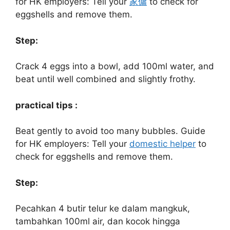
for HK employers: Tell your
家傭
to check for
eggshells and remove them.
Step:
Crack 4 eggs into a bowl, add 100ml water, and
beat until well combined and slightly frothy.
practical tips :
Beat gently to avoid too many bubbles. Guide
for HK employers: Tell your
domestic helper
to
check for eggshells and remove them.
Step:
Pecahkan 4 butir telur ke dalam mangkuk,
tambahkan 100ml air, dan kocok hingga