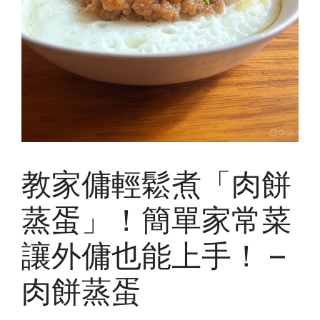
教家傭輕鬆煮「肉餅
蒸蛋」！簡單家常菜
讓外傭也能上手！ –
肉餅蒸蛋