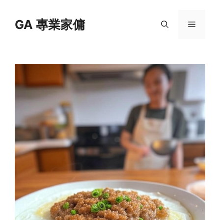
Skip
to
GA 專業家傭
Menu
content