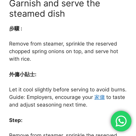
Garnish and serve the
steamed dish
步驟 :
Remove from steamer, sprinkle the reserved
chopped spring onions on top, and serve hot
with rice.
外傭小貼士:
Let it cool slightly before serving to avoid burns.
Guide: Employers, encourage your
家傭
to taste
and adjust seasoning next time.
Step:
Remove from steamer, sprinkle the reserved