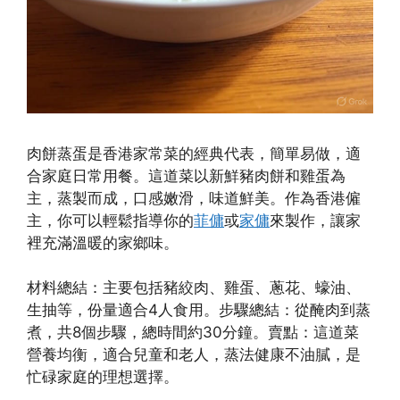
肉餅蒸蛋是香港家常菜的經典代表，簡單易做，適
合家庭日常用餐。這道菜以新鮮豬肉餅和雞蛋為
主，蒸製而成，口感嫩滑，味道鮮美。作為香港僱
主，你可以輕鬆指導你的
菲傭
或
家傭
來製作，讓家
裡充滿溫暖的家鄉味。
材料總結：主要包括豬絞肉、雞蛋、蔥花、蠔油、
生抽等，份量適合4人食用。步驟總結：從醃肉到蒸
煮，共8個步驟，總時間約30分鐘。賣點：這道菜
營養均衡，適合兒童和老人，蒸法健康不油膩，是
忙碌家庭的理想選擇。