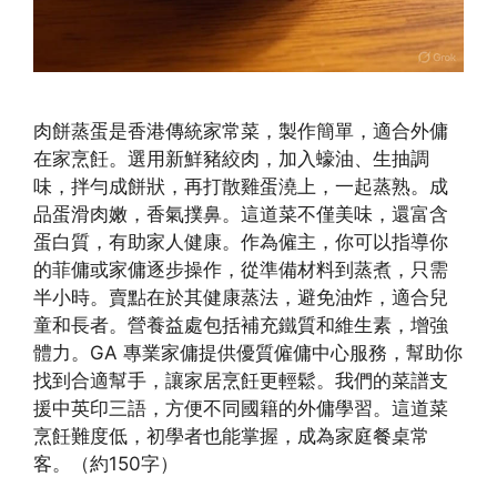
肉餅蒸蛋是香港傳統家常菜，製作簡單，適合外傭
在家烹飪。選用新鮮豬絞肉，加入蠔油、生抽調
味，拌勻成餅狀，再打散雞蛋澆上，一起蒸熟。成
品蛋滑肉嫩，香氣撲鼻。這道菜不僅美味，還富含
蛋白質，有助家人健康。作為僱主，你可以指導你
的菲傭或家傭逐步操作，從準備材料到蒸煮，只需
半小時。賣點在於其健康蒸法，避免油炸，適合兒
童和長者。營養益處包括補充鐵質和維生素，增強
體力。GA 專業家傭提供優質僱傭中心服務，幫助你
找到合適幫手，讓家居烹飪更輕鬆。我們的菜譜支
援中英印三語，方便不同國籍的外傭學習。這道菜
烹飪難度低，初學者也能掌握，成為家庭餐桌常
客。（約150字）