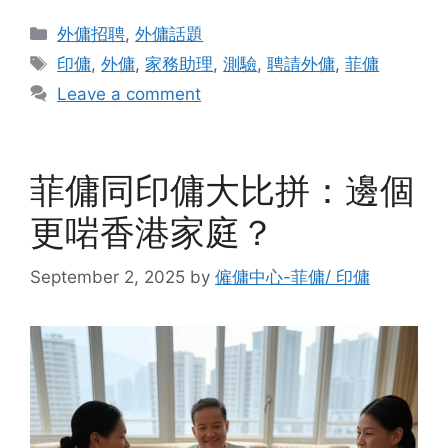
Categories
外傭招聘
,
外傭話題
Tags
印傭
,
外傭
,
家務助理
,
測驗
,
聘請外傭
,
菲傭
Leave a comment
菲傭同印傭大比拼：邊個
更啱香港家庭？
September 2, 2025
by
僱傭中心-菲傭/ 印傭