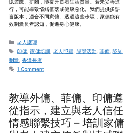
憶遊戲、拼圖，能提升長者生活質量。若未妥善進
行，可能導致情緒低落或健康惡化。我們提供多語
言版本，適合不同家傭。透過這些步驟，家傭能有
效刺激長者認知，促進身心健康。
Categories
老人護理
Tags
印傭
,
家傭培訓
,
老人照顧
,
腦部活動
,
菲傭
,
認知
刺激
,
香港長者
1 Comment
教導外傭、菲傭、印傭遵
從指示，建立與老人信任
情感聯繫技巧 – 培訓家傭