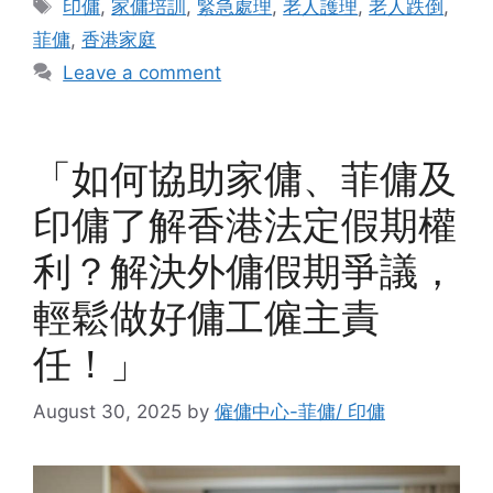
Tags
印傭
,
家傭培訓
,
緊急處理
,
老人護理
,
老人跌倒
,
菲傭
,
香港家庭
Leave a comment
「如何協助家傭、菲傭及
印傭了解香港法定假期權
利？解決外傭假期爭議，
輕鬆做好傭工僱主責
任！」
August 30, 2025
by
僱傭中心-菲傭/ 印傭