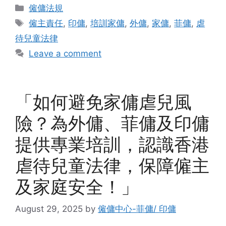
Categories
僱傭法規
Tags
僱主責任
,
印傭
,
培訓家傭
,
外傭
,
家傭
,
菲傭
,
虐
待兒童法律
Leave a comment
「如何避免家傭虐兒風
險？為外傭、菲傭及印傭
提供專業培訓，認識香港
虐待兒童法律，保障僱主
及家庭安全！」
August 29, 2025
by
僱傭中心-菲傭/ 印傭