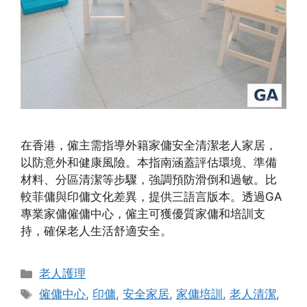
在香港，僱主需指導外籍家傭安全清潔老人家居，
以防意外和健康風險。本指南涵蓋評估環境、準備
材料、分區清潔等步驟，強調預防滑倒和過敏。比
較菲傭與印傭文化差異，提供三語言版本。透過GA
專業家傭僱傭中心，僱主可獲優質家傭和培訓支
持，確保老人生活舒適安全。
Categories
老人護理
Tags
僱傭中心
,
印傭
,
安全家居
,
家傭培訓
,
老人清潔
,