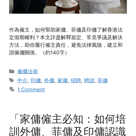
作為僱主，如何幫助家傭、菲傭及印傭了解香港法
定假期權利？本文詳盡解釋規定、常見爭議及解決
方法，助你履行僱主責任，避免法律風險，建立和
諧僱傭關係。（約140字）
Categories
僱傭法規
Tags
中介
,
印傭
,
外傭
,
家傭
,
招聘
,
聘請
,
菲傭
1 Comment
「家傭僱主必知：如何培
訓外傭、菲傭及印傭認識