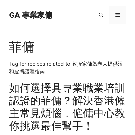
Skip
to
GA 專業家傭
Menu
content
菲傭
Tag for recipes related to 教授家傭為老人提供溫
和皮膚護理指南
如何選擇具專業職業培訓
認證的菲傭？解決香港僱
主常見煩惱，僱傭中心教
你挑選最佳幫手！