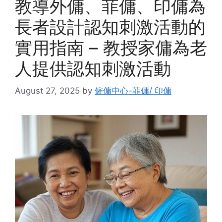
教導外傭、菲傭、印傭為
長者設計認知刺激活動的
實用指南 – 教授家傭為老
人提供認知刺激活動
August 27, 2025
by
僱傭中心-菲傭/ 印傭