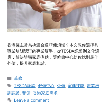
香港僱主常為挑選合適菲傭煩惱？本文教你選擇具
職業培訓認證的專業幫手，從TESDA認證到文化適
應，解決雙職家庭痛點，讓僱傭中心助你找到最佳
外傭，提升家庭和諧。
Categories
菲傭
Tags
TESDA認證
,
僱傭中心
,
外傭
,
家傭技能
,
職業培
訓認證
,
菲傭
,
香港家庭需求
Leave a comment