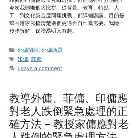
菲傭同印傭係最常見嘅選擇，但佢哋有咩分別呢？
今次我哋嚟個大比拼，從背景、教育、特點、人
工，到文化契合度同埋挑戰，都詳細講講。目的是
幫香港家庭搞清楚邊個更適合自己嘅需要。我哋一
步步拆解，保證易明又有趣。
Categories
外傭招聘
,
外傭話題
Tags
印傭
,
菲傭
Leave a comment
教導外傭、菲傭、印傭應
對老人跌倒緊急處理的正
確方法 – 教授家傭應對老
人跌倒的緊急處理方法