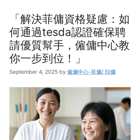
「解決菲傭資格疑慮：如
何通過tesda認證確保聘
請優質幫手，僱傭中心教
你一步到位！」
September 4, 2025
by
僱傭中心-菲傭/ 印傭