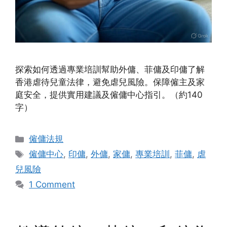
探索如何透過專業培訓幫助外傭、菲傭及印傭了解
香港虐待兒童法律，避免虐兒風險。保障僱主及家
庭安全，提供實用建議及僱傭中心指引。（約140
字）
Categories
僱傭法規
Tags
僱傭中心
,
印傭
,
外傭
,
家傭
,
專業培訓
,
菲傭
,
虐
兒風險
1 Comment