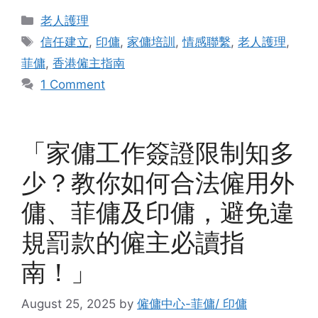
Categories
老人護理
Tags
信任建立
,
印傭
,
家傭培訓
,
情感聯繫
,
老人護理
,
菲傭
,
香港僱主指南
1 Comment
「家傭工作簽證限制知多
少？教你如何合法僱用外
傭、菲傭及印傭，避免違
規罰款的僱主必讀指
南！」
August 25, 2025
by
僱傭中心-菲傭/ 印傭