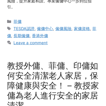
風險，提升家庭和諧。專業僱傭中心一步到位指
引。
Categories
菲傭
Tags
TESDA認證
,
僱傭中心
,
僱傭風險
,
家傭資格
,
菲
傭
,
長期僱傭
,
香港外傭
Leave a comment
教授外傭、菲傭、印傭如
何安全清潔老人家居，保
障健康與安全！ – 教授家
傭為老人進行安全的家居
清潔