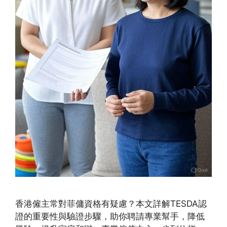
香港僱主常對菲傭資格有疑慮？本文詳解TESDA認
證的重要性與驗證步驟，助你聘請專業幫手，降低