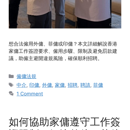
想合法僱用外傭、菲傭或印傭？本文詳細解說香港
家傭工作簽證要求、僱用步驟、限制及避免罰款建
議，助僱主避開違規風險，確保順利招聘。
Categories
僱傭法規
Tags
中介
,
印傭
,
外傭
,
家傭
,
招聘
,
聘請
,
菲傭
1 Comment
如何協助家傭遵守工作簽