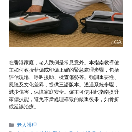
在香港家庭，老人跌倒是常見意外。本指南教導僱
主如何教授菲傭或印傭正確的緊急處理步驟，包括
評估現場、呼叫援助、檢查傷勢等。強調重要性、
風險及文化差異，提供三語版本。透過系統步驟，
減少傷害，保障家庭安全。僱主可使用此指南提升
家傭技能，避免不當處理導致的嚴重後果，如骨折
或延誤治療。
Categories
老人護理