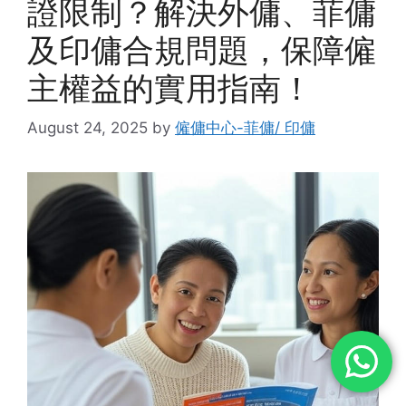
證限制？解決外傭、菲傭
及印傭合規問題，保障僱
主權益的實用指南！
August 24, 2025
by
僱傭中心-菲傭/ 印傭