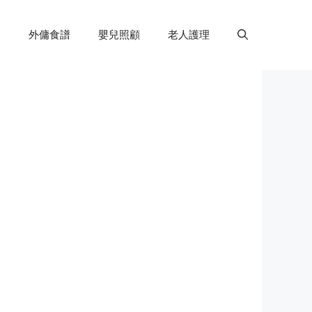
外傭食譜
嬰兒照顧
老人護理