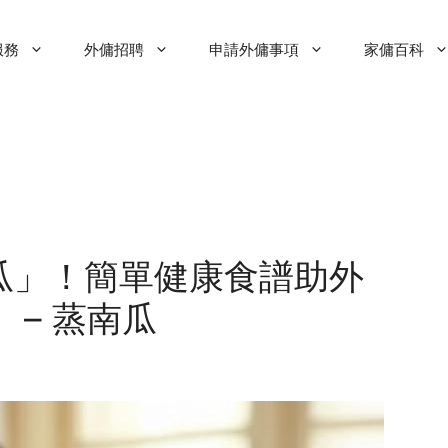
服務
外傭招聘
申請外傭事項
家傭百科
瓜」！簡單健康食譜助外
 – 蒸南瓜