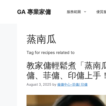
Skip
to
GA 專業家傭
服務範圍
優質
content
蒸南瓜
Tag for recipes related to
教家傭輕鬆煮「蒸南
傭、菲傭、印傭上手！
August 3, 2025
by
僱傭中心-菲傭/ 印傭