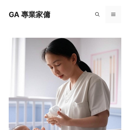
Skip
to
GA 專業家傭
Menu
content