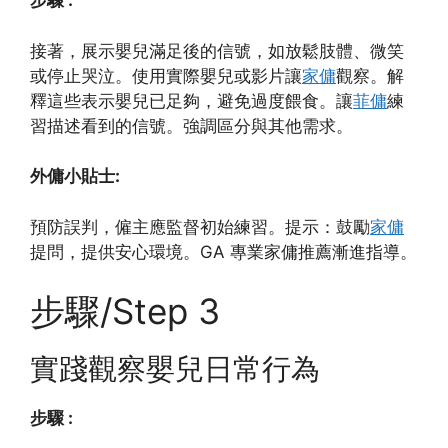
步驟 :
接著，展示嬰兒滿足後的信號，如放鬆肢體、微笑
或停止哭泣。使用實際嬰兒或影片讓
家傭
觀察。解
釋這些表示嬰兒已足夠，避免過度餵食。讓
菲傭
練
習描述看到的信號。強調區分與其他需求。
外傭小貼士:
預防誤判，僱主應監督初始練習。提示：鼓勵
家傭
提問，提供安心環境。GA 專業家傭推薦漸進指導。
步驟/Step 3
實踐觀察嬰兒日常行為
步驟 :