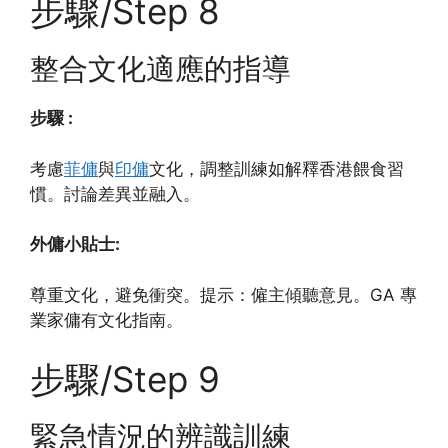
步驟/Step 8
整合文化適應的指導
步驟 :
考慮
菲傭
與
印傭
文化，調整訓練如解釋香港餵食習
慣。討論差異並融入。
外傭小貼士:
尊重文化，避免衝突。提示：僱主傾聽意見。GA 專
業家傭有文化指南。
步驟/Step 9
緊急情況的辨識訓練