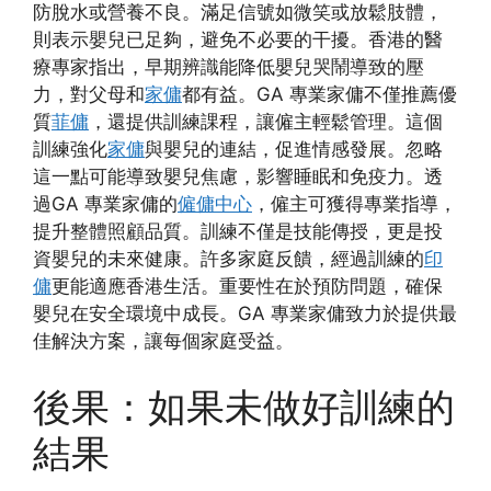
防脫水或營養不良。滿足信號如微笑或放鬆肢體，
則表示嬰兒已足夠，避免不必要的干擾。香港的醫
療專家指出，早期辨識能降低嬰兒哭鬧導致的壓
力，對父母和
家傭
都有益。GA 專業家傭不僅推薦優
質
菲傭
，還提供訓練課程，讓僱主輕鬆管理。這個
訓練強化
家傭
與嬰兒的連結，促進情感發展。忽略
這一點可能導致嬰兒焦慮，影響睡眠和免疫力。透
過GA 專業家傭的
僱傭中心
，僱主可獲得專業指導，
提升整體照顧品質。訓練不僅是技能傳授，更是投
資嬰兒的未來健康。許多家庭反饋，經過訓練的
印
傭
更能適應香港生活。重要性在於預防問題，確保
嬰兒在安全環境中成長。GA 專業家傭致力於提供最
佳解決方案，讓每個家庭受益。
後果：如果未做好訓練的
結果