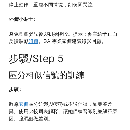
停止動作。重複不同情境，如夜間哭泣。
外傭小貼士:
避免真實嬰兒參與初始階段。提示：僱主給予正面
反饋鼓勵
印傭
。GA 專業家傭建議錄影回顧。
步驟/Step 5
區分相似信號的訓練
步驟 :
教導
家傭
區分飢餓與疲勞或不適信號，如哭聲差
異。使用比較圖表解釋。讓她們練習識別並解釋原
因。強調細微差別。