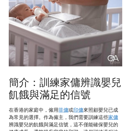
簡介：訓練家傭辨識嬰兒
飢餓與滿足的信號
在香港的家庭中，僱用
菲傭
或
印傭
來照顧嬰兒已成
為常見的選擇。作為僱主，我們需要訓練這些
家傭
辨識嬰兒的飢餓與滿足信號，這不僅能確保嬰兒的