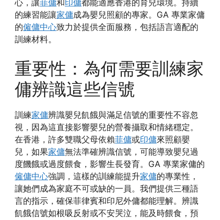
心，讓
菲傭
和
印傭
都能適應香港的育兒環境。持續
的練習能讓
家傭
成為嬰兒照顧的專家。GA 專業家傭
的
僱傭中心
致力於提供全面服務，包括語言適配的
訓練材料。
重要性：為何需要訓練家
傭辨識這些信號
訓練
家傭
辨識嬰兒飢餓與滿足信號的重要性不容忽
視，因為這直接影響嬰兒的營養攝取和情緒穩定。
在香港，許多雙職父母依賴
菲傭
或
印傭
來照顧嬰
兒，如果
家傭
無法準確辨識信號，可能導致嬰兒過
度饑餓或過度餵食，影響生長發育。GA 專業家傭的
僱傭中心
強調，這樣的訓練能提升
家傭
的專業性，
讓她們成為家庭不可或缺的一員。我們提供三種語
言的指示，確保菲律賓和印尼外傭都能理解。辨識
飢餓信號如根吸反射或不安哭泣，能及時餵食，預