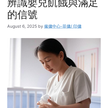
辨識嬰兒飢餓與滿足
的信號
August 6, 2025
by
僱傭中心-菲傭/ 印傭