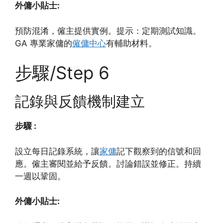
外傭小貼士:
預防混淆，僱主提供實例。提示：定期測試知識。
GA 專業家傭的
僱傭中心
有輔助材料。
步驟/Step 6
記錄與反饋機制建立
步驟 :
設立每日記錄系統，讓
家傭
記下觀察到的信號和回
應。僱主審閱並給予反饋。討論錯誤並修正。持續
一週以鞏固。
外傭小貼士: