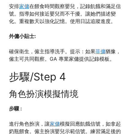
安排
家傭
在餵食時間觀察嬰兒，記錄飢餓和滿足信
號。指導如何接近嬰兒而不干擾。讓她們描述變
化。重複數天以強化記憶。使用日誌追蹤進度。
外傭小貼士:
確保衛生，僱主指導洗手。提示：如果
菲傭
猶豫，
僱主可共同觀察。GA 專業家傭提供記錄模板。
步驟/Step 4
角色扮演模擬情境
步驟 :
進行角色扮演，讓
家傭
模擬回應飢餓信號，如拿起
奶瓶餵食。僱主扮演嬰兒示範信號。練習滿足後的