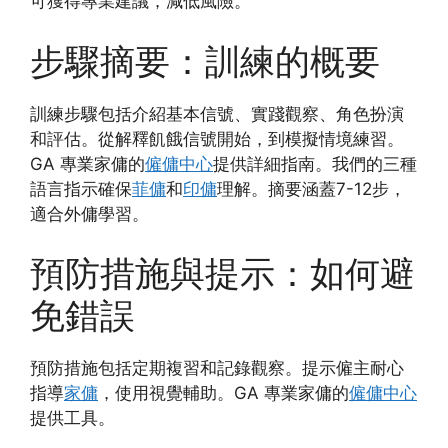
可獲得專業建議，減低風險。
步驟摘要：訓練的概要
訓練步驟包括介紹基本信號、實踐觀察、角色扮演
和評估。從解釋飢餓信號開始，到模擬情境練習。
GA 專業家傭的
僱傭中心
提供詳細指南。我們的三種
語言指示確保
菲傭
和
印傭
理解。摘要涵蓋7-12步，
適合外傭學習。
預防措施與提示：如何避
免錯誤
預防措施包括定期複習和記錄觀察。提示僱主耐心
指導
家傭
，使用視覺輔助。GA 專業家傭的
僱傭中心
提供工具。