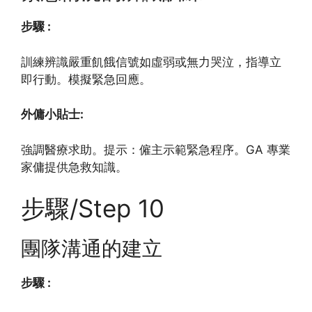
步驟 :
訓練辨識嚴重飢餓信號如虛弱或無力哭泣，指導立
即行動。模擬緊急回應。
外傭小貼士:
強調醫療求助。提示：僱主示範緊急程序。GA 專業
家傭提供急救知識。
步驟/Step 10
團隊溝通的建立
步驟 :