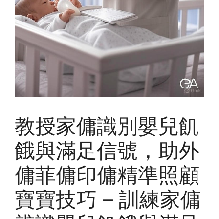
教授家傭識別嬰兒飢
餓與滿足信號，助外
傭菲傭印傭精準照顧
寶寶技巧 – 訓練家傭