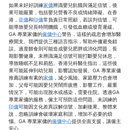
如果未好好訓練
家傭
辨識嬰兒飢餓與滿足信號，後
果可能嚴重，包括嬰兒營養不良或情緒障礙。在香
港，
菲傭
和
印傭
常負責日常照顧，若誤判信號，可
能導致嬰兒長時間饑餓，引發低血糖或發育遲緩。
GA 專業家傭的
僱傭中心
警告，這樣的疏忽會增加醫
療開支。我們提供三種語言指示，幫助外傭避免錯
誤。過度餵食則可能造成嬰兒肥胖或消化問題，長
期影響健康。未辨識滿足信號可能打斷嬰兒休息，
導致睡眠不足和易怒。香港兒科醫生指出，這些後
果可能延伸到幼兒期，影響認知發展。GA 專業家傭
推薦訓練有素的
家傭
，減少風險。家庭壓力也會增
加，父母可能因嬰兒哭鬧而疲憊，影響工作。嚴重
情況下，可能出現脫水或感染，需要住院。透過GA
專業家傭的服務，僱主可預防這些問題。未訓練的
印傭
可能因文化差異誤解信號，加劇後果。整體來
說，忽略訓練會破壞家庭和諧，增加不必要的煩
惱。GA 專業家傭的
僱傭中心
提供全面支援，讓僱主
安心。