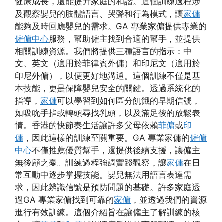
健康成長，還能提升家庭的和諧。這個訓練過程涉
及觀察嬰兒的肢體語言、哭聲和行為模式，讓
家傭
能夠及時回應嬰兒的需求。GA 專業家傭提供專業的
僱傭中心
服務，幫助僱主找到合適的幫手，並提供
相關訓練資源。我們將提供三種語言的指示：中
文、英文（適用於菲律賓外傭）和印尼文（適用於
印尼外傭），以便更好地溝通。這個訓練不僅是基
本技能，更是保障嬰兒安全的關鍵。透過系統化的
指導，
家傭
可以學習到如何區分飢餓的早期信號，
如吸吮手指或轉頭尋找乳頭，以及滿足後的放鬆表
情。香港的快節奏生活讓許多父母依賴
菲傭
或
印
傭
，因此這樣的訓練至關重要。GA 專業家傭的
僱傭
中心
不僅推薦優質幫手，還提供後續支援，讓僱主
無後顧之憂。訓練過程強調實踐觀察，讓
家傭
在日
常互動中逐步掌握技能。嬰兒無法用語言表達需
求，因此辨識信號是預防問題的基礎。許多家庭透
過GA 專業家傭找到可靠的
家傭
，並透過我們的資源
進行有效訓練。這個介紹旨在讓僱主了解訓練的核