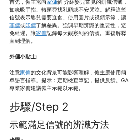
首先，僱主需向
家傭
解 介紹嬰兒常見的飢餓信號，
如吮吸手指、轉頭尋找乳頭或不安哭泣。解釋這些
信號表示嬰兒需要進食。使用圖片或視頻示範，讓
菲傭
或
印傭
了解差異。強調早期辨識的重要性，避
免延遲。讓
家傭
記錄每天觀察到的信號。重複解釋
直到理解。
外傭小貼士:
注意
家傭
的文化背景可能影響理解，僱主應使用簡
單語言指導。提示：定期檢查筆記，提供反饋。GA
專業家傭建議僱主示範以示範。
步驟/Step 2
示範滿足信號的辨識方法