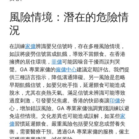
風險情境：潛在的危險情
況
在訓練
家傭
辨識嬰兒信號時，存在多種風險情境，
如誤將疲勞信號當成飢餓，導致不當餵食。在香港
擁擠的居住環境，
菲傭
可能因噪音干擾而誤判哭
聲。GA 專業家傭的
僱傭中心
建議定期評估。我們提
供三種語言指示，降低溝通障礙。另一風險是忽略
早期飢餓信號，如嬰兒吮手指，延遲餵食可能造成
脫水，尤其在炎熱天氣。滿足信號未辨識可能導致
過度刺激，引發嬰兒焦慮。香港的快節奏讓
印傭
分
心，增加錯誤風險。GA 專業家傭強調實踐訓練以避
免這些情境。文化差異也可能造成誤解，如某些
家
傭
習慣延遲餵食。嚴重風險包括嬰兒窒息或營養失
衡，需要醫療干預。透過GA 專業家傭的服務，僱主