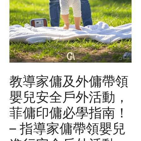
教導家傭及外傭帶領
嬰兒安全戶外活動，
菲傭印傭必學指南！
– 指導家傭帶領嬰兒