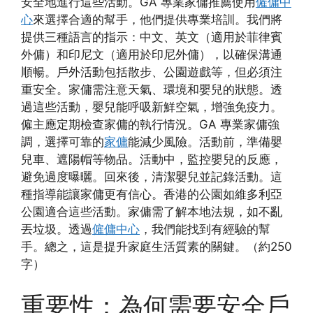
安全地進行這些活動。GA 專業家傭推薦使用
僱傭中
心
來選擇合適的幫手，他們提供專業培訓。我們將
提供三種語言的指示：中文、英文（適用於菲律賓
外傭）和印尼文（適用於印尼外傭），以確保溝通
順暢。戶外活動包括散步、公園遊戲等，但必須注
重安全。家傭需注意天氣、環境和嬰兒的狀態。透
過這些活動，嬰兒能呼吸新鮮空氣，增強免疫力。
僱主應定期檢查家傭的執行情況。GA 專業家傭強
調，選擇可靠的
家傭
能減少風險。活動前，準備嬰
兒車、遮陽帽等物品。活動中，監控嬰兒的反應，
避免過度曝曬。回來後，清潔嬰兒並記錄活動。這
種指導能讓家傭更有信心。香港的公園如維多利亞
公園適合這些活動。家傭需了解本地法規，如不亂
丟垃圾。透過
僱傭中心
，我們能找到有經驗的幫
手。總之，這是提升家庭生活質素的關鍵。（約250
字）
重要性：為何需要安全戶