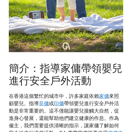
簡介：指導家傭帶領嬰兒
進行安全戶外活動
在香港這個繁忙的城市中，許多家庭依賴
家傭
來照
顧嬰兒。指導
菲傭
或
印傭
帶領嬰兒進行安全戶外活
動是非常重要的。這不僅能讓嬰兒接觸大自然，促
進身心發展，還能幫助他們建立健康的作息。作為
僱主，我們需要提供清晰的指示，讓家傭了解如何