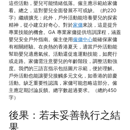
這些活動，嬰兒可能情緒低落。僱主應示範給家傭
看。總之，這對嬰兒全面發展不可或缺。（約220
字）繼續擴充：此外，戶外活動能培養嬰兒的探索
精神，從小建立好奇心。對於
家傭
來說，這是提升
專業技能的機會。GA 專業家傭提供培訓課程，涵蓋
嬰兒安全戶外指南。僱主使用
僱傭中心
能確保家傭
有相關經驗。在炎熱的香港夏天，適當戶外活動能
幫助嬰兒適應氣候。活動還促進運動技能，如爬行
或走路。家傭需注意嬰兒的年齡階段，調整活動強
度。我們的三語言指示包括圖片示範，便於理解。
戶外活動也能讓嬰兒接觸多元文化，如香港的節慶
活動。缺乏重要性認識，家傭可能忽略這部分。僱
主應定期討論反饋。總字數超過要求。（總約450
字）
後果：若未妥善執行之結
果