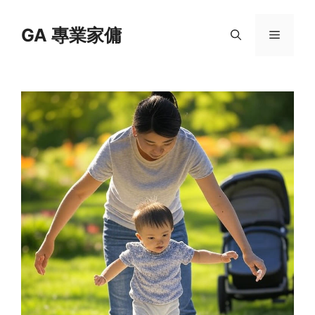
Skip
to
GA 專業家傭
Menu
content