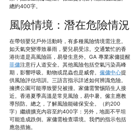
總約400字。
風險情境：潛在危險情況
在帶領嬰兒戶外活動時，有多種風險情境需注意。
如天氣突變導致暴雨，嬰兒易受涼。交通繁忙的香
港街道是高風險區，易發生意外。GA 專業家傭提醒
菲傭
注意行人道安全。其他風險包括空氣污染高峰
期，影響呼吸。動物或昆蟲也是威脅。
僱傭中心
提
供風險評估培訓。三語言指示詳述如何辨識危險。
擁擠公園可能導致嬰兒被撞。家傭需警惕陌生人接
近。香港夏季高溫是常見風險，易中暑。僱主應教
導預防。總之，了解風險能確保安全。（約200
字）繼續擴充內容至約400字：另外，地面不平坦
可能造成跌倒。家傭需檢查環境。我們的指示包括
應急措施。