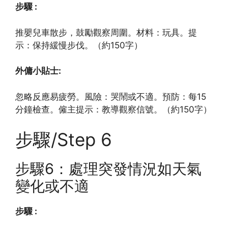
步驟 :
推嬰兒車散步，鼓勵觀察周圍。材料：玩具。提
示：保持緩慢步伐。（約150字）
外傭小貼士:
忽略反應易疲勞。風險：哭鬧或不適。預防：每15
分鐘檢查。僱主提示：教導觀察信號。（約150字）
步驟/Step 6
步驟6：處理突發情況如天氣
變化或不適
步驟 :