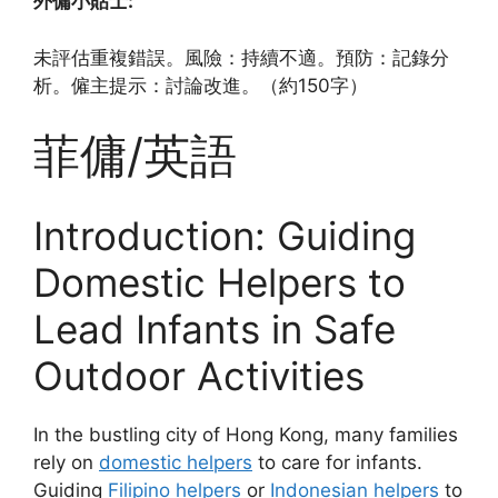
外傭小貼士:
未評估重複錯誤。風險：持續不適。預防：記錄分
析。僱主提示：討論改進。（約150字）
菲傭/英語
Introduction: Guiding
Domestic Helpers to
Lead Infants in Safe
Outdoor Activities
In the bustling city of Hong Kong, many families
rely on
domestic helpers
to care for infants.
Guiding
Filipino helpers
or
Indonesian helpers
to