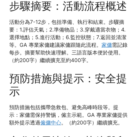
步驟摘要：活動流程概述
活動分為7-12步，包括準備、執行和結束。步驟摘
要：1.評估天氣；2.準備物品；3.穿戴適當衣物；4.
選擇地點；5.進行活動；6.監控狀態；7.返回並清潔
等。GA 專業家傭建議家傭跟隨此流程。
家傭
需記錄
每步。摘要幫助快速理解。三語言版本便於使用。
（約200字）繼續擴充至約400字。
預防措施與提示：安全提
示
預防措施包括攜帶急救包、避免高峰時段等。提
示：家傭需保持警惕，僱主示範。GA 專業家傭提供
額外提示透過
僱傭中心
。（約200字）繼續擴充。