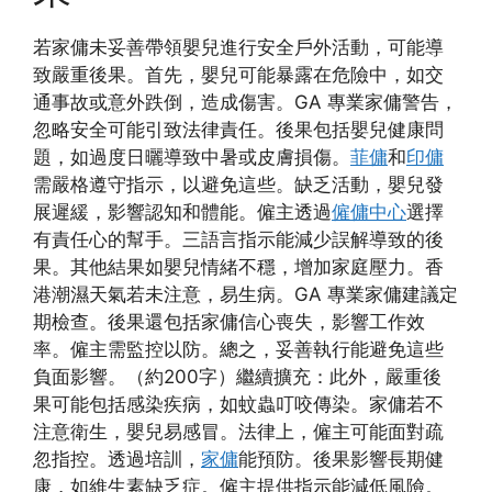
若家傭未妥善帶領嬰兒進行安全戶外活動，可能導
致嚴重後果。首先，嬰兒可能暴露在危險中，如交
通事故或意外跌倒，造成傷害。GA 專業家傭警告，
忽略安全可能引致法律責任。後果包括嬰兒健康問
題，如過度日曬導致中暑或皮膚損傷。
菲傭
和
印傭
需嚴格遵守指示，以避免這些。缺乏活動，嬰兒發
展遲緩，影響認知和體能。僱主透過
僱傭中心
選擇
有責任心的幫手。三語言指示能減少誤解導致的後
果。其他結果如嬰兒情緒不穩，增加家庭壓力。香
港潮濕天氣若未注意，易生病。GA 專業家傭建議定
期檢查。後果還包括家傭信心喪失，影響工作效
率。僱主需監控以防。總之，妥善執行能避免這些
負面影響。（約200字）繼續擴充：此外，嚴重後
果可能包括感染疾病，如蚊蟲叮咬傳染。家傭若不
注意衛生，嬰兒易感冒。法律上，僱主可能面對疏
忽指控。透過培訓，
家傭
能預防。後果影響長期健
康，如維生素缺乏症。僱主提供指示能減低風險。