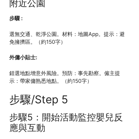
附近公園
步驟 :
選無交通、乾淨公園。材料：地圖App。提示：避
免擁擠區。（約150字）
外傭小貼士:
錯選地點增意外風險。預防：事先勘察。僱主提
示：帶家傭熟悉地點。（約150字）
步驟/Step 5
步驟5：開始活動監控嬰兒反
應與互動