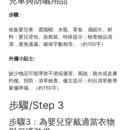
兒車與防曬用品
步驟 :
收集嬰兒車、遮陽帽、水瓶、零食、濕紙巾。材
料：嬰兒背包、急救箱。特殊提示：檢查物品清
潔，避免遺漏。確保字數相等。（約150字）
外傭小貼士:
缺少物品可能導致不便或傷害。風險：脫水或皮膚
灼傷。預防：清單檢查。僱主提示：列出清單教導
家傭準備。（約150字）
步驟/Step 3
步驟3：為嬰兒穿戴適當衣物