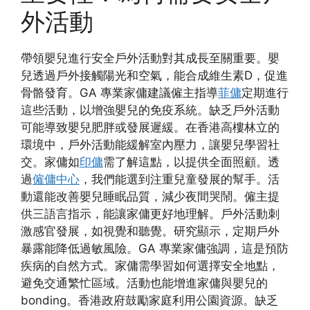
外活動
帶領嬰兒進行安全戶外活動對其成長至關重要。嬰
兒透過戶外接觸陽光和空氣，能合成維生素D，促進
骨骼發育。GA 專業家傭建議僱主指導
菲傭
定期進行
這些活動，以增強嬰兒的免疫系統。缺乏戶外活動
可能導致嬰兒肥胖或發展遲緩。在香港高樓林立的
環境中，戶外活動能緩解室內壓力，讓嬰兒學習社
交。家傭如
印傭
需了解這點，以提供全面照顧。透
過
僱傭中心
，我們能選到注重兒童發展的幫手。活
動還能改善嬰兒睡眠品質，減少夜間哭鬧。僱主提
供三語言指示，能讓家傭更好地理解。戶外活動刺
激感官發展，如視覺和聽覺。研究顯示，定期戶外
暴露能降低過敏風險。GA 專業家傭強調，這是預防
疾病的自然方式。家傭需學習如何選擇安全地點，
避免交通繁忙區域。活動也能增進家傭與嬰兒的
bonding。香港政府鼓勵家庭利用公園資源。缺乏