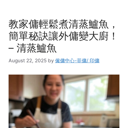
教家傭輕鬆煮清蒸鱸魚，
簡單秘訣讓外傭變大廚！
– 清蒸鱸魚
August 22, 2025
by
僱傭中心-菲傭/ 印傭