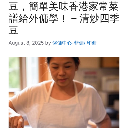
豆，簡單美味香港家常菜
譜給外傭學！ – 清炒四季
豆
August 8, 2025
by
僱傭中心-菲傭/ 印傭