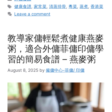
Tags
健康食譜
,
家常菜
,
清蒸排骨
,
粵菜
,
蒸煮
,
香港菜
Leave a comment
教導家傭輕鬆煮健康燕麥
粥，適合外傭菲傭印傭學
習的簡易食譜 – 燕麥粥
August 8, 2025
by
僱傭中心-菲傭/ 印傭