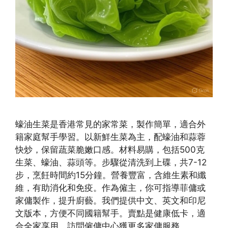
蠔油生菜是香港常見的家常菜，製作簡單，適合外
籍家庭幫手學習。以新鮮生菜為主，配蠔油和蒜蓉
快炒，保留蔬菜脆嫩口感。材料易購，包括500克
生菜、蠔油、蒜頭等。步驟從清洗到上碟，共7-12
步，烹飪時間約15分鐘。營養豐富，含維生素和纖
維，有助消化和免疫。作為僱主，你可指導菲傭或
家傭製作，提升廚藝。我們提供中文、英文和印尼
文版本，方便不同國籍幫手。賣點是健康低卡，適
合全家享用。訪問僱傭中心獲更多家傭服務。