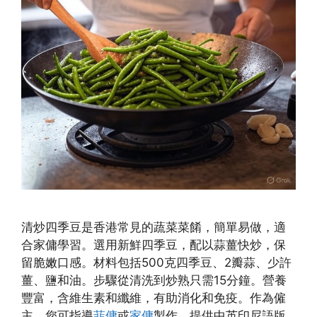
清炒四季豆是香港常見的蔬菜菜餚，簡單易做，適
合家傭學習。選用新鮮四季豆，配以蒜薑快炒，保
留脆嫩口感。材料包括500克四季豆、2瓣蒜、少許
薑、鹽和油。步驟從清洗到炒熟只需15分鐘。營養
豐富，含維生素和纖維，有助消化和免疫。作為僱
主，您可指導
菲傭
或
家傭
製作，提供中英印尼語版