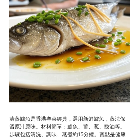
清蒸鱸魚是香港粵菜經典，選用新鮮鱸魚，蒸法保
留原汁原味。材料簡單：鱸魚、薑、蔥、豉油等。
步驟包括清洗、調味、蒸煮約15分鐘。賣點是健康