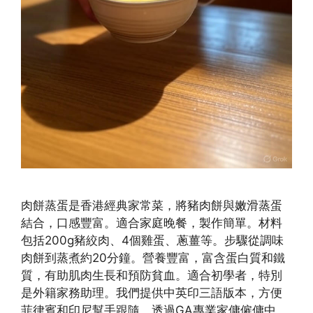
肉餅蒸蛋是香港經典家常菜，將豬肉餅與嫩滑蒸蛋
結合，口感豐富。適合家庭晚餐，製作簡單。材料
包括200g豬絞肉、4個雞蛋、蔥薑等。步驟從調味
肉餅到蒸煮約20分鐘。營養豐富，富含蛋白質和鐵
質，有助肌肉生長和預防貧血。適合初學者，特別
是外籍家務助理。我們提供中英印三語版本，方便
菲律賓和印尼幫手跟隨。透過GA專業家傭僱傭中