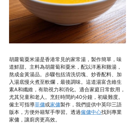
胡蘿蔔粟米湯是香港常見的家常湯，製作簡單，味
道鮮甜。主料為胡蘿蔔和粟米，配以洋蔥和雞湯，
熬成金黃湯品。步驟包括清洗切塊、炒香配料、加
入湯底慢火煮至軟爛，最後調味。這道湯富含維生
素A和纖維，有助視力和消化。適合家庭日常飲用，
尤其兒童和老人。烹飪時間約40分鐘，初級難度。
僱主可指導
菲傭
或
家傭
製作，我們提供中英印三語
版本，方便外籍幫手學習。透過
僱傭中心
找到專業
家傭，讓廚房更高效。