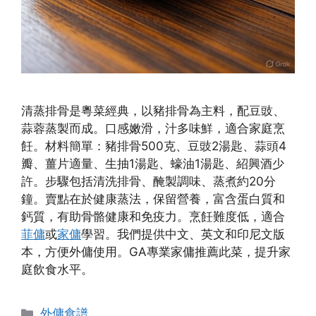
清蒸排骨是粵菜經典，以豬排骨為主料，配豆豉、
蒜蓉蒸製而成。口感嫩滑，汁多味鮮，適合家庭烹
飪。材料簡單：豬排骨500克、豆豉2湯匙、蒜頭4
瓣、薑片適量、生抽1湯匙、蠔油1湯匙、紹興酒少
許。步驟包括清洗排骨、醃製調味、蒸煮約20分
鐘。賣點在於健康蒸法，保留營養，富含蛋白質和
鈣質，有助骨骼健康和免疫力。烹飪難度低，適合
菲傭
或
家傭
學習。我們提供中文、英文和印尼文版
本，方便外傭使用。GA專業家傭推薦此菜，提升家
庭飲食水平。
Categories
外傭食譜