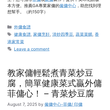
本方便。推薦GA專業家傭的
僱傭中心
，助您找到理
想幫手。（約150字）
Categories
外傭食譜
Tags
健康食譜
,
家傭烹飪
,
清炒四季豆
,
蔬菜菜餚
,
香
港家常菜
Leave a comment
教家傭輕鬆煮青菜炒豆
腐，簡單健康菜式贏外傭
菲傭心！ – 青菜炒豆腐
August 7, 2025
by
僱傭中心-菲傭/ 印傭