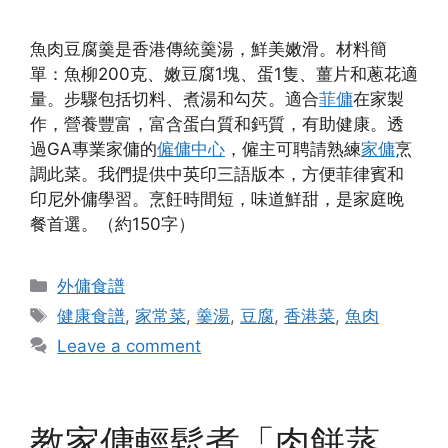
魚肉豆腐羹是香港傳統羹湯，鮮美嫩滑。材料簡
單：魚柳200克、嫩豆腐1塊、蛋1隻、薑片和蔥花適
量。步驟包括切料、煮湯和勾芡。適合
菲傭
在家製
作，營養豐富，富含蛋白質和鈣質，有助健康。透
過GA專業家傭的
僱傭中心
，僱主可聘請熟練
家傭
烹
調此菜。我們提供中英印三語版本，方便菲律賓和
印尼外傭學習。烹飪時間短，味道鮮甜，是家庭晚
餐首選。（約150字）
Categories
外傭食譜
Tags
健康食譜
,
家常菜
,
羹湯
,
豆腐
,
香港菜
,
魚肉
Leave a comment
教家傭輕鬆煮「肉餅蒸