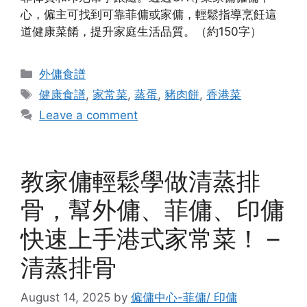
心，僱主可找到可靠菲傭或家傭，輕鬆指導烹飪這
道健康菜餚，提升家庭生活品質。（約150字）
Categories
外傭食譜
Tags
健康食譜
,
家常菜
,
蒸蛋
,
豬肉餅
,
香港菜
Leave a comment
教家傭輕鬆學做清蒸排
骨，幫外傭、菲傭、印傭
快速上手港式家常菜！ –
清蒸排骨
August 14, 2025
by
僱傭中心-菲傭/ 印傭