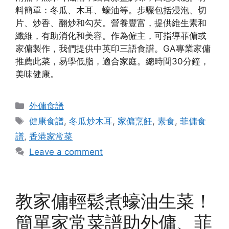
料簡單：冬瓜、木耳、蠔油等。步驟包括浸泡、切
片、炒香、翻炒和勾芡。營養豐富，提供維生素和
纖維，有助消化和美容。作為僱主，可指導菲傭或
家傭製作，我們提供中英印三語食譜。GA專業家傭
推薦此菜，易學低脂，適合家庭。總時間30分鐘，
美味健康。
Categories
外傭食譜
Tags
健康食譜
,
冬瓜炒木耳
,
家傭烹飪
,
素食
,
菲傭食
譜
,
香港家常菜
Leave a comment
教家傭輕鬆煮蠔油生菜！
簡單家常菜譜助外傭、菲