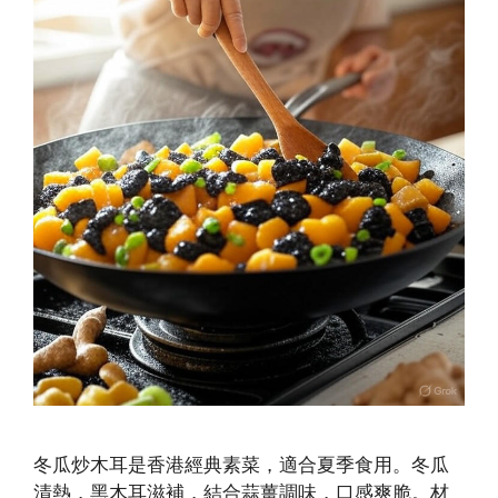
冬瓜炒木耳是香港經典素菜，適合夏季食用。冬瓜
清熱，黑木耳滋補，結合蒜薑調味，口感爽脆。材