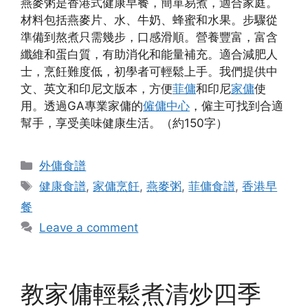
燕麥粥是香港式健康早餐，簡單易煮，適合家庭。
材料包括燕麥片、水、牛奶、蜂蜜和水果。步驟從
準備到熬煮只需幾步，口感滑順。營養豐富，富含
纖維和蛋白質，有助消化和能量補充。適合減肥人
士，烹飪難度低，初學者可輕鬆上手。我們提供中
文、英文和印尼文版本，方便
菲傭
和印尼
家傭
使
用。透過GA專業家傭的
僱傭中心
，僱主可找到合適
幫手，享受美味健康生活。（約150字）
Categories
外傭食譜
Tags
健康食譜
,
家傭烹飪
,
燕麥粥
,
菲傭食譜
,
香港早
餐
Leave a comment
教家傭輕鬆煮清炒四季