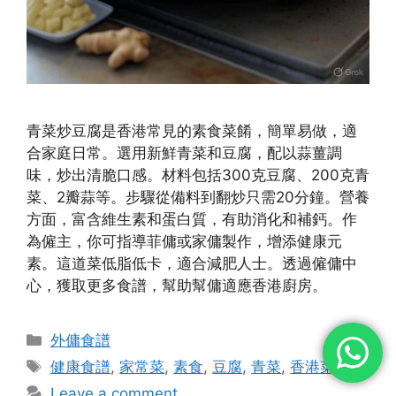
青菜炒豆腐是香港常見的素食菜餚，簡單易做，適
合家庭日常。選用新鮮青菜和豆腐，配以蒜薑調
味，炒出清脆口感。材料包括300克豆腐、200克青
菜、2瓣蒜等。步驟從備料到翻炒只需20分鐘。營養
方面，富含維生素和蛋白質，有助消化和補鈣。作
為僱主，你可指導菲傭或家傭製作，增添健康元
素。這道菜低脂低卡，適合減肥人士。透過僱傭中
心，獲取更多食譜，幫助幫傭適應香港廚房。
Categories
外傭食譜
Tags
健康食譜
,
家常菜
,
素食
,
豆腐
,
青菜
,
香港菜
Leave a comment