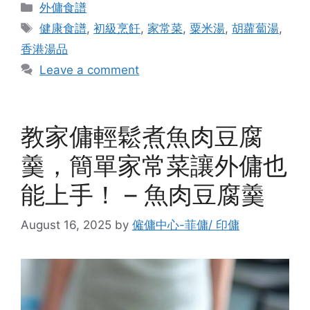
Categories
外傭食譜
Tags
健康食譜
,
初級烹飪
,
家常菜
,
粟米湯
,
胡蘿蔔湯
,
香港湯品
Leave a comment
教家傭輕鬆煮魚肉豆腐
羹，簡單家常菜讓外傭也
能上手！ – 魚肉豆腐羹
August 16, 2025
by
僱傭中心-菲傭/ 印傭