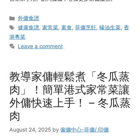
Categories
外傭食譜
Tags
健康食譜
,
家常菜
,
素食
,
菲傭烹飪
,
蠔油生菜
,
香
港粵菜
Leave a comment
教導家傭輕鬆煮「冬瓜蒸
肉」！簡單港式家常菜讓
外傭快速上手！ – 冬瓜蒸
肉
August 24, 2025
by
僱傭中心-菲傭/ 印傭