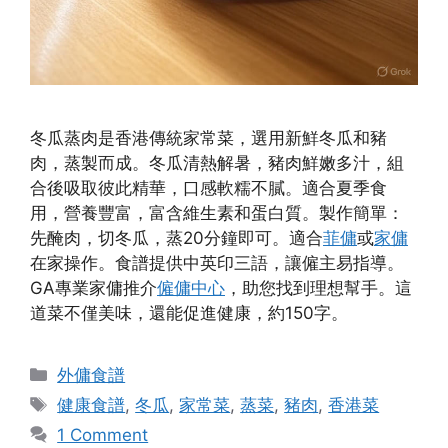
冬瓜蒸肉是香港傳統家常菜，選用新鮮冬瓜和豬
肉，蒸製而成。冬瓜清熱解暑，豬肉鮮嫩多汁，組
合後吸取彼此精華，口感軟糯不膩。適合夏季食
用，營養豐富，富含維生素和蛋白質。製作簡單：
先醃肉，切冬瓜，蒸20分鐘即可。適合
菲傭
或
家傭
在家操作。食譜提供中英印三語，讓僱主易指導。
GA專業家傭推介
僱傭中心
，助您找到理想幫手。這
道菜不僅美味，還能促進健康，約150字。
Categories
外傭食譜
Tags
健康食譜
,
冬瓜
,
家常菜
,
蒸菜
,
豬肉
,
香港菜
1 Comment