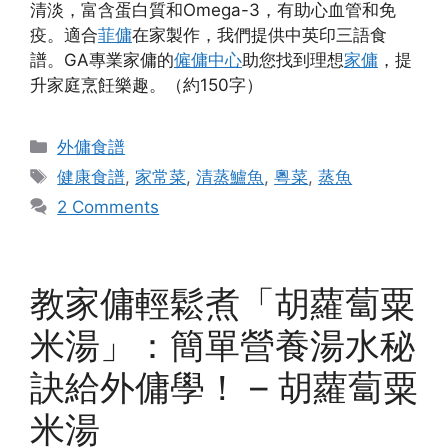
清淡，富含蛋白質和Omega-3，有助心血管和免
疫。適合
菲傭
在家製作，我們提供中英印三語食
譜。GA專業家傭的
僱傭中心
助您找到理想
家傭
，提
升家庭烹飪樂趣。（約150字）
Categories
外傭食譜
Tags
健康食譜
,
家常菜
,
清蒸鱸魚
,
粵菜
,
蒸魚
2 Comments
教家傭輕鬆煮「胡蘿蔔粟
米湯」：簡單營養湯水秘
訣給外傭學！ – 胡蘿蔔粟
米湯