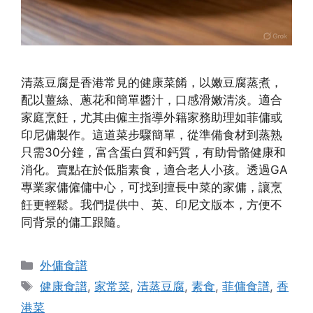
清蒸豆腐是香港常見的健康菜餚，以嫩豆腐蒸煮，
配以薑絲、蔥花和簡單醬汁，口感滑嫩清淡。適合
家庭烹飪，尤其由僱主指導外籍家務助理如菲傭或
印尼傭製作。這道菜步驟簡單，從準備食材到蒸熟
只需30分鐘，富含蛋白質和鈣質，有助骨骼健康和
消化。賣點在於低脂素食，適合老人小孩。透過GA
專業家傭僱傭中心，可找到擅長中菜的家傭，讓烹
飪更輕鬆。我們提供中、英、印尼文版本，方便不
同背景的傭工跟隨。
Categories
外傭食譜
Tags
健康食譜
,
家常菜
,
清蒸豆腐
,
素食
,
菲傭食譜
,
香
港菜