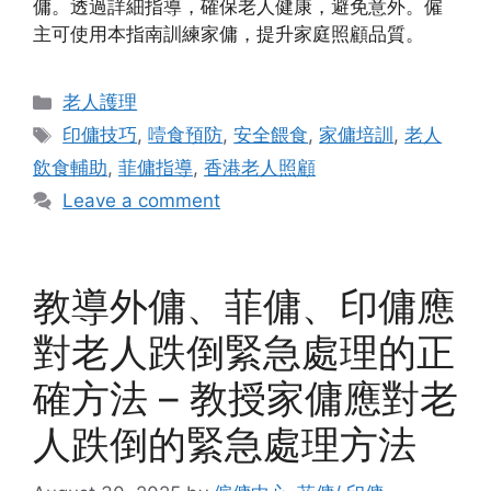
傭。透過詳細指導，確保老人健康，避免意外。僱
主可使用本指南訓練家傭，提升家庭照顧品質。
Categories
老人護理
Tags
印傭技巧
,
噎食預防
,
安全餵食
,
家傭培訓
,
老人
飲食輔助
,
菲傭指導
,
香港老人照顧
Leave a comment
教導外傭、菲傭、印傭應
對老人跌倒緊急處理的正
確方法 – 教授家傭應對老
人跌倒的緊急處理方法