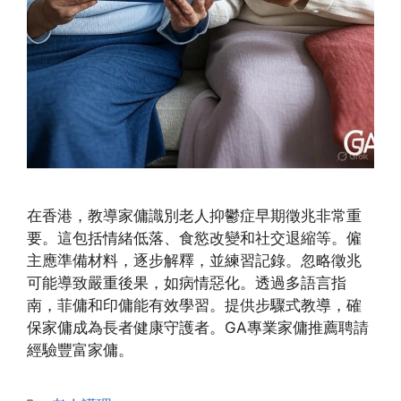
在香港，教導家傭識別老人抑鬱症早期徵兆非常重
要。這包括情緒低落、食慾改變和社交退縮等。僱
主應準備材料，逐步解釋，並練習記錄。忽略徵兆
可能導致嚴重後果，如病情惡化。透過多語言指
南，菲傭和印傭能有效學習。提供步驟式教導，確
保家傭成為長者健康守護者。GA專業家傭推薦聘請
經驗豐富家傭。