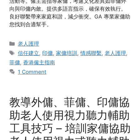
活動等。僱主需指導家傭，考慮文化差異如菲傭外
向與印傭內斂。提供多語言指示，確保有效執行。
良好聯繫帶來家庭和諧，減少衝突。GA 專業家傭助
您找到合適幫手。
Categories
老人護理
Tags
信任建立
,
印傭
,
家傭培訓
,
情感聯繫
,
老人護理
,
菲傭
,
香港僱主指南
1 Comment
教導外傭、菲傭、印傭協
助老人使用視力聽力輔助
工具技巧 – 培訓家傭協助