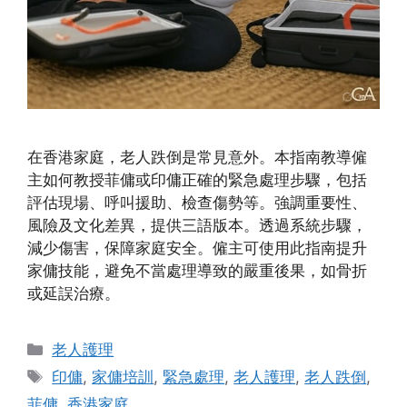
在香港家庭，老人跌倒是常見意外。本指南教導僱
主如何教授菲傭或印傭正確的緊急處理步驟，包括
評估現場、呼叫援助、檢查傷勢等。強調重要性、
風險及文化差異，提供三語版本。透過系統步驟，
減少傷害，保障家庭安全。僱主可使用此指南提升
家傭技能，避免不當處理導致的嚴重後果，如骨折
或延誤治療。
Categories
老人護理
Tags
印傭
,
家傭培訓
,
緊急處理
,
老人護理
,
老人跌倒
,
菲傭
,
香港家庭