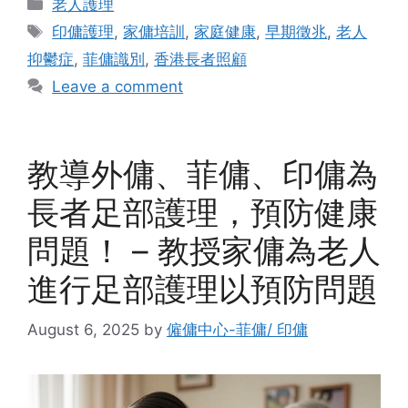
Categories
老人護理
Tags
印傭護理
,
家傭培訓
,
家庭健康
,
早期徵兆
,
老人
抑鬱症
,
菲傭識別
,
香港長者照顧
Leave a comment
教導外傭、菲傭、印傭為
長者足部護理，預防健康
問題！ – 教授家傭為老人
進行足部護理以預防問題
August 6, 2025
by
僱傭中心-菲傭/ 印傭