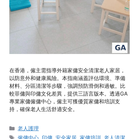
在香港，僱主需指導外籍家傭安全清潔老人家居，
以防意外和健康風險。本指南涵蓋評估環境、準備
材料、分區清潔等步驟，強調預防滑倒和過敏。比
較菲傭與印傭文化差異，提供三語言版本。透過GA
專業家傭僱傭中心，僱主可獲優質家傭和培訓支
持，確保老人生活舒適安全。
Categories
老人護理
Tags
僱傭中心
,
印傭
,
安全家居
,
家傭培訓
,
老人清潔
,