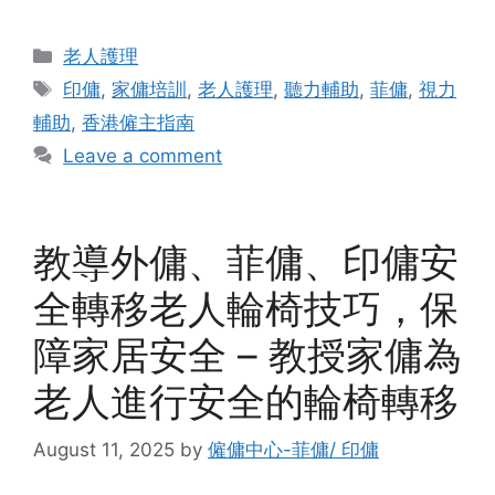
Categories
老人護理
Tags
印傭
,
家傭培訓
,
老人護理
,
聽力輔助
,
菲傭
,
視力
輔助
,
香港僱主指南
Leave a comment
教導外傭、菲傭、印傭安
全轉移老人輪椅技巧，保
障家居安全 – 教授家傭為
老人進行安全的輪椅轉移
August 11, 2025
by
僱傭中心-菲傭/ 印傭