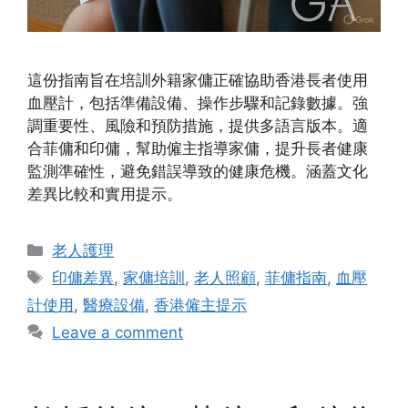
這份指南旨在培訓外籍家傭正確協助香港長者使用
血壓計，包括準備設備、操作步驟和記錄數據。強
調重要性、風險和預防措施，提供多語言版本。適
合菲傭和印傭，幫助僱主指導家傭，提升長者健康
監測準確性，避免錯誤導致的健康危機。涵蓋文化
差異比較和實用提示。
Categories
老人護理
Tags
印傭差異
,
家傭培訓
,
老人照顧
,
菲傭指南
,
血壓
計使用
,
醫療設備
,
香港僱主提示
Leave a comment