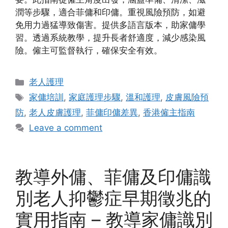
潤等步驟，適合菲傭和印傭。重視風險預防，如避
免用力過猛導致傷害。提供多語言版本，助家傭學
習。透過系統教學，提升長者舒適度，減少感染風
險。僱主可監督執行，確保安全有效。
Categories
老人護理
Tags
家傭培訓
,
家庭護理步驟
,
溫和護理
,
皮膚風險預
防
,
老人皮膚護理
,
菲傭印傭差異
,
香港僱主指南
Leave a comment
教導外傭、菲傭及印傭識
別老人抑鬱症早期徵兆的
實用指南 – 教導家傭識別