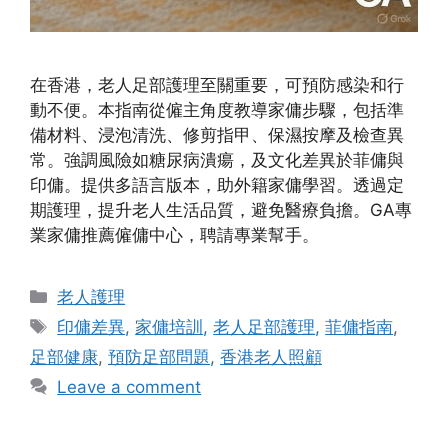
在香港，老人足部護理至關重要，可預防感染和行
動不便。本指南從僱主角度教導家傭步驟，包括準
備材料、浸泡清洗、修剪指甲、保濕按摩及檢查異
常。強調風險如糖尿病潰瘍，及文化差異於菲傭與
印傭。提供多語言版本，助外籍家傭學習。透過定
期護理，提升老人生活品質，避免醫療負擔。GA專
業家傭推薦僱傭中心，聘請專業幫手。
Categories
老人護理
Tags
印傭差異
,
家傭培訓
,
老人足部護理
,
菲傭指南
,
足部健康
,
預防足部問題
,
香港老人照顧
Leave a comment