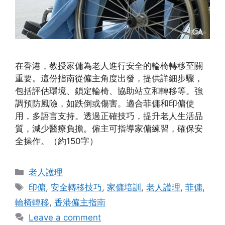
在香港，教授家傭為老人進行安全的輪椅轉移至關
重要。這份指南從僱主角度出發，提供詳細步驟，
包括評估環境、鎖定輪椅、協助站立和轉移等。強
調預防風險，如跌倒或傷害。適合菲傭和印傭使
用，多語言支持。透過正確技巧，提升老人生活品
質，減少醫療負擔。僱主可指導家傭練習，確保安
全操作。（約150字）
Categories
老人護理
Tags
印傭
,
安全轉移技巧
,
家傭培訓
,
老人護理
,
菲傭
,
輪椅轉移
,
香港僱主指南
Leave a comment