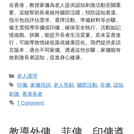
在香港，教授家傭為老人提供認知刺激活動至關重
要。這能幫助長者維持腦部活躍，預防認知衰退。
指示包括評估需求、選擇活動、準備材料等步驟。
僱主需指導菲傭或印傭，確保安全執行。活動如記
憶遊戲、拼圖，能提升長者生活質量。若未妥善進
行，可能導致情緒低落或健康惡化。我們提供多語
言版本，適合不同家傭。透過這些步驟，家傭能有
效刺激長者認知，促進身心健康。
Categories
老人護理
Tags
印傭
,
家傭培訓
,
老人照顧
,
腦部活動
,
菲傭
,
認知
刺激
,
香港長者
1 Comment
教導外傭、菲傭、印傭遵